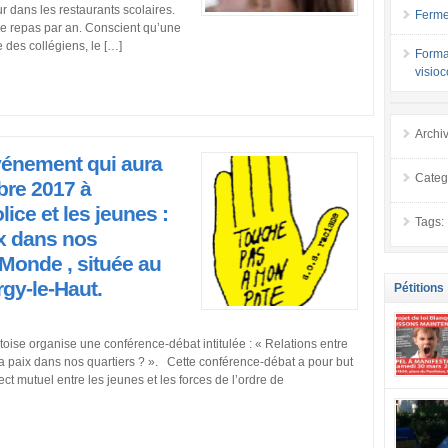
r dans les restaurants scolaires.
Ferme
 de repas par an. Conscient qu’une
e des collégiens, le […]
Forma
visio
Archi
vénement qui aura
Categ
bre 2017 à
lice et les jeunes :
Tags:
x dans nos
Monde , située au
rgy-le-Haut.
Pétitions
ise organise une conférence-débat intitulée : « Relations entre
la paix dans nos quartiers ? ». Cette conférence-débat a pour but
ct mutuel entre les jeunes et les forces de l’ordre de
se mobilis
confiance
localement