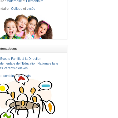
ire :
Maternelle
et
Elémentaire
ndaire :
Collège
et
Lycée
hématiques
 Ecoute Famille à la Direction
tementale de l’Education Nationale faite
es Parents d’élèves.
l'ensemble des débats