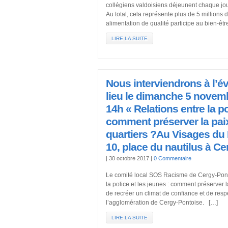
collégiens valdoisiens déjeunent chaque jou
Au total, cela représente plus de 5 millions
alimentation de qualité participe au bien-êtr
LIRE LA SUITE
Nous interviendrons à l’é
lieu le dimanche 5 novem
14h « Relations entre la po
comment préserver la pai
quartiers ?Au Visages du 
10, place du nautilus à Ce
|
30 octobre 2017
|
0 Commentaire
Le comité local SOS Racisme de Cergy-Ponto
la police et les jeunes : comment préserver 
de recréer un climat de confiance et de respe
l’agglomération de Cergy-Pontoise. […]
LIRE LA SUITE