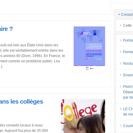
+ Consul
Cette 
ire ?
Forma
out) est née aux États-Unis dans les
 elle est véritablement entrée dans les
Ferme
es années 60 (Dorn, 1996). En France, le
vement comme un problème public. Les
Noctu
…]
Ensem
Point 
Dépar
par d
ans les collèges
LE CH
de ni
des conseils locaux à nous
Courri
ge. Aujourd’hui,plus de 35 000