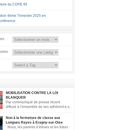
ture du CDPE 95
tion 4ème Trimestre 2025 en
conférence
ves:
ories:
MOBILISATION CONTRE LA LOI
BLANQUER
Par communiqué de presse récent
diffusé à l’ensemble de ses adhérent.e.s,
la FCPE a appelé ses conseils locaux à
er contre la loi Blanquer dite « Ecole de la
Non à la fermeture de classe aux
 ». Pour vous aider à organiser les actions
Longues Rayes à Eragny-sur-Oise
, la FCPE met à votre disposition ce kit de
Nous, les parents d’élèves et les futurs