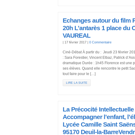
Echanges autour du film 
20h L’antarès 1 place du 
VAUREAL
|
17 février 2017
|
0 Commentaire
Ciné-Débat À partir du : Jeudi 23 février 2
: Sara Forestier, Vincent Elbaz, Patrick d’
dramatique Durée : 1h45 Florence est une 
ses élèves. Quand elle rencontre le petit Sach
tout faire pour le […]
LIRE LA SUITE
La Précocité Intellectuell
Accompagner l’enfant, l’élè
Lycée Camille Saint Saën
95170 Deuil-la-BarreVend