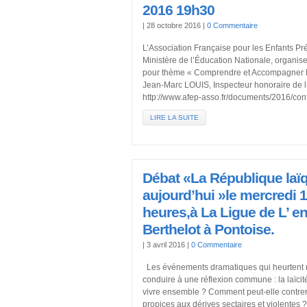
2016 19h30
|
28 octobre 2016
|
0 Commentaire
L’Association Française pour les Enfants Pr
Ministère de l’Éducation Nationale, organis
pour thème « Comprendre et Accompagner l’en
Jean-Marc LOUIS, Inspecteur honoraire de l’
http://www.afep-asso.fr/documents/2016/conf
LIRE LA SUITE
Débat «La République laïq
aujourd’hui »le mercredi 1
heures,à La Ligue de L’ e
Berthelot à Pontoise.
|
3 avril 2016
|
0 Commentaire
Les événements dramatiques qui heurtent n
conduire à une réflexion commune : la laïcité
vivre ensemble ? Comment peut-elle contrer
propices aux dérives sectaires et violentes 