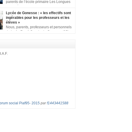
ion comprenant : 1 affiche appelant […]
parents de l’école primaire Les Longues
Rayes à Eragny-sur-Oise, nous signons
ition pour dire « NON à la fermeture de classe
Lycée de Gonesse : « les effectifs sont
es Rayes ». Non à la dégradation continue
ingérables pour les professeurs et les
tions d’accueil et d’apprentissage de nos
élèves »
l’école primaire. Chaque enfant a droit à […]
Nous, parents, professeurs et personnels
du lycée René Cassin de Gonesse (95),
 lutte depuis juin etl ‘ équipe pédagogique
depuis le vendredi 2 septembre pour
les classes surchargées, en cette rentrée
 : – toutes les classes de secondes entre 34
I.A.F.
ves ! – de nombreuses classes de première et
Forum social Piaf95- 2015
par
f1443441588