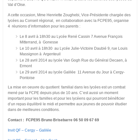
Val d’Oise.
A cette occasion, Mme Henriette Zoughebi, Vice-Présidente chargée des
lycées au Conseil régional, en collaboration avec la FCPE95, organise
4 réunions d’information pour les parents :
Le 8 avril à 18h30 au Lycée René Cassin 7 Avenue François
Mitterrand, à Gonesse
Le 10 avril à 18h30 au Lycée Julie-Victoire Daubié 9, rue Louis
Massignon à Argenteuil
Le 28 avril 2014 au lycée Van Gogh Rue du Général Decaen, à
Ermont
Le 29 avril 2014 au lycée Galilée 11 Avenue du Jour à Cergy-
Pontoise
La mise en oeuvre du quotient familial dans les lycées est un combat
mené par la FCPE depuis plus de 10 ans. C’est aussi un moment
important pour les familles et pour les lycéens qui pourront bénéficier
d’un repas équilibré le midi et permettre aux jeunes de pouvoir étudier
dans de meilleures conditions.
Contact : FCPE95 Bruno Brisebarre 06 50 09 67 69
Invit QF – Cergy – Galilée