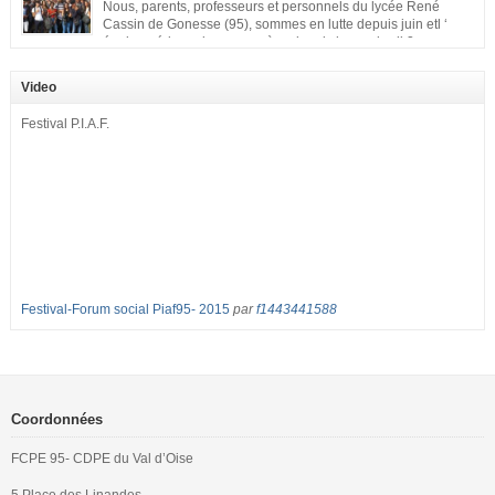
enfant a droit à […]
Nous, parents, professeurs et personnels du lycée René
Cassin de Gonesse (95), sommes en lutte depuis juin etl ‘
équipe pédagogique en grève depuis le vendredi 2
septembre pour dénoncer les classes surchargées, en cette rentrée 2016-
2017 : – toutes les classes de secondes entre 34 et 35 élèves ! – de
Video
nombreuses classes de première et […]
Festival P.I.A.F.
Festival-Forum social Piaf95- 2015
par
f1443441588
Coordonnées
FCPE 95- CDPE du Val d’Oise
5 Place des Linandes