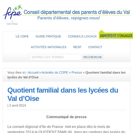
Parents d'élèves, rejoignez-nous!
LE CDPE
GUIDE PRATIQUE
CONSEILS LOCAUX
ACTIONS
ACTIVITÉS NATIONALES
RESF
CONTACT
Vous êtes ici :
Accueil
»
Activités du CDPE
»
Presse
»
Quotient familial dans les
lycées du Val d’Oise
Quotient familial dans les lycées du
Val d’Oise
|
2 avril 2014
Communiqué de presse
Le conseil régional d’Ile de France met en place dès le mois de
septembre 2014 le QUOTIENT FAMILIAL dans les cantines des lycées du