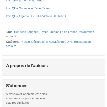
Invit QF – Ermont – Van Gogh
Invit QF – Gonesse – René Cassin
Invit QF – Argenteuil – Julie-Victoire Daubié(1)
Tags:
Henriette Zoughebi
,
Lycée
,
Région Ile de France
,
restauration
scolaire
Catégorie
:
Presse
,
Déclarations
,
Activités du CDPE
,
Restauration
scolaire
A propos de l'auteur :
S'abonner
Si vous avez apprécié cet article,
abonnez-vous pour en recevoir
d'autres similaires