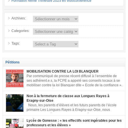
Formation 4ème Trimestre 2025 en visioconférence
Archives:
Categories:
Tags:
Pétitions
MOBILISATION CONTRE LA LOI BLANQUER
Par communiqué de presse récent diffusé à l’ensemble de
ses adhérent.e.s, la FCPE a appelé ses conseils locaux à se
mobiliser contre la loi Blanquer dite « Ecole de la confiance ».
Pour vous aider à organiser les actions localement, la FCPE
met à votre disposition ce kit de mobilisation comprenant : 1 affiche
Non à la fermeture de classe aux Longues Rayes à
appelant […]
Eragny-sur-Oise
Nous, les parents d’élèves et les futurs parents de l’école
primaire Les Longues Rayes à Eragny-sur-Oise, nous
signons cette pétition pour dire « NON à la fermeture de
classe aux Longues Rayes ». Non à la dégradation continue des conditions
Lycée de Gonesse : « les effectifs sont ingérables pour les
d’accueil et d’apprentissage de nos enfants à l’école primaire. Chaque
professeurs et les élèves »