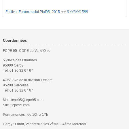
Festival-Forum social Piaf95- 2015
par
f1443441588
Coordonnées
FCPE 95- CDPE du Val d’Oise
5 Place des Linandes
95000 Cergy
Tél: 01 30 32 67 67
47/51 Ave de la division Leclerc
95200 Sarcelles
Tél: 01 30 32 67 67
Mail: fcpe95@fcpe95.com
Site : fcpe95.com
Permanences : de 10h à 17h
Cergy : Lundi, Vendredi et les 2ème – 4ème Mercredi