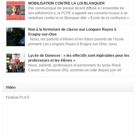
MOBILISATION CONTRE LA LOI BLANQUER
Par communiqué de presse récent diffusé à l’ensemble de
ses adhérent.e.s, la FCPE a appelé ses conseils locaux à se
mobiliser contre la loi Blanquer dite « Ecole de la confiance ».
Pour vous aider à organiser les actions localement, la FCPE
met à votre disposition ce kit de mobilisation comprenant : 1 affiche
Non à la fermeture de classe aux Longues Rayes à
appelant […]
Eragny-sur-Oise
Nous, les parents d’élèves et les futurs parents de l’école
primaire Les Longues Rayes à Eragny-sur-Oise, nous
signons cette pétition pour dire « NON à la fermeture de
classe aux Longues Rayes ». Non à la dégradation continue des conditions
Lycée de Gonesse : « les effectifs sont ingérables pour les
d’accueil et d’apprentissage de nos enfants à l’école primaire. Chaque
professeurs et les élèves »
enfant a droit à […]
Nous, parents, professeurs et personnels du lycée René
Cassin de Gonesse (95), sommes en lutte depuis juin etl ‘
équipe pédagogique en grève depuis le vendredi 2
septembre pour dénoncer les classes surchargées, en cette rentrée 2016-
2017 : – toutes les classes de secondes entre 34 et 35 élèves ! – de
Video
nombreuses classes de première et […]
Festival P.I.A.F.