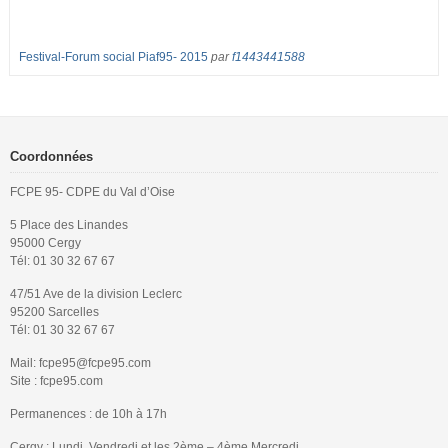
Festival-Forum social Piaf95- 2015
par
f1443441588
Coordonnées
FCPE 95- CDPE du Val d’Oise
5 Place des Linandes
95000 Cergy
Tél: 01 30 32 67 67
47/51 Ave de la division Leclerc
95200 Sarcelles
Tél: 01 30 32 67 67
Mail: fcpe95@fcpe95.com
Site : fcpe95.com
Permanences : de 10h à 17h
Cergy : Lundi, Vendredi et les 2ème – 4ème Mercredi