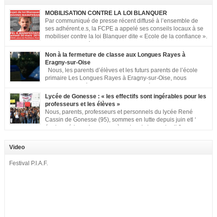
MOBILISATION CONTRE LA LOI BLANQUER
Par communiqué de presse récent diffusé à l’ensemble de
ses adhérent.e.s, la FCPE a appelé ses conseils locaux à se
mobiliser contre la loi Blanquer dite « Ecole de la confiance ».
Pour vous aider à organiser les actions localement, la FCPE
met à votre disposition ce kit de mobilisation comprenant : 1 affiche
Non à la fermeture de classe aux Longues Rayes à
appelant […]
Eragny-sur-Oise
Nous, les parents d’élèves et les futurs parents de l’école
primaire Les Longues Rayes à Eragny-sur-Oise, nous
signons cette pétition pour dire « NON à la fermeture de
classe aux Longues Rayes ». Non à la dégradation continue des conditions
Lycée de Gonesse : « les effectifs sont ingérables pour les
d’accueil et d’apprentissage de nos enfants à l’école primaire. Chaque
professeurs et les élèves »
enfant a droit à […]
Nous, parents, professeurs et personnels du lycée René
Cassin de Gonesse (95), sommes en lutte depuis juin etl ‘
équipe pédagogique en grève depuis le vendredi 2
septembre pour dénoncer les classes surchargées, en cette rentrée 2016-
2017 : – toutes les classes de secondes entre 34 et 35 élèves ! – de
Video
nombreuses classes de première et […]
Festival P.I.A.F.