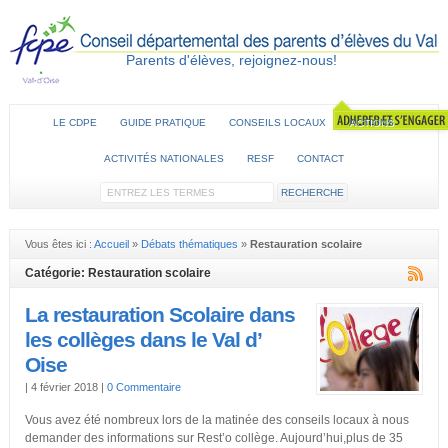
Parents d'élèves, rejoignez-nous!
LE CDPE
GUIDE PRATIQUE
CONSEILS LOCAUX
ACTIONS
ACTIVITÉS NATIONALES
RESF
CONTACT
Vous êtes ici :
Accueil
»
Débats thématiques
»
Restauration scolaire
Catégorie: Restauration scolaire
La restauration Scolaire dans
les collèges dans le Val d’
Oise
|
4 février 2018
|
0 Commentaire
Vous avez été nombreux lors de la matinée des conseils locaux à nous
demander des informations sur Rest’o collège. Aujourd’hui,plus de 35