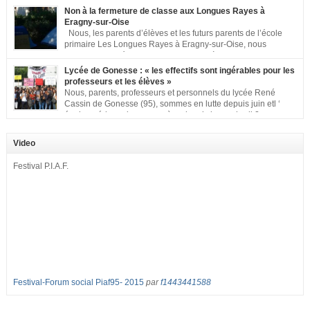
met à votre disposition ce kit de mobilisation comprenant : 1 affiche
Non à la fermeture de classe aux Longues Rayes à
appelant […]
Eragny-sur-Oise
Nous, les parents d’élèves et les futurs parents de l’école
primaire Les Longues Rayes à Eragny-sur-Oise, nous
signons cette pétition pour dire « NON à la fermeture de
classe aux Longues Rayes ». Non à la dégradation continue des conditions
Lycée de Gonesse : « les effectifs sont ingérables pour les
d’accueil et d’apprentissage de nos enfants à l’école primaire. Chaque
professeurs et les élèves »
enfant a droit à […]
Nous, parents, professeurs et personnels du lycée René
Cassin de Gonesse (95), sommes en lutte depuis juin etl ‘
équipe pédagogique en grève depuis le vendredi 2
septembre pour dénoncer les classes surchargées, en cette rentrée 2016-
2017 : – toutes les classes de secondes entre 34 et 35 élèves ! – de
Video
nombreuses classes de première et […]
Festival P.I.A.F.
Festival-Forum social Piaf95- 2015
par
f1443441588