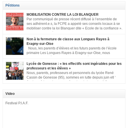
Pétitions
MOBILISATION CONTRE LA LOI BLANQUER
Par communiqué de presse récent diffusé à l’ensemble de
ses adhérent.e.s, la FCPE a appelé ses conseils locaux à se
mobiliser contre la loi Blanquer dite « Ecole de la confiance ».
Pour vous aider à organiser les actions localement, la FCPE
met à votre disposition ce kit de mobilisation comprenant : 1 affiche
Non à la fermeture de classe aux Longues Rayes à
appelant […]
Eragny-sur-Oise
Nous, les parents d’élèves et les futurs parents de l’école
primaire Les Longues Rayes à Eragny-sur-Oise, nous
signons cette pétition pour dire « NON à la fermeture de
classe aux Longues Rayes ». Non à la dégradation continue des conditions
Lycée de Gonesse : « les effectifs sont ingérables pour les
d’accueil et d’apprentissage de nos enfants à l’école primaire. Chaque
professeurs et les élèves »
enfant a droit à […]
Nous, parents, professeurs et personnels du lycée René
Cassin de Gonesse (95), sommes en lutte depuis juin etl ‘
équipe pédagogique en grève depuis le vendredi 2
septembre pour dénoncer les classes surchargées, en cette rentrée 2016-
2017 : – toutes les classes de secondes entre 34 et 35 élèves ! – de
Video
nombreuses classes de première et […]
Festival P.I.A.F.