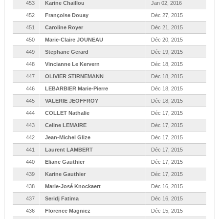
453
Karine Chaillou
Jan 02, 2016
452
Françoise Douay
Déc 27, 2015
451
Caroline Royer
Déc 21, 2015
450
Marie-Claire JOUNEAU
Déc 20, 2015
449
Stephane Gerard
Déc 19, 2015
448
Vincianne Le Kervern
Déc 18, 2015
447
OLIVIER STIRNEMANN
Déc 18, 2015
446
LEBARBIER Marie-Pierre
Déc 18, 2015
445
VALERIE JEOFFROY
Déc 18, 2015
444
COLLET Nathalie
Déc 17, 2015
443
Celine LEMAIRE
Déc 17, 2015
442
Jean-Michel Glize
Déc 17, 2015
441
Laurent LAMBERT
Déc 17, 2015
440
Eliane Gauthier
Déc 17, 2015
439
Karine Gauthier
Déc 17, 2015
438
Marie-José Knockaert
Déc 16, 2015
437
Seridj Fatima
Déc 16, 2015
436
Florence Magniez
Déc 15, 2015