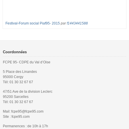
Festival-Forum social Piaf95- 2015
par
f1443441588
Coordonnées
FCPE 95- CDPE du Val d’Oise
5 Place des Linandes
95000 Cergy
Tél: 01 30 32 67 67
47/51 Ave de la division Leclerc
95200 Sarcelles
Tél: 01 30 32 67 67
Mail: fcpe95@fcpe95.com
Site : fcpe95.com
Permanences : de 10h à 17h