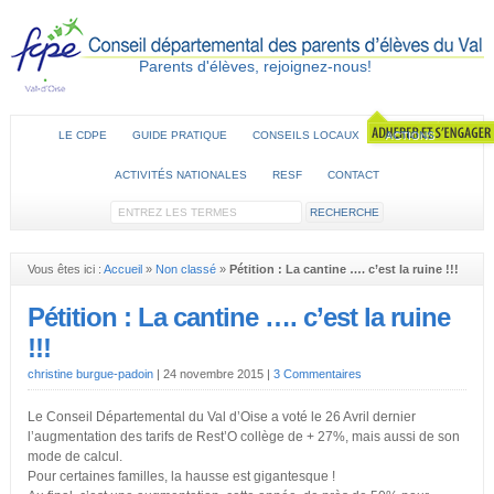
Parents d'élèves, rejoignez-nous!
LE CDPE
GUIDE PRATIQUE
CONSEILS LOCAUX
ACTIONS
ACTIVITÉS NATIONALES
RESF
CONTACT
Vous êtes ici :
Accueil
»
Non classé
»
Pétition : La cantine …. c’est la ruine !!!
Pétition : La cantine …. c’est la ruine
!!!
christine burgue-padoin
|
24 novembre 2015
|
3 Commentaires
Le Conseil Départemental du Val d’Oise a voté le 26 Avril dernier
l’augmentation des tarifs de Rest’O collège de + 27%, mais aussi de son
mode de calcul.
Pour certaines familles, la hausse est gigantesque !