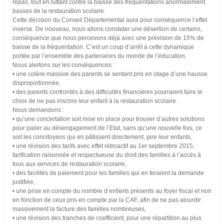
repas, tout en luttant contre la baisse des fréquentations anormalement
basses de la restauration scolaire.
Cette décision du Conseil Départemental aura pour conséquence l’effet
inverse. De nouveau, nous allons constater une désertion de certains,
conséquence que nous percevons déjà avec une prévision de 15% de
baisse de la fréquentation. C’est un coup d’arrêt à cette dynamique
portée par l’ensemble des partenaires du monde de l’éducation.
Nous alertons sur les conséquences :
• une colère massive des parents se sentant pris en otage d’une hausse
disproportionnée,
• des parents confrontés à des difficultés financières pourraient faire le
choix de ne pas inscrire leur enfant à la restauration scolaire.
Nous demandons :
• qu’une concertation soit mise en place pour trouver d’autres solutions
pour palier au désengagement de l’Etat, sans qu’une nouvelle fois, ce
soit les concitoyens qui en pâtissent directement, pire leur enfants,
• une révision des tarifs avec effet rétroactif au 1er septembre 2015,
tarification raisonnée et respectueuse du droit des familles à l’accès à
tous aux services de restauration scolaire,
• des facilités de paiement pour les familles qui en feraient la demande
justifiée,
• une prise en compte du nombre d’enfants présents au foyer fiscal et non
en fonction de ceux pris en compte par la CAF, afin de ne pas alourdir
massivement la facture des familles nombreuses,
• une révision des tranches de coefficient, pour une répartition au plus