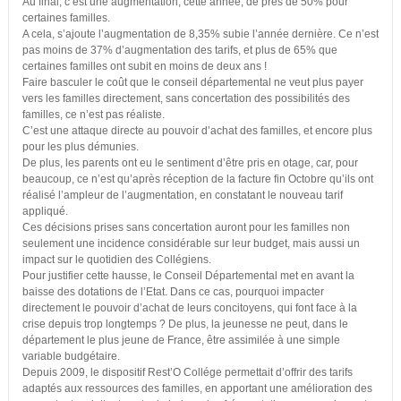
Au final, c’est une augmentation, cette année, de près de 50% pour
certaines familles.
A cela, s’ajoute l’augmentation de 8,35% subie l’année dernière. Ce n’est
pas moins de 37% d’augmentation des tarifs, et plus de 65% que
certaines familles ont subit en moins de deux ans !
Faire basculer le coût que le conseil départemental ne veut plus payer
vers les familles directement, sans concertation des possibilités des
familles, ce n’est pas réaliste.
C’est une attaque directe au pouvoir d’achat des familles, et encore plus
pour les plus démunies.
De plus, les parents ont eu le sentiment d’être pris en otage, car, pour
beaucoup, ce n’est qu’après réception de la facture fin Octobre qu’ils ont
réalisé l’ampleur de l’augmentation, en constatant le nouveau tarif
appliqué.
Ces décisions prises sans concertation auront pour les familles non
seulement une incidence considérable sur leur budget, mais aussi un
impact sur le quotidien des Collégiens.
Pour justifier cette hausse, le Conseil Départemental met en avant la
baisse des dotations de l’Etat. Dans ce cas, pourquoi impacter
directement le pouvoir d’achat de leurs concitoyens, qui font face à la
crise depuis trop longtemps ? De plus, la jeunesse ne peut, dans le
département le plus jeune de France, être assimilée à une simple
variable budgétaire.
Depuis 2009, le dispositif Rest’O Collége permettait d’offrir des tarifs
adaptés aux ressources des familles, en apportant une amélioration des