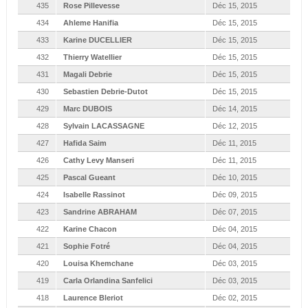
435
Rose Pillevesse
Déc 15, 2015
434
Ahleme Hanifia
Déc 15, 2015
433
Karine DUCELLIER
Déc 15, 2015
432
Thierry Watellier
Déc 15, 2015
431
Magali Debrie
Déc 15, 2015
430
Sebastien Debrie-Dutot
Déc 15, 2015
429
Marc DUBOIS
Déc 14, 2015
428
Sylvain LACASSAGNE
Déc 12, 2015
427
Hafida Saim
Déc 11, 2015
426
Cathy Levy Manseri
Déc 11, 2015
425
Pascal Gueant
Déc 10, 2015
424
Isabelle Rassinot
Déc 09, 2015
423
Sandrine ABRAHAM
Déc 07, 2015
422
Karine Chacon
Déc 04, 2015
421
Sophie Fotré
Déc 04, 2015
420
Louisa Khemchane
Déc 03, 2015
419
Carla Orlandina Sanfelici
Déc 03, 2015
418
Laurence Bleriot
Déc 02, 2015