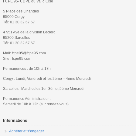
FCPE 95- CDPE du Val d’Oise
5 Place des Linandes
95000 Cergy
Tél: 01 30 32 67 67
47/51 Ave de la division Leclerc
95200 Sarcelles
Tél: 01 30 32 67 67
Mail: fcpe95@fcpe95.com
Site : fcpe95.com
Permanences : de 10h à 17h
Cergy : Lundi, Vendredi et les 2ème – 4ème Mercredi
Sarcelles : Mardi et les 1er, 3ème, 5ème Mercredi
Permanence Administrateur :
Samedi de 10h à 12h (sur rendez-vous)
Informations
Adhérer et s’engager