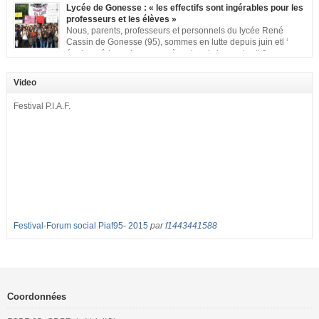
classe aux Longues Rayes ». Non à la dégradation continue des conditions
Lycée de Gonesse : « les effectifs sont ingérables pour les
d’accueil et d’apprentissage de nos enfants à l’école primaire. Chaque
professeurs et les élèves »
enfant a droit à […]
Nous, parents, professeurs et personnels du lycée René
Cassin de Gonesse (95), sommes en lutte depuis juin etl ‘
équipe pédagogique en grève depuis le vendredi 2
septembre pour dénoncer les classes surchargées, en cette rentrée 2016-
2017 : – toutes les classes de secondes entre 34 et 35 élèves ! – de
Video
nombreuses classes de première et […]
Festival P.I.A.F.
Festival-Forum social Piaf95- 2015
par
f1443441588
Coordonnées