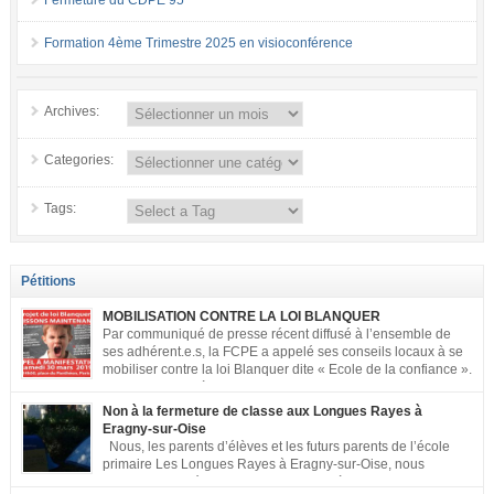
Fermeture du CDPE 95
Formation 4ème Trimestre 2025 en visioconférence
Archives:
Categories:
Tags:
Pétitions
MOBILISATION CONTRE LA LOI BLANQUER
Par communiqué de presse récent diffusé à l’ensemble de
ses adhérent.e.s, la FCPE a appelé ses conseils locaux à se
mobiliser contre la loi Blanquer dite « Ecole de la confiance ».
Pour vous aider à organiser les actions localement, la FCPE
met à votre disposition ce kit de mobilisation comprenant : 1 affiche
Non à la fermeture de classe aux Longues Rayes à
appelant […]
Eragny-sur-Oise
Nous, les parents d’élèves et les futurs parents de l’école
primaire Les Longues Rayes à Eragny-sur-Oise, nous
signons cette pétition pour dire « NON à la fermeture de