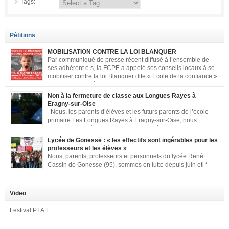
Tags:
Pétitions
MOBILISATION CONTRE LA LOI BLANQUER
Par communiqué de presse récent diffusé à l’ensemble de
ses adhérent.e.s, la FCPE a appelé ses conseils locaux à se
mobiliser contre la loi Blanquer dite « Ecole de la confiance ».
Pour vous aider à organiser les actions localement, la FCPE
met à votre disposition ce kit de mobilisation comprenant : 1 affiche
Non à la fermeture de classe aux Longues Rayes à
appelant […]
Eragny-sur-Oise
Nous, les parents d’élèves et les futurs parents de l’école
primaire Les Longues Rayes à Eragny-sur-Oise, nous
signons cette pétition pour dire « NON à la fermeture de
classe aux Longues Rayes ». Non à la dégradation continue des conditions
Lycée de Gonesse : « les effectifs sont ingérables pour les
d’accueil et d’apprentissage de nos enfants à l’école primaire. Chaque
professeurs et les élèves »
enfant a droit à […]
Nous, parents, professeurs et personnels du lycée René
Cassin de Gonesse (95), sommes en lutte depuis juin etl ‘
équipe pédagogique en grève depuis le vendredi 2
septembre pour dénoncer les classes surchargées, en cette rentrée 2016-
2017 : – toutes les classes de secondes entre 34 et 35 élèves ! – de
Video
nombreuses classes de première et […]
Festival P.I.A.F.