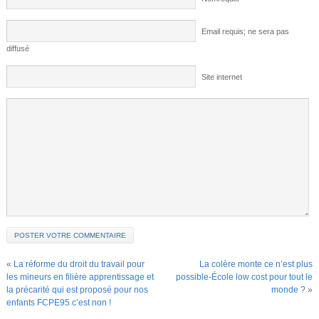
Email requis; ne sera pas
diffusé
Site internet
«
La réforme du droit du travail pour
La colère monte ce n’est plus
les mineurs en filière apprentissage et
possible-École low cost pour tout le
la précarité qui est proposé pour nos
monde ?
»
enfants FCPE95 c’est non !