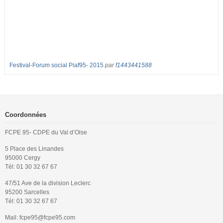
Festival-Forum social Piaf95- 2015
par
f1443441588
Coordonnées
FCPE 95- CDPE du Val d’Oise
5 Place des Linandes
95000 Cergy
Tél: 01 30 32 67 67
47/51 Ave de la division Leclerc
95200 Sarcelles
Tél: 01 30 32 67 67
Mail: fcpe95@fcpe95.com