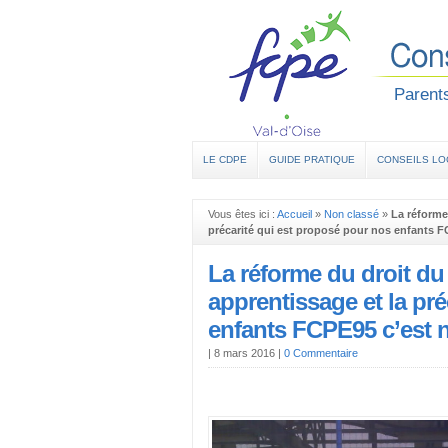
Parents
LE CDPE
GUIDE PRATIQUE
CONSEILS L
Vous êtes ici :
Accueil
»
Non classé
»
La réforme 
précarité qui est proposé pour nos enfants F
La réforme du droit du 
apprentissage et la pr
enfants FCPE95 c’est 
|
8 mars 2016
|
0 Commentaire