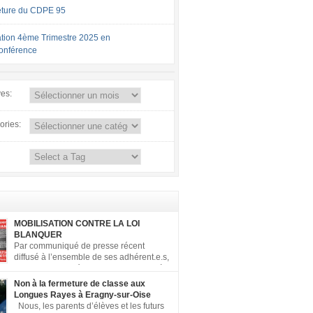
ture du CDPE 95
tion 4ème Trimestre 2025 en
conférence
ves:
ories:
MOBILISATION CONTRE LA LOI
BLANQUER
Par communiqué de presse récent
diffusé à l’ensemble de ses adhérent.e.s,
la FCPE a appelé ses conseils locaux à
er contre la loi Blanquer dite « Ecole de la
Non à la fermeture de classe aux
 ». Pour vous aider à organiser les actions
Longues Rayes à Eragny-sur-Oise
, la FCPE met à votre disposition ce kit de
Nous, les parents d’élèves et les futurs