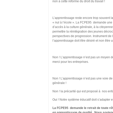
non à cette réforme du droit du travail !
L’apprentissage reste encore trop souvent l
« nul à l’école ». La FCPE95 demande une r
d’accès à la culture générale, à la citoyennet
permettre la réintégration des jeunes décroch
perspectives de progression. Instrument de l
l’apprentissage doit être désiré et non être
Non ! L’apprentissage n’est pas un moyen d
merci pour les entreprises.
Non ! L’apprentissage n’est pas une voie de 
générale !
Non ! la précarité qui est proposé à nos enf
Oui ! Notre système éducatif doit s’adapter e
La FCPE95 demande le retrait de toute réf
en apprentissage de qualité. Nous souteno