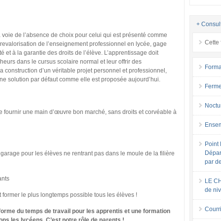
+ Consul
a voie de l’absence de choix pour celui qui est présenté comme
Cette 
evalorisation de l’enseignement professionnel en lycée, gage
é et à la garantie des droits de l’élève. L’apprentissage doit
eurs dans le cursus scolaire normal et leur offrir des
Forma
a construction d’un véritable projet personnel et professionnel,
 une solution par défaut comme elle est proposée aujourd’hui.
Ferme
Noctu
e fournir une main d’œuvre bon marché, sans droits et corvéable à
Ensem
Point 
Dépar
garage pour les élèves ne rentrant pas dans le moule de la filière
par d
ants
LE CH
de ni
t former le plus longtemps possible tous les élèves !
Courri
orme du temps de travail pour les apprentis et une formation
ns les lycéens. C’est notre rôle de parents !