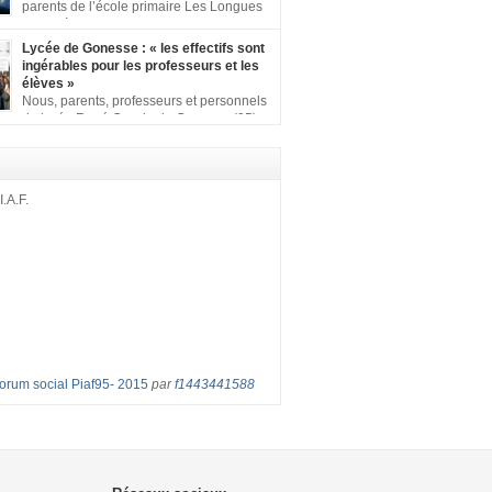
ion comprenant : 1 affiche appelant […]
parents de l’école primaire Les Longues
Rayes à Eragny-sur-Oise, nous signons
ition pour dire « NON à la fermeture de classe
Lycée de Gonesse : « les effectifs sont
es Rayes ». Non à la dégradation continue
ingérables pour les professeurs et les
tions d’accueil et d’apprentissage de nos
élèves »
l’école primaire. Chaque enfant a droit à […]
Nous, parents, professeurs et personnels
du lycée René Cassin de Gonesse (95),
 lutte depuis juin etl ‘ équipe pédagogique
depuis le vendredi 2 septembre pour
les classes surchargées, en cette rentrée
 : – toutes les classes de secondes entre 34
I.A.F.
ves ! – de nombreuses classes de première et
Forum social Piaf95- 2015
par
f1443441588