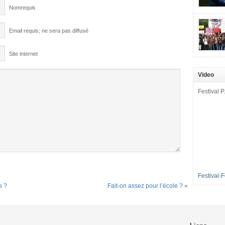
mobilisat
Nomrequis
cette pét
aux Longu
Email requis; ne sera pas diffusé
des condi
enfants à 
Site internet
sommes en
en grève 
Video
dénoncer 
2016-2017
Festival P.
et 35 élè
[…]
Festival-
s ?
Fait-on assez pour l’école ?
»