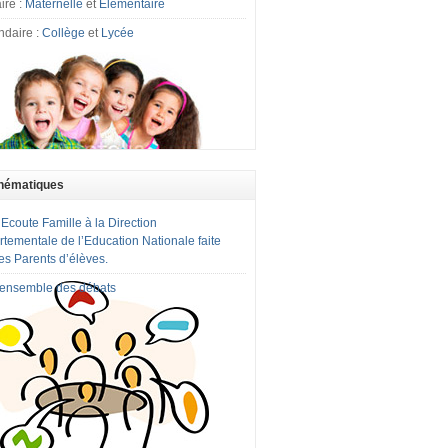
ire :
Maternelle
et
Elémentaire
ndaire :
Collège
et
Lycée
hématiques
 Ecoute Famille à la Direction
tementale de l’Education Nationale faite
es Parents d’élèves.
l'ensemble des débats