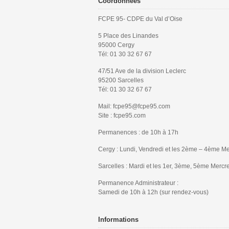
Coordonnées
FCPE 95- CDPE du Val d’Oise
5 Place des Linandes
95000 Cergy
Tél: 01 30 32 67 67
47/51 Ave de la division Leclerc
95200 Sarcelles
Tél: 01 30 32 67 67
Mail: fcpe95@fcpe95.com
Site : fcpe95.com
Permanences : de 10h à 17h
Cergy : Lundi, Vendredi et les 2ème – 4ème Me
Sarcelles : Mardi et les 1er, 3ème, 5ème Mercr
Permanence Administrateur :
Samedi de 10h à 12h (sur rendez-vous)
Informations