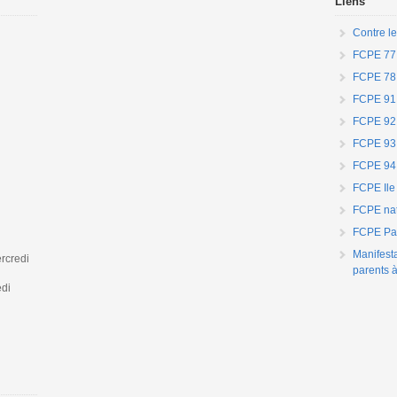
Liens
Contre le
FCPE 77
FCPE 78
FCPE 91
FCPE 92
FCPE 93
FCPE 94
FCPE Ile
FCPE nat
FCPE Par
Manifest
rcredi
parents à
edi