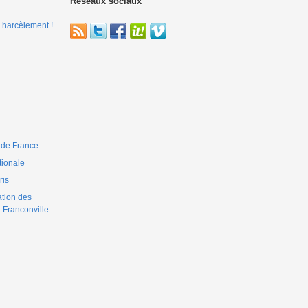
Réseaux sociaux
 harcèlement !
 de France
ionale
is
ation des
 Franconville