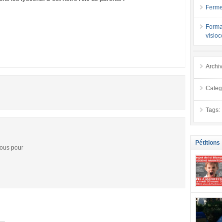
Ferme
Forma
visio
Archi
Categ
Tags:
Pétitions
vous pour
se mobilis
confiance
localement