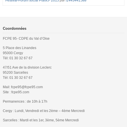
Festival-Forum social Piaf95- 2015
par
f1443441588
Coordonnées
FCPE 95- CDPE du Val d’Oise
5 Place des Linandes
95000 Cergy
Tél: 01 30 32 67 67
47/51 Ave de la division Leclerc
95200 Sarcelles
Tél: 01 30 32 67 67
Mail: fcpe95@fcpe95.com
Site : fcpe95.com
Permanences : de 10h à 17h
Cergy : Lundi, Vendredi et les 2ème – 4ème Mercredi
Sarcelles : Mardi et les 1er, 3ème, 5ème Mercredi