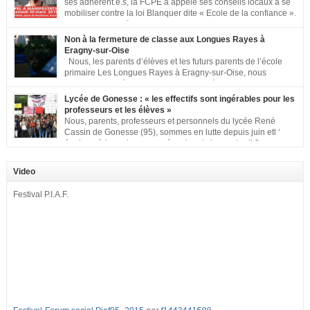
ses adhérent.e.s, la FCPE a appelé ses conseils locaux à se
mobiliser contre la loi Blanquer dite « Ecole de la confiance ».
Pour vous aider à organiser les actions localement, la FCPE
met à votre disposition ce kit de mobilisation comprenant : 1 affiche
Non à la fermeture de classe aux Longues Rayes à
appelant […]
Eragny-sur-Oise
Nous, les parents d’élèves et les futurs parents de l’école
primaire Les Longues Rayes à Eragny-sur-Oise, nous
signons cette pétition pour dire « NON à la fermeture de
classe aux Longues Rayes ». Non à la dégradation continue des conditions
Lycée de Gonesse : « les effectifs sont ingérables pour les
d’accueil et d’apprentissage de nos enfants à l’école primaire. Chaque
professeurs et les élèves »
enfant a droit à […]
Nous, parents, professeurs et personnels du lycée René
Cassin de Gonesse (95), sommes en lutte depuis juin etl ‘
équipe pédagogique en grève depuis le vendredi 2
septembre pour dénoncer les classes surchargées, en cette rentrée 2016-
2017 : – toutes les classes de secondes entre 34 et 35 élèves ! – de
Video
nombreuses classes de première et […]
Festival P.I.A.F.