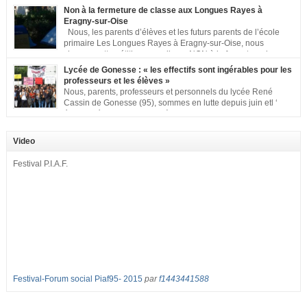
met à votre disposition ce kit de mobilisation comprenant : 1 affiche
Non à la fermeture de classe aux Longues Rayes à
appelant […]
Eragny-sur-Oise
Nous, les parents d’élèves et les futurs parents de l’école
primaire Les Longues Rayes à Eragny-sur-Oise, nous
signons cette pétition pour dire « NON à la fermeture de
classe aux Longues Rayes ». Non à la dégradation continue des conditions
Lycée de Gonesse : « les effectifs sont ingérables pour les
d’accueil et d’apprentissage de nos enfants à l’école primaire. Chaque
professeurs et les élèves »
enfant a droit à […]
Nous, parents, professeurs et personnels du lycée René
Cassin de Gonesse (95), sommes en lutte depuis juin etl ‘
équipe pédagogique en grève depuis le vendredi 2
septembre pour dénoncer les classes surchargées, en cette rentrée 2016-
2017 : – toutes les classes de secondes entre 34 et 35 élèves ! – de
Video
nombreuses classes de première et […]
Festival P.I.A.F.
Festival-Forum social Piaf95- 2015
par
f1443441588