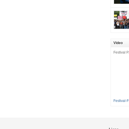
mobilisat
cette pét
aux Longu
des condi
enfants à 
sommes en
en grève 
Video
dénoncer 
2016-2017
Festival P.
et 35 élè
[…]
Festival-