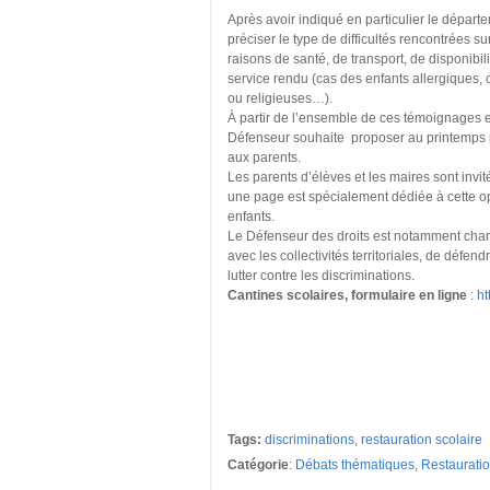
Après avoir indiqué en particulier le dépar
préciser le type de difficultés rencontrées s
raisons de santé, de transport, de disponibi
service rendu (cas des enfants allergiques
ou religieuses…).
À partir de l’ensemble de ces témoignages et
Défenseur souhaite proposer au printemps 
aux parents.
Les parents d’élèves et les maires sont invit
une page est spécialement dédiée à cette opé
enfants.
Le Défenseur des droits est notamment chargé
avec les collectivités territoriales, de défend
lutter contre les discriminations.
Cantines scolaires, formulaire en ligne
:
ht
Tags:
discriminations
,
restauration scolaire
Catégorie
:
Débats thématiques
,
Restauratio