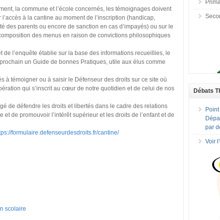
Prima
tement, la commune et l’école concernés, les témoignages doivent
Seco
ur l’accès à la cantine au moment de l’inscription (handicap,
lité des parents ou encore de sanction en cas d’impayés) ou sur le
, composition des menus en raison de convictions philosophiques
 de l’enquête établie sur la base des informations recueillies, le
prochain un Guide de bonnes Pratiques, utile aux élus comme
és à témoigner ou à saisir le Défenseur des droits sur ce site où
ration qui s’inscrit au cœur de notre quotidien et de celui de nos
Débats T
 de défendre les droits et libertés dans le cadre des relations
Point
re et de promouvoir l’intérêt supérieur et les droits de l’enfant et de
Dépar
par d
tps://formulaire.defenseurdesdroits.fr/cantine/
Voir 
n scolaire