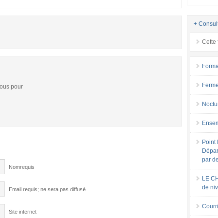
+ Consul
Cette 
Forma
Ferme
vous pour
Noctu
Ensem
Point 
Dépar
par d
Nomrequis
LE CH
de ni
Email requis; ne sera pas diffusé
Courri
Site internet