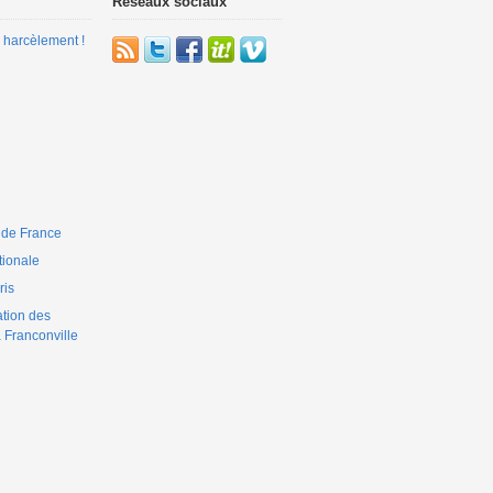
Réseaux sociaux
 harcèlement !
 de France
ionale
is
ation des
 Franconville