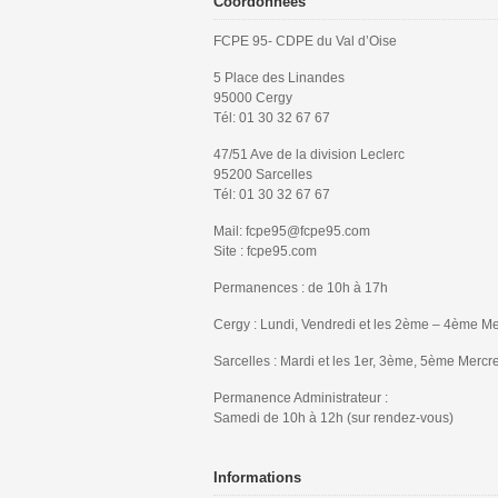
Coordonnées
FCPE 95- CDPE du Val d’Oise
5 Place des Linandes
95000 Cergy
Tél: 01 30 32 67 67
47/51 Ave de la division Leclerc
95200 Sarcelles
Tél: 01 30 32 67 67
Mail: fcpe95@fcpe95.com
Site : fcpe95.com
Permanences : de 10h à 17h
Cergy : Lundi, Vendredi et les 2ème – 4ème Me
Sarcelles : Mardi et les 1er, 3ème, 5ème Mercr
Permanence Administrateur :
Samedi de 10h à 12h (sur rendez-vous)
Informations