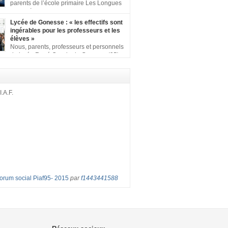
ion comprenant : 1 affiche appelant […]
parents de l’école primaire Les Longues
Rayes à Eragny-sur-Oise, nous signons
ition pour dire « NON à la fermeture de classe
Lycée de Gonesse : « les effectifs sont
es Rayes ». Non à la dégradation continue
ingérables pour les professeurs et les
tions d’accueil et d’apprentissage de nos
élèves »
l’école primaire. Chaque enfant a droit à […]
Nous, parents, professeurs et personnels
du lycée René Cassin de Gonesse (95),
 lutte depuis juin etl ‘ équipe pédagogique
depuis le vendredi 2 septembre pour
les classes surchargées, en cette rentrée
 : – toutes les classes de secondes entre 34
I.A.F.
ves ! – de nombreuses classes de première et
Forum social Piaf95- 2015
par
f1443441588