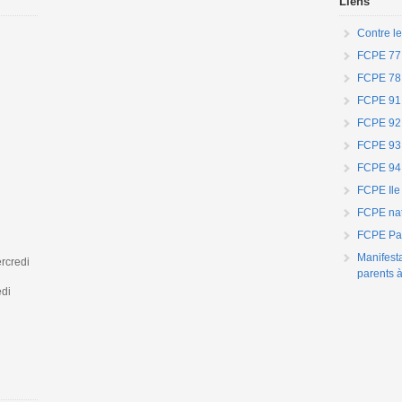
Liens
Contre le
FCPE 77
FCPE 78
FCPE 91
FCPE 92
FCPE 93
FCPE 94
FCPE Ile
FCPE nat
FCPE Par
Manifest
rcredi
parents à
edi