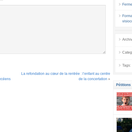
Ferme
Forma
visio
Archi
Categ
Tags:
La refondation au cœur de la rentrée : l’enfant au centre
lycéens
de la concertation
»
Pétitions
se mobilis
confiance
localement