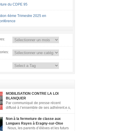
ture du CDPE 95
tion 4ème Trimestre 2025 en
conférence
ves:
ories:
MOBILISATION CONTRE LA LOI
BLANQUER
Par communiqué de presse récent
diffusé à l’ensemble de ses adhérent.e.s,
la FCPE a appelé ses conseils locaux à
er contre la loi Blanquer dite « Ecole de la
Non à la fermeture de classe aux
 ». Pour vous aider à organiser les actions
Longues Rayes à Eragny-sur-Oise
, la FCPE met à votre disposition ce kit de
Nous, les parents d’élèves et les futurs