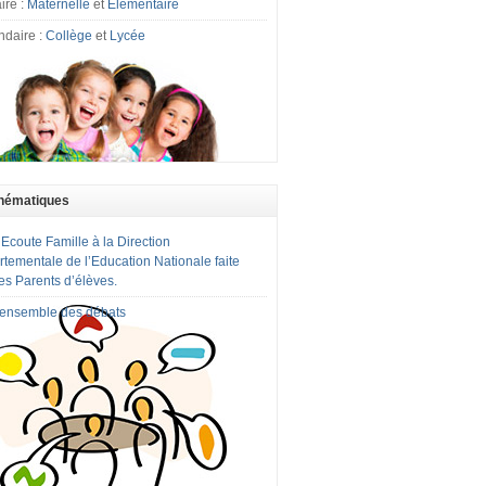
ire :
Maternelle
et
Elémentaire
ndaire :
Collège
et
Lycée
hématiques
 Ecoute Famille à la Direction
tementale de l’Education Nationale faite
es Parents d’élèves.
l'ensemble des débats