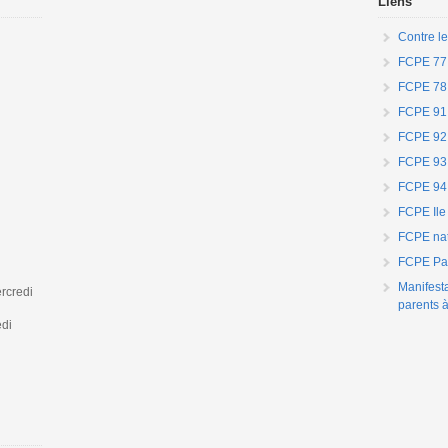
Liens
Contre le
FCPE 77
FCPE 78
FCPE 91
FCPE 92
FCPE 93
FCPE 94
FCPE Ile
FCPE nat
FCPE Par
Manifest
rcredi
parents à
edi