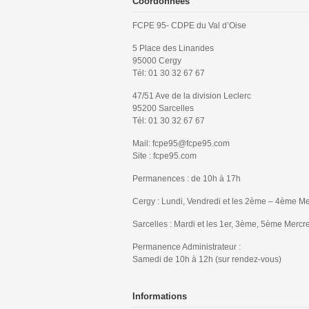
Coordonnées
FCPE 95- CDPE du Val d’Oise
5 Place des Linandes
95000 Cergy
Tél: 01 30 32 67 67
47/51 Ave de la division Leclerc
95200 Sarcelles
Tél: 01 30 32 67 67
Mail: fcpe95@fcpe95.com
Site : fcpe95.com
Permanences : de 10h à 17h
Cergy : Lundi, Vendredi et les 2ème – 4ème Me
Sarcelles : Mardi et les 1er, 3ème, 5ème Mercr
Permanence Administrateur :
Samedi de 10h à 12h (sur rendez-vous)
Informations