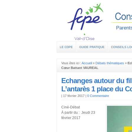
Parents
LE CDPE
GUIDE PRATIQUE
CONSEILS L
Vous êtes ici :
Accueil
»
Débats thématiques
»
Ec
Cœur Battant VAUREAL
Echanges autour du fi
L’antarès 1 place du
|
17 février 2017
|
0 Commentaire
Ciné-Débat
À partir du : Jeudi 23
février 2017