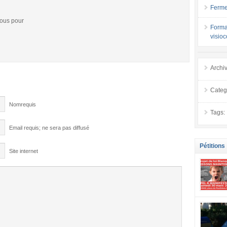
Ferme
vous pour
Forma
visio
Archi
Categ
Nomrequis
Tags:
Email requis; ne sera pas diffusé
Pétitions
Site internet
se mobilis
confiance
localement