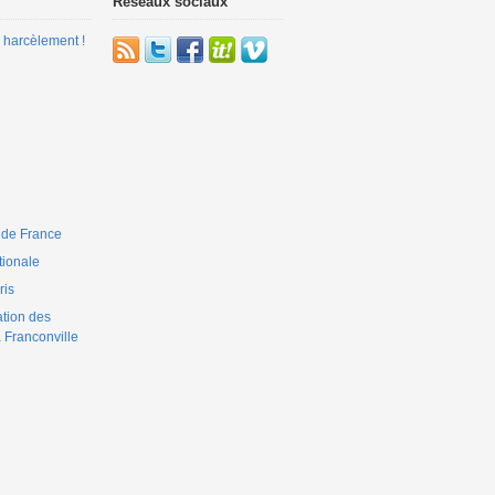
Réseaux sociaux
 harcèlement !
 de France
ionale
is
ation des
 Franconville