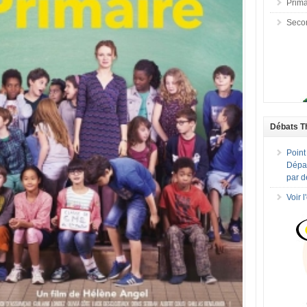
Prima
Seco
Débats T
Point
Dépar
par d
Voir 