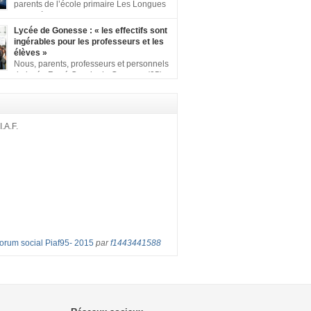
ion comprenant : 1 affiche appelant […]
parents de l’école primaire Les Longues
Rayes à Eragny-sur-Oise, nous signons
ition pour dire « NON à la fermeture de classe
Lycée de Gonesse : « les effectifs sont
es Rayes ». Non à la dégradation continue
ingérables pour les professeurs et les
tions d’accueil et d’apprentissage de nos
élèves »
l’école primaire. Chaque enfant a droit à […]
Nous, parents, professeurs et personnels
du lycée René Cassin de Gonesse (95),
 lutte depuis juin etl ‘ équipe pédagogique
depuis le vendredi 2 septembre pour
les classes surchargées, en cette rentrée
 : – toutes les classes de secondes entre 34
I.A.F.
ves ! – de nombreuses classes de première et
Forum social Piaf95- 2015
par
f1443441588