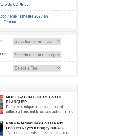
ture du CDPE 95
tion 4ème Trimestre 2025 en
conférence
ves:
ories:
MOBILISATION CONTRE LA LOI
BLANQUER
Par communiqué de presse récent
diffusé à l’ensemble de ses adhérent.e.s,
la FCPE a appelé ses conseils locaux à
er contre la loi Blanquer dite « Ecole de la
Non à la fermeture de classe aux
 ». Pour vous aider à organiser les actions
Longues Rayes à Eragny-sur-Oise
, la FCPE met à votre disposition ce kit de
Nous, les parents d’élèves et les futurs