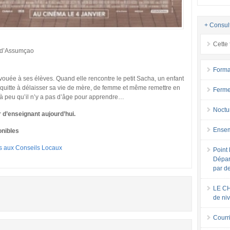
+ Consul
Cette 
ck d’Assumçao
Forma
ouée à ses élèves. Quand elle rencontre le petit Sacha, un enfant
ver, quitte à délaisser sa vie de mère, de femme et même remettre en
Ferme
 à peu qu’il n’y a pas d’âge pour apprendre…
Noctu
r d’enseignant aujourd’hui.
Ensem
onibles
ns aux Conseils Locaux
Point 
Dépar
par d
LE CH
de ni
Courri