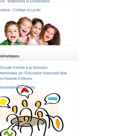
ire :
Maternelle
et
Elémentaire
ndaire :
Collège
et
Lycée
hématiques
 Ecoute Famille à la Direction
tementale de l’Education Nationale faite
es Parents d’élèves.
l'ensemble des débats