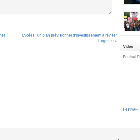
mobilisat
cette pét
aux Longu
des condi
enfants à 
mes !
Lycées : un plan prévisionnel d’investissement à réviser
sommes en
d’urgence
»
en grève 
Video
dénoncer 
2016-2017
Festival P.
et 35 élè
[…]
Festival-