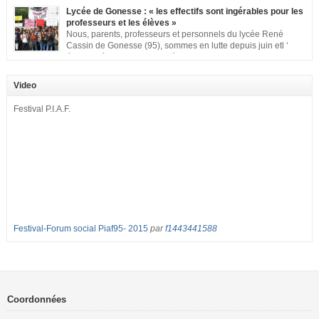
classe aux Longues Rayes ». Non à la dégradation continue des conditions
Lycée de Gonesse : « les effectifs sont ingérables pour les
d’accueil et d’apprentissage de nos enfants à l’école primaire. Chaque
professeurs et les élèves »
enfant a droit à […]
Nous, parents, professeurs et personnels du lycée René
Cassin de Gonesse (95), sommes en lutte depuis juin etl ‘
équipe pédagogique en grève depuis le vendredi 2
septembre pour dénoncer les classes surchargées, en cette rentrée 2016-
2017 : – toutes les classes de secondes entre 34 et 35 élèves ! – de
Video
nombreuses classes de première et […]
Festival P.I.A.F.
Festival-Forum social Piaf95- 2015
par
f1443441588
Coordonnées