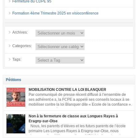
Fermeture du CDPE 95
Formation 4ème Trimestre 2025 en visioconférence
Archives:
Categories:
Tags:
Pétitions
MOBILISATION CONTRE LA LOI BLANQUER
Par communiqué de presse récent diffusé à l’ensemble de
ses adhérent.e.s, la FCPE a appelé ses conseils locaux à se
mobiliser contre la loi Blanquer dite « Ecole de la confiance ».
Pour vous aider à organiser les actions localement, la FCPE
met à votre disposition ce kit de mobilisation comprenant : 1 affiche
Non à la fermeture de classe aux Longues Rayes à
appelant […]
Eragny-sur-Oise
Nous, les parents d’élèves et les futurs parents de l’école
primaire Les Longues Rayes à Eragny-sur-Oise, nous
signons cette pétition pour dire « NON à la fermeture de