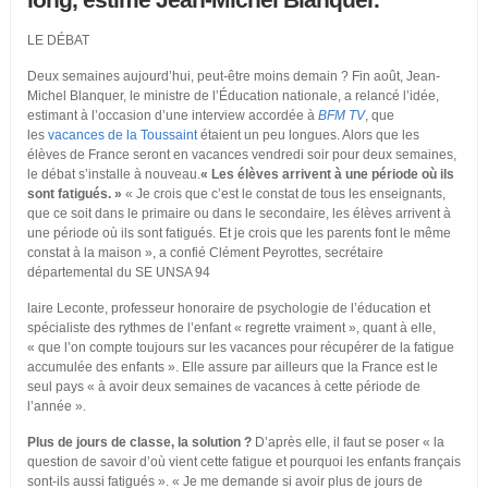
long, estime Jean-Michel Blanquer.
LE DÉBAT
Deux semaines aujourd’hui, peut-être moins demain ? Fin août, Jean-
Michel Blanquer, le ministre de l’Éducation nationale, a relancé l’idée,
estimant à l’occasion d’une interview accordée à
BFM TV
, que
les
vacances de la Toussaint
étaient un peu longues. Alors que les
élèves de France seront en vacances vendredi soir pour deux semaines,
le débat s’installe à nouveau.
« Les élèves arrivent à une période où ils
sont fatigués. »
« Je crois que c’est le constat de tous les enseignants,
que ce soit dans le primaire ou dans le secondaire, les élèves arrivent à
une période où ils sont fatigués. Et je crois que les parents font le même
constat à la maison », a confié Clément Peyrottes, secrétaire
départemental du SE UNSA 94
laire Leconte, professeur honoraire de psychologie de l’éducation et
spécialiste des rythmes de l’enfant « regrette vraiment », quant à elle,
« que l’on compte toujours sur les vacances pour récupérer de la fatigue
accumulée des enfants ». Elle assure par ailleurs que la France est le
seul pays « à avoir deux semaines de vacances à cette période de
l’année ».
Plus de jours de classe, la solution ?
D’après elle, il faut se poser « la
question de savoir d’où vient cette fatigue et pourquoi les enfants français
sont-ils aussi fatigués ». « Je me demande si avoir plus de jours de