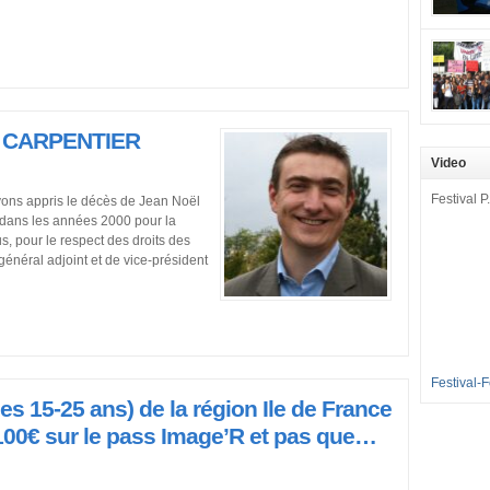
mobilisat
cette pét
aux Longu
des condi
enfants à 
 CARPENTIER
sommes en
en grève 
Video
dénoncer 
2016-2017
Festival P.
vons appris le décès de Jean Noël
et 35 élè
5 dans les années 2000 pour la
[…]
s, pour le respect des droits des
 général adjoint et de vice-président
Festival-
s 15-25 ans) de la région Ile de France
100€ sur le pass Image’R et pas que…