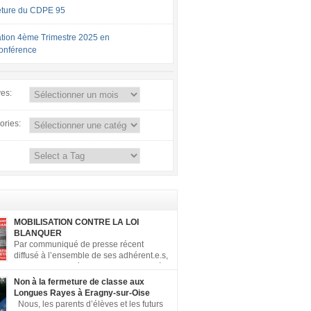
ture du CDPE 95
tion 4ème Trimestre 2025 en
conférence
ves:
ories:
MOBILISATION CONTRE LA LOI
BLANQUER
Par communiqué de presse récent
diffusé à l’ensemble de ses adhérent.e.s,
la FCPE a appelé ses conseils locaux à
er contre la loi Blanquer dite « Ecole de la
Non à la fermeture de classe aux
 ». Pour vous aider à organiser les actions
Longues Rayes à Eragny-sur-Oise
, la FCPE met à votre disposition ce kit de
Nous, les parents d’élèves et les futurs