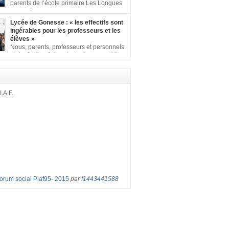
ion comprenant : 1 affiche appelant […]
parents de l’école primaire Les Longues
Rayes à Eragny-sur-Oise, nous signons
ition pour dire « NON à la fermeture de classe
Lycée de Gonesse : « les effectifs sont
es Rayes ». Non à la dégradation continue
ingérables pour les professeurs et les
tions d’accueil et d’apprentissage de nos
élèves »
l’école primaire. Chaque enfant a droit à […]
Nous, parents, professeurs et personnels
du lycée René Cassin de Gonesse (95),
 lutte depuis juin etl ‘ équipe pédagogique
depuis le vendredi 2 septembre pour
les classes surchargées, en cette rentrée
 : – toutes les classes de secondes entre 34
I.A.F.
ves ! – de nombreuses classes de première et
Forum social Piaf95- 2015
par
f1443441588