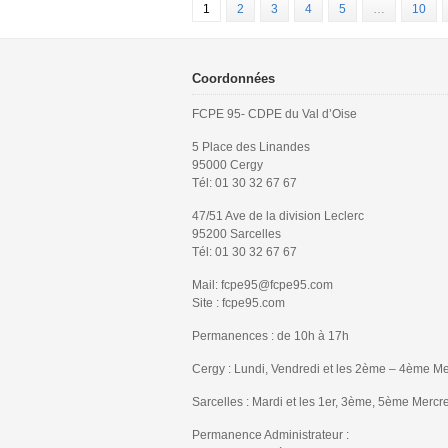
1
2
3
4
5
…
10
Coordonnées
FCPE 95- CDPE du Val d’Oise
5 Place des Linandes
95000 Cergy
Tél: 01 30 32 67 67
47/51 Ave de la division Leclerc
95200 Sarcelles
Tél: 01 30 32 67 67
Mail: fcpe95@fcpe95.com
Site : fcpe95.com
Permanences : de 10h à 17h
Cergy : Lundi, Vendredi et les 2ème – 4ème Me
Sarcelles : Mardi et les 1er, 3ème, 5ème Mercr
Permanence Administrateur :