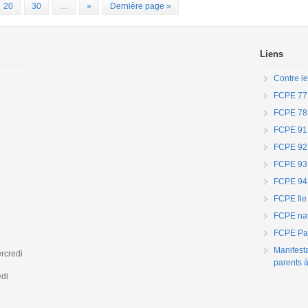
20
30
…
»
Dernière page »
Liens
Contre le
FCPE 77
FCPE 78
FCPE 91
FCPE 92
FCPE 93
FCPE 94
FCPE Ile
FCPE nat
FCPE Par
Manifest
rcredi
parents à
edi