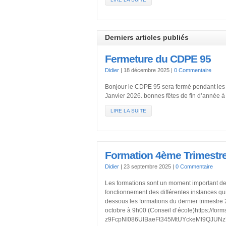
Derniers articles publiés
Fermeture du CDPE 95
Didier
|
18 décembre 2025
|
0 Commentaire
Bonjour le CDPE 95 sera fermé pendant les
Janvier 2026. bonnes fêtes de fin d’année à 
LIRE LA SUITE
Formation 4ème Trimestre
Didier
|
23 septembre 2025
|
0 Commentaire
Les formations sont un moment important de
fonctionnement des différentes instances qui
dessous les formations du dernier trimestre 2
octobre à 9h00 (Conseil d’école)https://f
z9FcpNI086UIBaeFt345MtUYckeMl9QJUNzY