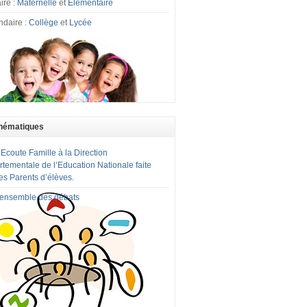
ire :
Maternelle
et
Elémentaire
ndaire :
Collège
et
Lycée
hématiques
 Ecoute Famille à la Direction
tementale de l’Education Nationale faite
es Parents d’élèves.
l'ensemble des débats