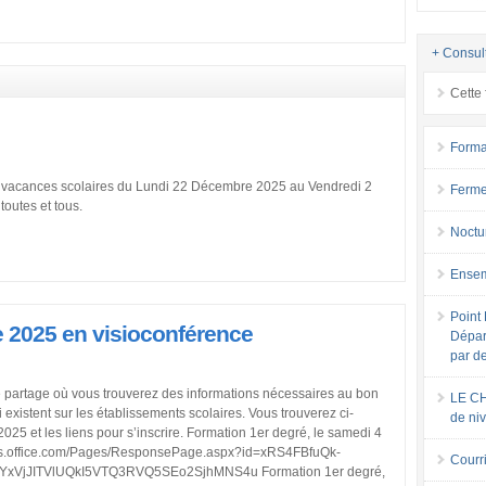
+ Consul
Cette 
Forma
 vacances scolaires du Lundi 22 Décembre 2025 au Vendredi 2
Ferme
toutes et tous.
Noctu
Ensem
Point 
 2025 en visioconférence
Dépar
par d
 partage où vous trouverez des informations nécessaires au bon
LE CH
 existent sur les établissements scolaires. Vous trouverez ci-
de ni
025 et les liens pour s’inscrire. Formation 1er degré, le samedi 4
orms.office.com/Pages/ResponsePage.aspx?id=xRS4FBfuQk-
Courri
xVjJITVlUQkI5VTQ3RVQ5SEo2SjhMNS4u Formation 1er degré,