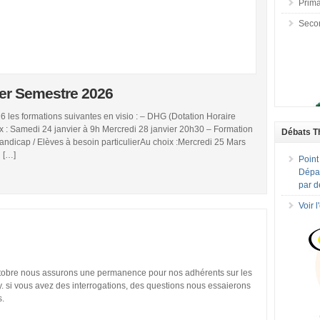
Prima
Seco
er Semestre 2026
 les formations suivantes en visio : – DHG (Dotation Horaire
 : Samedi 24 janvier à 9h Mercredi 28 janvier 20h30 – Formation
Débats T
ndicap / Elèves à besoin particulierAu choix :Mercredi 25 Mars
 […]
Point
Dépar
par d
Voir 
ctobre nous assurons une permanence pour nos adhérents sur les
 si vous avez des interrogations, des questions nous essaierons
s.