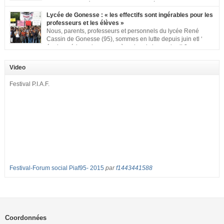
signons cette pétition pour dire « NON à la fermeture de
classe aux Longues Rayes ». Non à la dégradation continue des conditions
Lycée de Gonesse : « les effectifs sont ingérables pour les
d’accueil et d’apprentissage de nos enfants à l’école primaire. Chaque
professeurs et les élèves »
enfant a droit à […]
Nous, parents, professeurs et personnels du lycée René
Cassin de Gonesse (95), sommes en lutte depuis juin etl ‘
équipe pédagogique en grève depuis le vendredi 2
septembre pour dénoncer les classes surchargées, en cette rentrée 2016-
2017 : – toutes les classes de secondes entre 34 et 35 élèves ! – de
Video
nombreuses classes de première et […]
Festival P.I.A.F.
Festival-Forum social Piaf95- 2015
par
f1443441588
Coordonnées