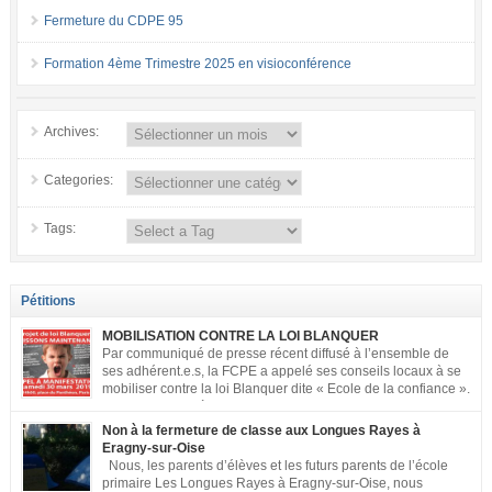
Fermeture du CDPE 95
Formation 4ème Trimestre 2025 en visioconférence
Archives:
Categories:
Tags:
Pétitions
MOBILISATION CONTRE LA LOI BLANQUER
Par communiqué de presse récent diffusé à l’ensemble de
ses adhérent.e.s, la FCPE a appelé ses conseils locaux à se
mobiliser contre la loi Blanquer dite « Ecole de la confiance ».
Pour vous aider à organiser les actions localement, la FCPE
met à votre disposition ce kit de mobilisation comprenant : 1 affiche
Non à la fermeture de classe aux Longues Rayes à
appelant […]
Eragny-sur-Oise
Nous, les parents d’élèves et les futurs parents de l’école
primaire Les Longues Rayes à Eragny-sur-Oise, nous