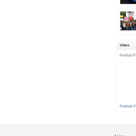
mobilisat
cette pét
aux Longu
des condi
enfants à 
sommes en
en grève 
Video
dénoncer 
2016-2017
Festival P.
et 35 élè
[…]
Festival-