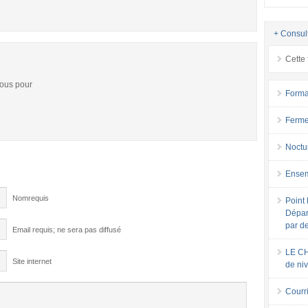
+ Consul
Cette 
vous pour
Forma
Ferme
Noctu
Ensem
Nomrequis
Point 
Dépar
par d
Email requis; ne sera pas diffusé
LE CH
Site internet
de ni
Courri