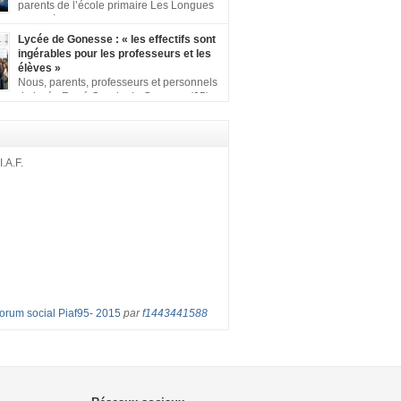
ion comprenant : 1 affiche appelant […]
parents de l’école primaire Les Longues
Rayes à Eragny-sur-Oise, nous signons
ition pour dire « NON à la fermeture de classe
Lycée de Gonesse : « les effectifs sont
es Rayes ». Non à la dégradation continue
ingérables pour les professeurs et les
tions d’accueil et d’apprentissage de nos
élèves »
l’école primaire. Chaque enfant a droit à […]
Nous, parents, professeurs et personnels
du lycée René Cassin de Gonesse (95),
 lutte depuis juin etl ‘ équipe pédagogique
depuis le vendredi 2 septembre pour
les classes surchargées, en cette rentrée
 : – toutes les classes de secondes entre 34
I.A.F.
ves ! – de nombreuses classes de première et
Forum social Piaf95- 2015
par
f1443441588