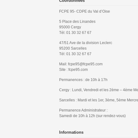
Coordonnées
FCPE 95- CDPE du Val d’Oise
5 Place des Linandes
95000 Cergy
Tél: 01 30 32 67 67
47/51 Ave de la division Leclerc
95200 Sarcelles
Tél: 01 30 32 67 67
Mail: fcpe95@fcpe95.com
Site : fcpe95.com
Permanences : de 10h à 17h
Cergy : Lundi, Vendredi et les 2ème – 4ème Me
Sarcelles : Mardi et les 1er, 3ème, 5ème Mercr
Permanence Administrateur :
Samedi de 10h à 12h (sur rendez-vous)
Informations