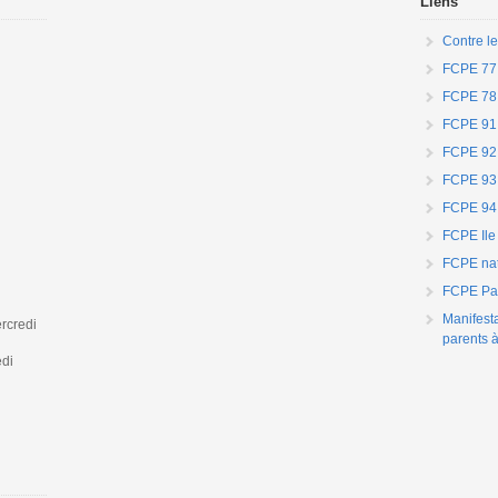
Liens
Contre le
FCPE 77
FCPE 78
FCPE 91
FCPE 92
FCPE 93
FCPE 94
FCPE Ile
FCPE nat
FCPE Par
Manifest
rcredi
parents à
edi