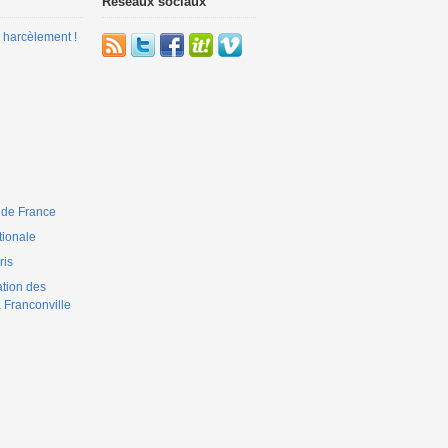
Réseaux sociaux
 harcèlement !
 de France
ionale
is
ation des
 Franconville