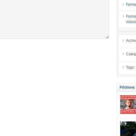
Ferme
Forma
visio
Archi
Categ
Tags:
Pétitions
se mobilis
confiance
localement