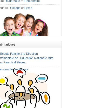
ire :
Maternelle
et
Elémentaire
ndaire :
Collège
et
Lycée
hématiques
 Ecoute Famille à la Direction
tementale de l’Education Nationale faite
es Parents d’élèves.
l'ensemble des débats