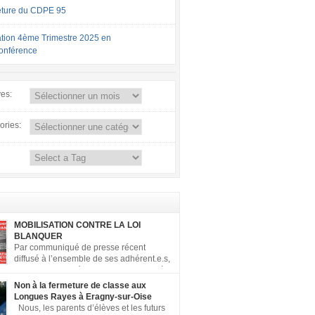
ture du CDPE 95
tion 4ème Trimestre 2025 en
conférence
ves:
ories:
MOBILISATION CONTRE LA LOI
BLANQUER
Par communiqué de presse récent
diffusé à l’ensemble de ses adhérent.e.s,
la FCPE a appelé ses conseils locaux à
er contre la loi Blanquer dite « Ecole de la
Non à la fermeture de classe aux
 ». Pour vous aider à organiser les actions
Longues Rayes à Eragny-sur-Oise
, la FCPE met à votre disposition ce kit de
Nous, les parents d’élèves et les futurs