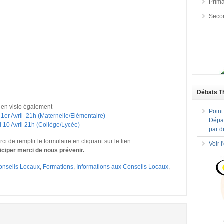
Prima
Seco
Débats T
en visio également
Point
er Avril 21h (Maternelle/Elémentaire)
Dépar
10 Avril 21h (Collège/Lycée)
par d
i de remplir le formulaire en cliquant sur le lien.
Voir 
iciper merci de nous prévenir.
onseils Locaux
,
Formations
,
Informations aux Conseils Locaux
,