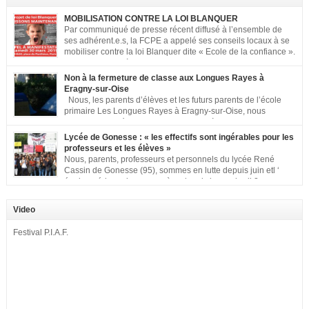
MOBILISATION CONTRE LA LOI BLANQUER
Par communiqué de presse récent diffusé à l’ensemble de
ses adhérent.e.s, la FCPE a appelé ses conseils locaux à se
mobiliser contre la loi Blanquer dite « Ecole de la confiance ».
Pour vous aider à organiser les actions localement, la FCPE
met à votre disposition ce kit de mobilisation comprenant : 1 affiche
Non à la fermeture de classe aux Longues Rayes à
appelant […]
Eragny-sur-Oise
Nous, les parents d’élèves et les futurs parents de l’école
primaire Les Longues Rayes à Eragny-sur-Oise, nous
signons cette pétition pour dire « NON à la fermeture de
classe aux Longues Rayes ». Non à la dégradation continue des conditions
Lycée de Gonesse : « les effectifs sont ingérables pour les
d’accueil et d’apprentissage de nos enfants à l’école primaire. Chaque
professeurs et les élèves »
enfant a droit à […]
Nous, parents, professeurs et personnels du lycée René
Cassin de Gonesse (95), sommes en lutte depuis juin etl ‘
équipe pédagogique en grève depuis le vendredi 2
septembre pour dénoncer les classes surchargées, en cette rentrée 2016-
2017 : – toutes les classes de secondes entre 34 et 35 élèves ! – de
Video
nombreuses classes de première et […]
Festival P.I.A.F.