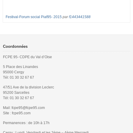
Festival-Forum social Piaf95- 2015
par
f1443441588
Coordonnées
FCPE 95- CDPE du Val d’Oise
5 Place des Linandes
95000 Cergy
Tél: 01 30 32 67 67
47/51 Ave de la division Leclerc
95200 Sarcelles
Tél: 01 30 32 67 67
Mail: fcpe95@fcpe95.com
Site : fcpe95.com
Permanences : de 10h à 17h
Cergy : Lundi, Vendredi et les 2ème – 4ème Mercredi