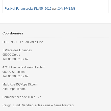
Festival-Forum social Piaf95- 2015
par
f1443441588
Coordonnées
FCPE 95- CDPE du Val d’Oise
5 Place des Linandes
95000 Cergy
Tél: 01 30 32 67 67
47/51 Ave de la division Leclerc
95200 Sarcelles
Tél: 01 30 32 67 67
Mail: fcpe95@fcpe95.com
Site : fcpe95.com
Permanences : de 10h à 17h
Cergy : Lundi, Vendredi et les 2ème – 4ème Mercredi