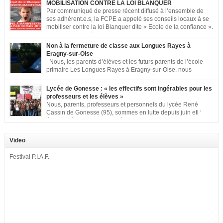
MOBILISATION CONTRE LA LOI BLANQUER
Par communiqué de presse récent diffusé à l’ensemble de
ses adhérent.e.s, la FCPE a appelé ses conseils locaux à se
mobiliser contre la loi Blanquer dite « Ecole de la confiance ».
Pour vous aider à organiser les actions localement, la FCPE
met à votre disposition ce kit de mobilisation comprenant : 1 affiche
Non à la fermeture de classe aux Longues Rayes à
appelant […]
Eragny-sur-Oise
Nous, les parents d’élèves et les futurs parents de l’école
primaire Les Longues Rayes à Eragny-sur-Oise, nous
signons cette pétition pour dire « NON à la fermeture de
classe aux Longues Rayes ». Non à la dégradation continue des conditions
Lycée de Gonesse : « les effectifs sont ingérables pour les
d’accueil et d’apprentissage de nos enfants à l’école primaire. Chaque
professeurs et les élèves »
enfant a droit à […]
Nous, parents, professeurs et personnels du lycée René
Cassin de Gonesse (95), sommes en lutte depuis juin etl ‘
équipe pédagogique en grève depuis le vendredi 2
septembre pour dénoncer les classes surchargées, en cette rentrée 2016-
2017 : – toutes les classes de secondes entre 34 et 35 élèves ! – de
Video
nombreuses classes de première et […]
Festival P.I.A.F.