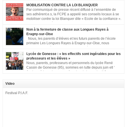
MOBILISATION CONTRE LA LOI BLANQUER
Par communiqué de presse récent diffusé à l’ensemble de
ses adhérent.e.s, la FCPE a appelé ses conseils locaux à se
mobiliser contre la loi Blanquer dite « Ecole de la confiance ».
Pour vous aider à organiser les actions localement, la FCPE
met à votre disposition ce kit de mobilisation comprenant : 1 affiche
Non à la fermeture de classe aux Longues Rayes à
appelant […]
Eragny-sur-Oise
Nous, les parents d’élèves et les futurs parents de l’école
primaire Les Longues Rayes à Eragny-sur-Oise, nous
signons cette pétition pour dire « NON à la fermeture de
classe aux Longues Rayes ». Non à la dégradation continue des conditions
Lycée de Gonesse : « les effectifs sont ingérables pour les
d’accueil et d’apprentissage de nos enfants à l’école primaire. Chaque
professeurs et les élèves »
enfant a droit à […]
Nous, parents, professeurs et personnels du lycée René
Cassin de Gonesse (95), sommes en lutte depuis juin etl ‘
équipe pédagogique en grève depuis le vendredi 2
septembre pour dénoncer les classes surchargées, en cette rentrée 2016-
2017 : – toutes les classes de secondes entre 34 et 35 élèves ! – de
Video
nombreuses classes de première et […]
Festival P.I.A.F.