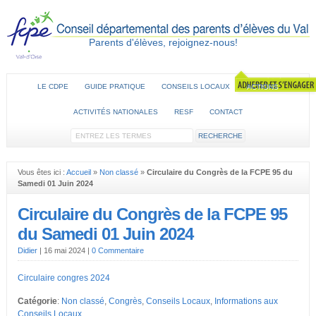
Parents d'élèves, rejoignez-nous!
LE CDPE
GUIDE PRATIQUE
CONSEILS LOCAUX
ACTIONS
ACTIVITÉS NATIONALES
RESF
CONTACT
Vous êtes ici :
Accueil
»
Non classé
»
Circulaire du Congrès de la FCPE 95 du
Samedi 01 Juin 2024
Circulaire du Congrès de la FCPE 95
du Samedi 01 Juin 2024
Didier
|
16 mai 2024
|
0 Commentaire
Circulaire congres 2024
Catégorie
:
Non classé
,
Congrès
,
Conseils Locaux
,
Informations aux
Conseils Locaux