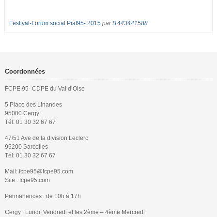
Festival-Forum social Piaf95- 2015
par
f1443441588
Coordonnées
FCPE 95- CDPE du Val d’Oise
5 Place des Linandes
95000 Cergy
Tél: 01 30 32 67 67
47/51 Ave de la division Leclerc
95200 Sarcelles
Tél: 01 30 32 67 67
Mail: fcpe95@fcpe95.com
Site : fcpe95.com
Permanences : de 10h à 17h
Cergy : Lundi, Vendredi et les 2ème – 4ème Mercredi