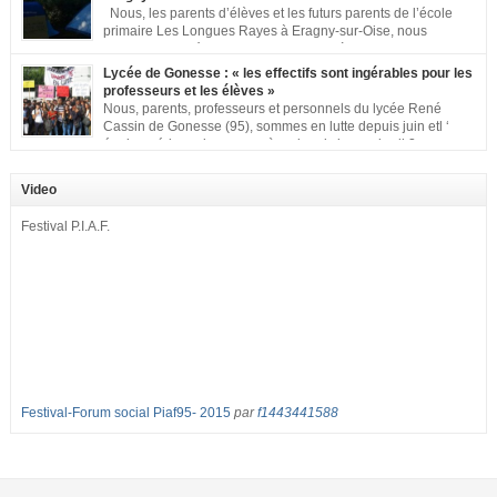
Nous, les parents d’élèves et les futurs parents de l’école
primaire Les Longues Rayes à Eragny-sur-Oise, nous
signons cette pétition pour dire « NON à la fermeture de
classe aux Longues Rayes ». Non à la dégradation continue des conditions
Lycée de Gonesse : « les effectifs sont ingérables pour les
d’accueil et d’apprentissage de nos enfants à l’école primaire. Chaque
professeurs et les élèves »
enfant a droit à […]
Nous, parents, professeurs et personnels du lycée René
Cassin de Gonesse (95), sommes en lutte depuis juin etl ‘
équipe pédagogique en grève depuis le vendredi 2
septembre pour dénoncer les classes surchargées, en cette rentrée 2016-
2017 : – toutes les classes de secondes entre 34 et 35 élèves ! – de
Video
nombreuses classes de première et […]
Festival P.I.A.F.
Festival-Forum social Piaf95- 2015
par
f1443441588