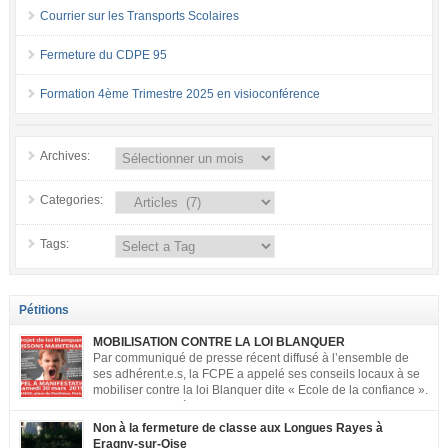
Courrier sur les Transports Scolaires
Fermeture du CDPE 95
Formation 4ème Trimestre 2025 en visioconférence
Archives:
Categories:
Tags:
Pétitions
MOBILISATION CONTRE LA LOI BLANQUER
Par communiqué de presse récent diffusé à l’ensemble de
ses adhérent.e.s, la FCPE a appelé ses conseils locaux à se
mobiliser contre la loi Blanquer dite « Ecole de la confiance ».
Pour vous aider à organiser les actions localement, la FCPE
met à votre disposition ce kit de mobilisation comprenant : 1 affiche
Non à la fermeture de classe aux Longues Rayes à
appelant […]
Eragny-sur-Oise