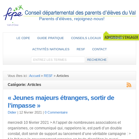
Parents d'élèves, rejoignez-nous!
LE CDPE
GUIDE PRATIQUE
CONSEILS LOCAUX
ACTIONS
ACTIVITÉS NATIONALES
RESF
CONTACT
Vous êtes ici :
Accueil
»
RESF
»
Articles
Catégorie: Articles
« Jeunes majeurs étrangers, sortir de
l’impasse »
Didier
|
12 février 2021
|
0 Commentaire
mercredi 10 février 2021 > A l’appel de nombreuses associations et
organismes, ce communiqué qui, rappelons le, est parti d’un double
constat, doit servir de support au lancement d’une véritable campagne : >