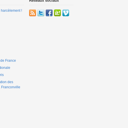
Réseaux sociaux
 harcèlement !
 de France
ionale
is
ation des
 Franconville