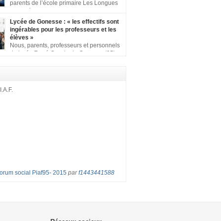
ion comprenant : 1 affiche appelant […]
parents de l’école primaire Les Longues
Rayes à Eragny-sur-Oise, nous signons
ition pour dire « NON à la fermeture de classe
Lycée de Gonesse : « les effectifs sont
es Rayes ». Non à la dégradation continue
ingérables pour les professeurs et les
tions d’accueil et d’apprentissage de nos
élèves »
l’école primaire. Chaque enfant a droit à […]
Nous, parents, professeurs et personnels
du lycée René Cassin de Gonesse (95),
 lutte depuis juin etl ‘ équipe pédagogique
depuis le vendredi 2 septembre pour
les classes surchargées, en cette rentrée
 : – toutes les classes de secondes entre 34
I.A.F.
ves ! – de nombreuses classes de première et
Forum social Piaf95- 2015
par
f1443441588