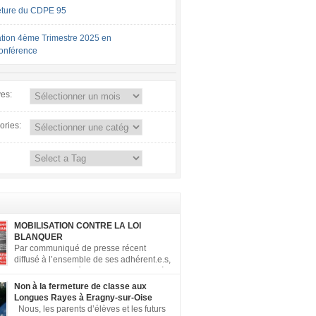
ture du CDPE 95
tion 4ème Trimestre 2025 en
conférence
ves:
ories:
MOBILISATION CONTRE LA LOI
BLANQUER
Par communiqué de presse récent
diffusé à l’ensemble de ses adhérent.e.s,
la FCPE a appelé ses conseils locaux à
er contre la loi Blanquer dite « Ecole de la
Non à la fermeture de classe aux
 ». Pour vous aider à organiser les actions
Longues Rayes à Eragny-sur-Oise
, la FCPE met à votre disposition ce kit de
Nous, les parents d’élèves et les futurs