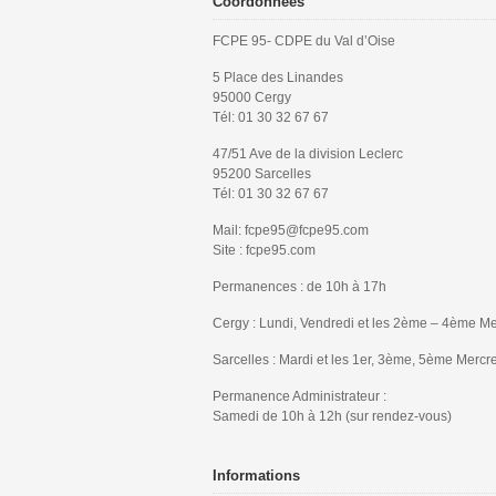
Coordonnées
FCPE 95- CDPE du Val d’Oise
5 Place des Linandes
95000 Cergy
Tél: 01 30 32 67 67
47/51 Ave de la division Leclerc
95200 Sarcelles
Tél: 01 30 32 67 67
Mail: fcpe95@fcpe95.com
Site : fcpe95.com
Permanences : de 10h à 17h
Cergy : Lundi, Vendredi et les 2ème – 4ème Me
Sarcelles : Mardi et les 1er, 3ème, 5ème Mercr
Permanence Administrateur :
Samedi de 10h à 12h (sur rendez-vous)
Informations