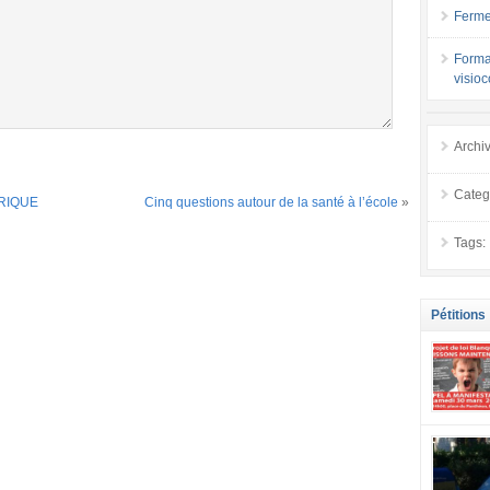
Ferme
Forma
visio
Archi
Categ
RIQUE
Cinq questions autour de la santé à l’école
»
Tags:
Pétitions
se mobilis
confiance
localement