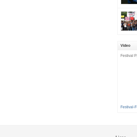
mobilisat
cette pét
aux Longu
des condi
enfants à 
sommes en
en grève 
Video
dénoncer 
2016-2017
Festival P.
et 35 élè
[…]
Festival-