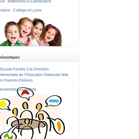
ire :
Maternelle
et
Elémentaire
ndaire :
Collège
et
Lycée
hématiques
 Ecoute Famille à la Direction
tementale de l’Education Nationale faite
es Parents d’élèves.
l'ensemble des débats