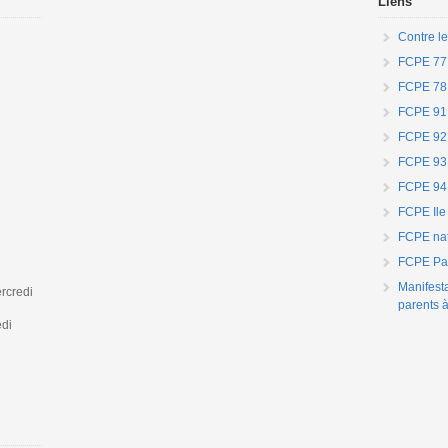
Liens
Contre le
FCPE 77
FCPE 78
FCPE 91
FCPE 92
FCPE 93
FCPE 94
FCPE Ile
FCPE nat
FCPE Par
Manifest
rcredi
parents à
edi