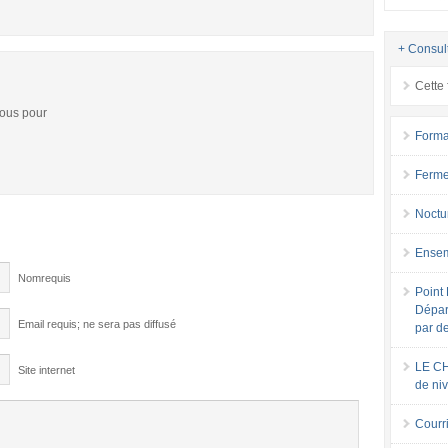
+ Consul
Cette 
vous pour
Forma
Ferme
Noctu
Ensem
Nomrequis
Point 
Dépar
Email requis; ne sera pas diffusé
par d
LE CH
Site internet
de ni
Courri