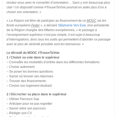
rendez-vous avec le conseiller d’orientation… Sans y voir beaucoup plus
clair ! Un dispositif comme #TrouveTaVoie pourrait en aider plus d’un à
choisir son orientation.
»
«
La Région est fière de participer au financement de ce
MOOC
via les
fonds européens
Feder
», a déclaré
Stéphanie Von Euw,
vice-présidente
de la Région chargée des Affaires européennes, «
le passage à
l’enseignement supérieur n’est pas simple,
il est sujet à beaucoup
d’interrogations, donc tous les outils qui permettent d’aborder ce passage
avec le plus de sérénité possible sont les bienvenus.
»
Le déroulé du MOOC #TrouveTaVoie
1 / Choisir sa voie dans le supérieur
– Connaître les modalités d’entrée dans les différentes formations
– Choisir autrement
– Se poser les bonnes questions
– Savoir où trouver ses réponses
– Trouver des financements
– Choisir son logement étudiant
2 / Décrocher sa place dans le supérieur
– Utiliser Parcours Sup
– Anticiper pour ne pas regretter
– Savoir relire son parcours
– Rédiger son CV