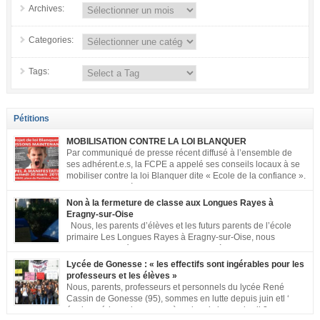
Archives:
Categories:
Tags:
Pétitions
MOBILISATION CONTRE LA LOI BLANQUER
Par communiqué de presse récent diffusé à l’ensemble de
ses adhérent.e.s, la FCPE a appelé ses conseils locaux à se
mobiliser contre la loi Blanquer dite « Ecole de la confiance ».
Pour vous aider à organiser les actions localement, la FCPE
met à votre disposition ce kit de mobilisation comprenant : 1 affiche
Non à la fermeture de classe aux Longues Rayes à
appelant […]
Eragny-sur-Oise
Nous, les parents d’élèves et les futurs parents de l’école
primaire Les Longues Rayes à Eragny-sur-Oise, nous
signons cette pétition pour dire « NON à la fermeture de
classe aux Longues Rayes ». Non à la dégradation continue des conditions
Lycée de Gonesse : « les effectifs sont ingérables pour les
d’accueil et d’apprentissage de nos enfants à l’école primaire. Chaque
professeurs et les élèves »
enfant a droit à […]
Nous, parents, professeurs et personnels du lycée René
Cassin de Gonesse (95), sommes en lutte depuis juin etl ‘
équipe pédagogique en grève depuis le vendredi 2