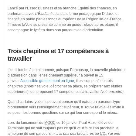
Lancé par l’Essec Business et sa branche Égalité des chances, en
partenariat avec
L’Étudiant
et la plateforme pédagogique Didask, et
financé en partie par les fonds européens de la Région Île-de-France,
#TrouveTaVoie se présente comme un guide : étape après étape, il
accompagne le lycéen dans son parcours de d’orientation.
Trois chapitres et 17 compétences à
travailler
L’outil tombe à point nommé, puisque Parcousup, la nouvelle plateforme
d’admission dans l’enseignement supérieur a ouvert le 15
janvier.
Accessible gratuitement en ligne,
il est composé de trois
chapitres (choisir sa voie, décrocher sa place, se préparer aux études
supérieures), qui proposent 17 compétences à travailler
(voir encadré).
Quand certains lycéens peuvent penser qu’il existe un parcours type
d’orientation vers l’enseignement supérieur, #TrouveTaVoie les invite à
se poser les bonnes questions sur ce qui leur correspond le mieux.
Lors du lancement du
MOOC
ce 16 janvier, Paul Haze, élève de
Terminale qui ne sait toujours pas ce qu’il veut faire l’an prochain, a
témoigné de son parcours : «
J’ai pris des brochures au
CDI
, j’ai pris