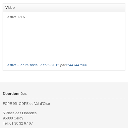
septembre pour dénoncer les classes surchargées, en cette rentrée 2016-
2017 : – toutes les classes de secondes entre 34 et 35 élèves ! – de
Video
nombreuses classes de première et […]
Festival P.I.A.F.
Festival-Forum social Piaf95- 2015
par
f1443441588
Coordonnées
FCPE 95- CDPE du Val d’Oise
5 Place des Linandes
95000 Cergy
Tél: 01 30 32 67 67