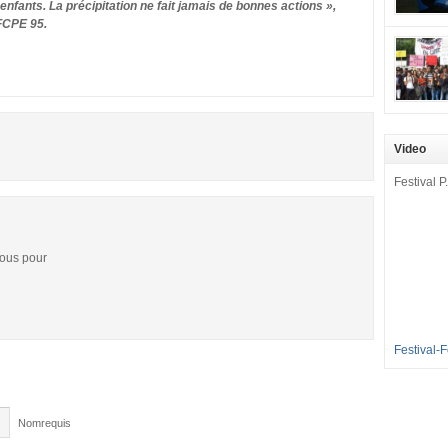
mobilisat
enfants. La précipitation ne fait jamais de bonnes actions »,
 FCPE 95.
cette pét
aux Longu
des condi
enfants à 
sommes en
en grève 
Video
dénoncer 
2016-2017
Festival P.
et 35 élè
[…]
vous pour
Festival-
Nomrequis