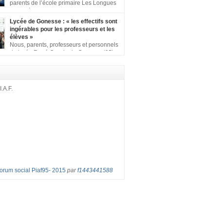
ion comprenant : 1 affiche appelant […]
parents de l’école primaire Les Longues
Rayes à Eragny-sur-Oise, nous signons
ition pour dire « NON à la fermeture de classe
Lycée de Gonesse : « les effectifs sont
es Rayes ». Non à la dégradation continue
ingérables pour les professeurs et les
tions d’accueil et d’apprentissage de nos
élèves »
l’école primaire. Chaque enfant a droit à […]
Nous, parents, professeurs et personnels
du lycée René Cassin de Gonesse (95),
 lutte depuis juin etl ‘ équipe pédagogique
depuis le vendredi 2 septembre pour
les classes surchargées, en cette rentrée
 : – toutes les classes de secondes entre 34
I.A.F.
ves ! – de nombreuses classes de première et
Forum social Piaf95- 2015
par
f1443441588