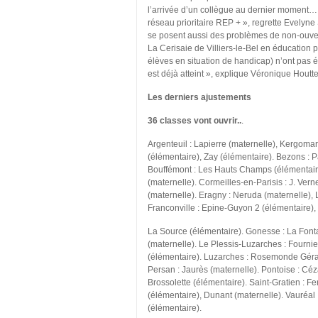
l’arrivée d’un collègue au dernier moment…
réseau prioritaire REP + », regrette Evelyn
se posent aussi des problèmes de non-ouvertu
La Cerisaie de Villiers-le-Bel en éducation pri
élèves en situation de handicap) n’ont pas ét
est déjà atteint », explique Véronique Hou
Les derniers ajustements
36 classes vont ouvrir..
.
Argenteuil : Lapierre (maternelle), Kergoma
(élémentaire), Zay (élémentaire). Bezons : P
Bouffémont : Les Hauts Champs (élémentaire)
(maternelle). Cormeilles-en-Parisis : J. Ver
(maternelle). Eragny : Neruda (maternelle), 
Franconville : Epine-Guyon 2 (élémentaire),
La Source (élémentaire). Gonesse : La Fontai
(maternelle). Le Plessis-Luzarches : Fournie
(élémentaire). Luzarches : Rosemonde Gérar
Persan : Jaurès (maternelle). Pontoise : Cé
Brossolette (élémentaire). Saint-Gratien : Fe
(élémentaire), Dunant (maternelle). Vauréal 
(élémentaire).