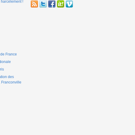
 harcèlement !
 de France
ionale
is
ation des
 Franconville