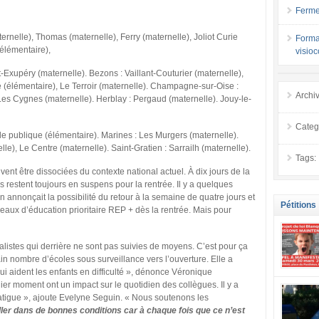
Ferme
ernelle), Thomas (maternelle), Ferry (maternelle), Joliot Curie
Forma
élémentaire),
visio
Exupéry (maternelle). Bezons : Vaillant-Couturier (maternelle),
é (élémentaire), Le Terroir (maternelle). Champagne-sur-Oise :
Archi
es Cygnes (maternelle). Herblay : Pergaud (maternelle). Jouy-le-
Categ
le publique (élémentaire). Marines : Les Murgers (maternelle).
e), Le Centre (maternelle). Saint-Gratien : Sarrailh (maternelle).
Tags:
t être dissociées du contexte national actuel. À dix jours de la
s restent toujours en suspens pour la rentrée. Il y a quelques
 annonçait la possibilité du retour à la semaine de quatre jours et
Pétitions
seaux d’éducation prioritaire REP + dès la rentrée. Mais pour
istes qui derrière ne sont pas suivies de moyens. C’est pour ça
tain nombre d’écoles sous surveillance vers l’ouverture. Elle a
ui aident les enfants en difficulté », dénonce Véronique
er moment ont un impact sur le quotidien des collègues. Il y a
se mobilis
confiance
atigue », ajoute Evelyne Seguin. « Nous soutenons les
localement
iller dans de bonnes conditions car à chaque fois que ce n’est