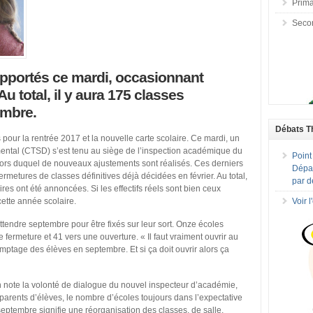
Prima
Seco
apportés ce mardi, occasionnant
u total, il y aura 175 classes
embre.
Débats T
our la rentrée 2017 et la nouvelle carte scolaire. Ce mardi, un
ntal (CTSD) s’est tenu au siège de l’inspection académique du
Point
lors duquel de nouveaux ajustements sont réalisés. Ces derniers
Dépar
rmetures de classes définitives déjà décidées en février. Au total,
par d
es ont été annoncées. Si les effectifs réels sont bien ceux
ette année scolaire.
Voir 
endre septembre pour être fixés sur leur sort. Onze écoles
 fermeture et 41 vers une ouverture. « Il faut vraiment ouvrir au
mptage des élèves en septembre. Et si ça doit ouvrir alors ça
on note la volonté de dialogue du nouvel inspecteur d’académie,
parents d’élèves, le nombre d’écoles toujours dans l’expectative
septembre signifie une réorganisation des classes, de salle,