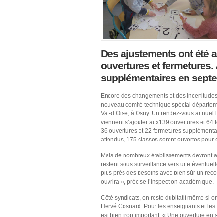
Des ajustements ont été 
ouvertures et fermetures. A
supplémentaires en sept
Encore des changements et des incertitudes p
nouveau comité technique spécial départeme
Val-d’Oise, à Osny. Un rendez-vous annuel 
viennent s’ajouter aux139 ouvertures et 64 fe
36 ouvertures et 22 fermetures supplémentair
attendus, 175 classes seront ouvertes pour c
Mais de nombreux établissements devront att
restent sous surveillance vers une éventuelle
plus près des besoins avec bien sûr un reco
ouvrira », précise l’inspection académique.
Côté syndicats, on reste dubitatif même si 
Hervé Cosnard. Pour les enseignants et les 
est bien trop important. « Une ouverture en 