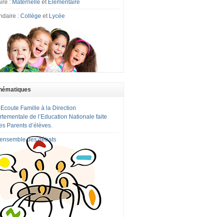
ire :
Maternelle
et
Elémentaire
ndaire :
Collège
et
Lycée
hématiques
 Ecoute Famille à la Direction
tementale de l’Education Nationale faite
es Parents d’élèves.
l'ensemble des débats