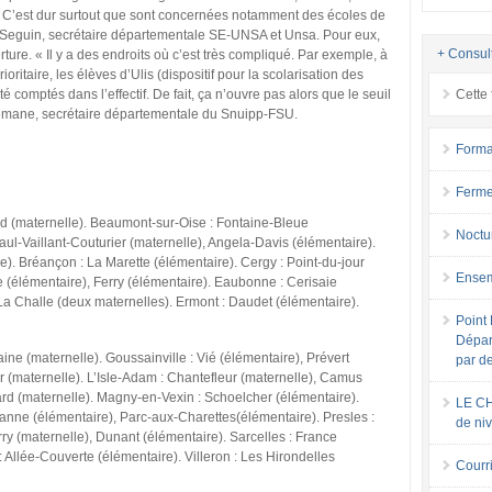
 C’est dur surtout que sont concernées notamment des écoles de
e Seguin, secrétaire départementale SE-UNSA et Unsa. Pour eux,
+ Consul
re. « Il y a des endroits où c’est très compliqué. Par exemple, à
oritaire, les élèves d’Ulis (dispositif pour la scolarisation des
é comptés dans l’effectif. De fait, ça n’ouvre pas alors que le seuil
Cette 
ttemane, secrétaire départementale du Snuipp-FSU.
Forma
Ferme
rd (maternelle). Beaumont-sur-Oise : Fontaine-Bleue
Noctu
aul-Vaillant-Couturier (maternelle), Angela-Davis (élémentaire).
. Bréançon : La Marette (élémentaire). Cergy : Point-du-jour
Ensem
ne (élémentaire), Ferry (élémentaire). Eaubonne : Cerisaie
La Challe (deux maternelles). Ermont : Daudet (élémentaire).
Point 
Dépar
ne (maternelle). Goussainville : Vié (élémentaire), Prévert
par d
r (maternelle). L’Isle-Adam : Chantefleur (maternelle), Camus
d (maternelle). Magny-en-Vexin : Schoelcher (élémentaire).
LE CH
zanne (élémentaire), Parc-aux-Charettes(élémentaire). Presles :
de ni
rry (maternelle), Dunant (élémentaire). Sarcelles : France
: Allée-Couverte (élémentaire). Villeron : Les Hirondelles
Courri