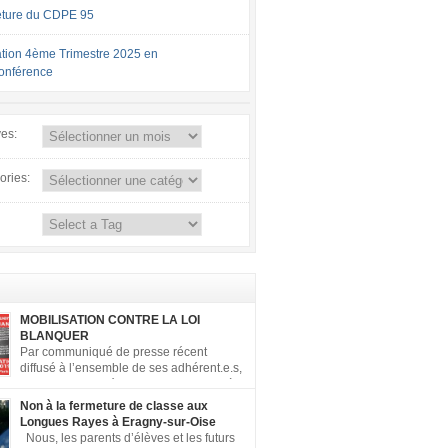
ture du CDPE 95
tion 4ème Trimestre 2025 en
conférence
ves:
ories:
MOBILISATION CONTRE LA LOI
BLANQUER
Par communiqué de presse récent
diffusé à l’ensemble de ses adhérent.e.s,
la FCPE a appelé ses conseils locaux à
er contre la loi Blanquer dite « Ecole de la
Non à la fermeture de classe aux
 ». Pour vous aider à organiser les actions
Longues Rayes à Eragny-sur-Oise
, la FCPE met à votre disposition ce kit de
Nous, les parents d’élèves et les futurs