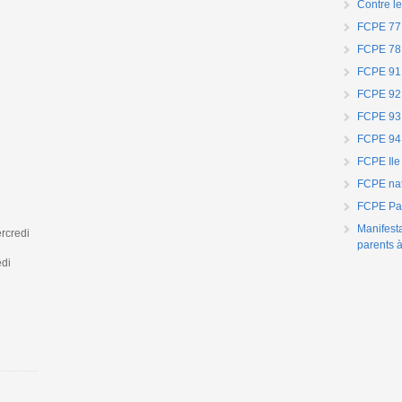
Contre le
FCPE 77
FCPE 78
FCPE 91
FCPE 92
FCPE 93
FCPE 94
FCPE Ile
FCPE nat
FCPE Par
Manifest
rcredi
parents à
edi