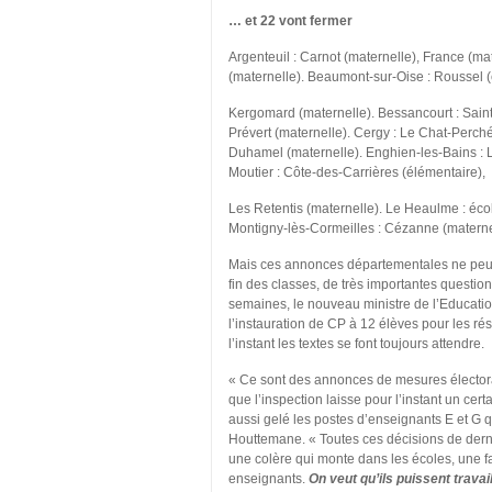
… et 22 vont fermer
Argenteuil : Carnot (maternelle), France (mat
(maternelle). Beaumont-sur-Oise : Roussel (
Kergomard (maternelle). Bessancourt : Saint-
Prévert (maternelle). Cergy : Le Chat-Perch
Duhamel (maternelle). Enghien-les-Bains : L
Moutier : Côte-des-Carrières (élémentaire),
Les Retentis (maternelle). Le Heaulme : éco
Montigny-lès-Cormeilles : Cézanne (maternell
Mais ces annonces départementales ne peuven
fin des classes, de très importantes question
semaines, le nouveau ministre de l’Education
l’instauration de CP à 12 élèves pour les ré
l’instant les textes se font toujours attendre.
« Ce sont des annonces de mesures électoral
que l’inspection laisse pour l’instant un cer
aussi gelé les postes d’enseignants E et G q
Houttemane. « Toutes ces décisions de derni
une colère qui monte dans les écoles, une f
enseignants.
On veut qu’ils puissent trava