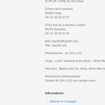
FCPE 95- CDPE du Val d’Oise
5 Place des Linandes
95000 Cergy
Tél: 01 30 32 67 67
47/51 Ave de la division Leclerc
95200 Sarcelles
Tél: 01 30 32 67 67
Mail: fcpe95@fcpe95.com
Site : fcpe95.com
Permanences : de 10h à 17h
Cergy : Lundi, Vendredi et les 2ème – 4ème Me
Sarcelles : Mardi et les 1er, 3ème, 5ème Mercr
Permanence Administrateur :
Samedi de 10h à 12h (sur rendez-vous)
Informations
Adhérer et s’engager