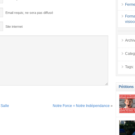
Ferme
Email requis; ne sera pas diffusé
Forma
visio
Site internet
Archi
Categ
Tags:
Pétitions
 Salle
Notre Force = Notre Indépendance
»
se mobilis
confiance
localement