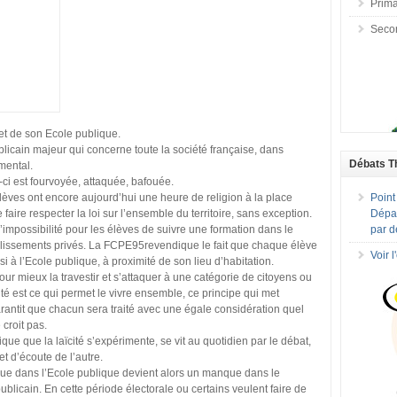
Prima
Seco
et de son Ecole publique.
blicain majeur qui concerne toute la société française, dans
Débats T
mental.
-ci est fourvoyée, attaquée, bafouée.
lèves ont encore aujourd’hui une heure de religion à la place
Point
 faire respecter la loi sur l’ensemble du territoire, sans exception.
Dépar
’impossibilité pour les élèves de suivre une formation dans le
par d
tablissements privés. La FCPE95revendique le fait que chaque élève
Voir 
si à l’Ecole publique, à proximité de son lieu d’habitation.
ur mieux la travestir et s’attaquer à une catégorie de citoyens ou
té est ce qui permet le vivre ensemble, ce principe qui met
arantit que chacun sera traité avec une égale considération quel
 croit pas.
ique que la laïcité s’expérimente, se vit au quotidien par le débat,
et d’écoute de l’autre.
ue dans l’Ecole publique devient alors un manque dans le
cain. En cette période électorale ou certains veulent faire de