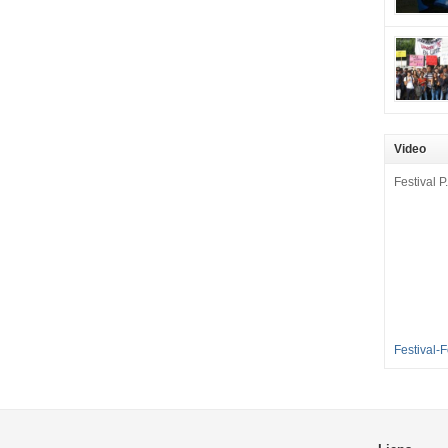
mobilisat
cette pét
aux Longu
des condi
enfants à 
sommes en
en grève 
Video
dénoncer 
2016-2017
Festival P.
et 35 élè
[…]
Festival-