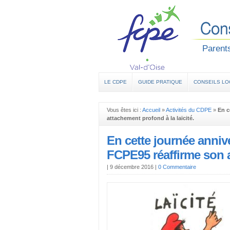
Parents
LE CDPE
GUIDE PRATIQUE
CONSEILS L
Vous êtes ici :
Accueil
»
Activités du CDPE
»
En c
attachement profond à la laïcité.
En cette journée anniver
FCPE95 réaffirme son a
|
9 décembre 2016
|
0 Commentaire