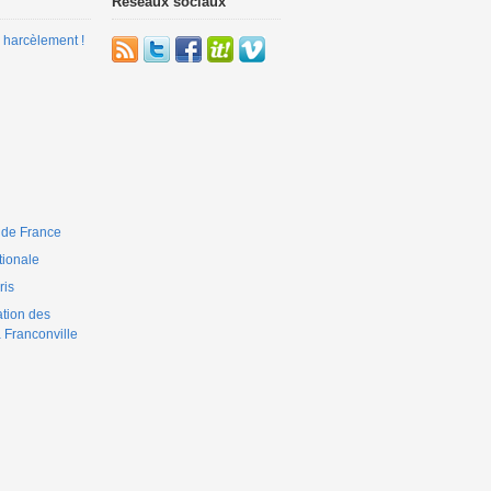
Réseaux sociaux
 harcèlement !
 de France
ionale
is
ation des
 Franconville