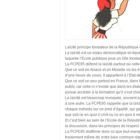
Laïcité principe fondateur de la République 
La laïcité est un enjeu démocratique et répu
laquelle l’Ecole publique joue un rôle fonda
La FCPE95 défend la laïcité partout où celle
Que ce soit en Alsace et en Moselle où les é
d’une heure de cours. Il appartient à l’Etat de
Que ce soit un peu partout en France, dans l
public car celle-ci n’existe que dans les é
puisse accéder à la formation qu’il s’est choi
La laïcité est beaucoup invoquée, souvent po
à une autre. La FCPE95 rappelle que la laïci
chaque individu sur un pied d’égalité, qui g
que soit ce en quoi il croit ou ce en quoi il ne
Et c’est bien au sein de l’Ecole de la Républ
la discussion, dans les principes de respect 
La FCPE95 réaffirme donc ici que tout manq
fondement même de notre bien commun républi