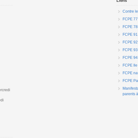
Liens
Contre le
FCPE 77
FCPE 78
FCPE 91
FCPE 92
FCPE 93
FCPE 94
FCPE Ile
FCPE nat
FCPE Par
Manifest
rcredi
parents à
edi