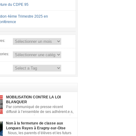
ture du CDPE 95
tion 4ème Trimestre 2025 en
conférence
ves:
ories:
MOBILISATION CONTRE LA LOI
BLANQUER
Par communiqué de presse récent
diffusé à l’ensemble de ses adhérent.e.s,
la FCPE a appelé ses conseils locaux à
er contre la loi Blanquer dite « Ecole de la
Non à la fermeture de classe aux
 ». Pour vous aider à organiser les actions
Longues Rayes à Eragny-sur-Oise
, la FCPE met à votre disposition ce kit de
Nous, les parents d’élèves et les futurs