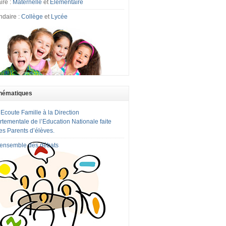
ire :
Maternelle
et
Elémentaire
ndaire :
Collège
et
Lycée
hématiques
 Ecoute Famille à la Direction
tementale de l’Education Nationale faite
es Parents d’élèves.
l'ensemble des débats