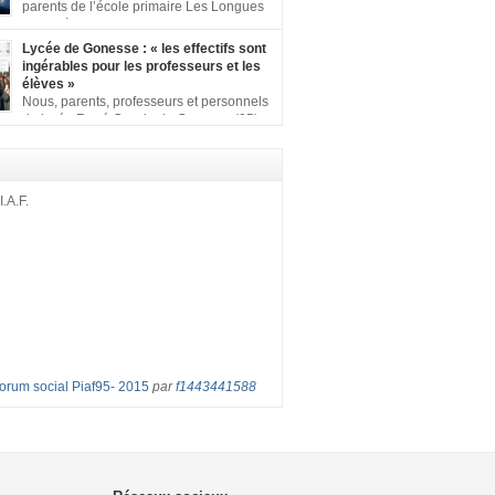
ion comprenant : 1 affiche appelant […]
parents de l’école primaire Les Longues
Rayes à Eragny-sur-Oise, nous signons
ition pour dire « NON à la fermeture de classe
Lycée de Gonesse : « les effectifs sont
es Rayes ». Non à la dégradation continue
ingérables pour les professeurs et les
tions d’accueil et d’apprentissage de nos
élèves »
l’école primaire. Chaque enfant a droit à […]
Nous, parents, professeurs et personnels
du lycée René Cassin de Gonesse (95),
 lutte depuis juin etl ‘ équipe pédagogique
depuis le vendredi 2 septembre pour
les classes surchargées, en cette rentrée
 : – toutes les classes de secondes entre 34
I.A.F.
ves ! – de nombreuses classes de première et
Forum social Piaf95- 2015
par
f1443441588