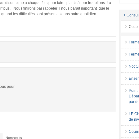
urs disons que à chaque fois pour faire plaisir à leur troublions. La
 tous. Nous finirons par rappeler Il nous parait important que le
 quand les difficultés sont présentes dans notre quotidien.
+ Consul
Cette 
Forma
Ferme
Noctu
Ensem
vous pour
Point 
Dépar
par d
LE CH
de ni
Courri
Nomrequis