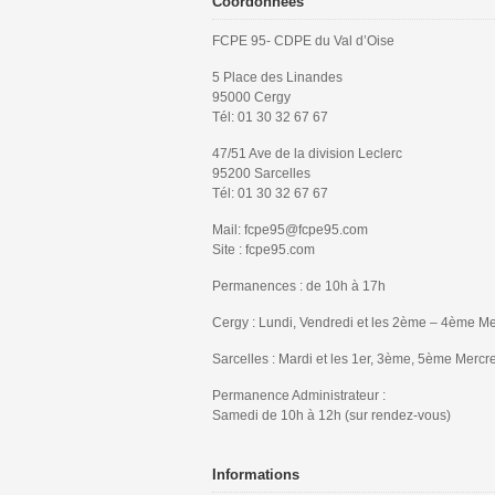
Coordonnées
FCPE 95- CDPE du Val d’Oise
5 Place des Linandes
95000 Cergy
Tél: 01 30 32 67 67
47/51 Ave de la division Leclerc
95200 Sarcelles
Tél: 01 30 32 67 67
Mail: fcpe95@fcpe95.com
Site : fcpe95.com
Permanences : de 10h à 17h
Cergy : Lundi, Vendredi et les 2ème – 4ème Me
Sarcelles : Mardi et les 1er, 3ème, 5ème Mercr
Permanence Administrateur :
Samedi de 10h à 12h (sur rendez-vous)
Informations