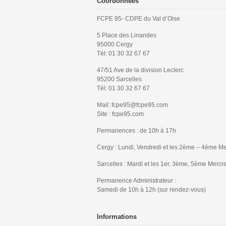
Coordonnées
FCPE 95- CDPE du Val d’Oise
5 Place des Linandes
95000 Cergy
Tél: 01 30 32 67 67
47/51 Ave de la division Leclerc
95200 Sarcelles
Tél: 01 30 32 67 67
Mail: fcpe95@fcpe95.com
Site : fcpe95.com
Permanences : de 10h à 17h
Cergy : Lundi, Vendredi et les 2ème – 4ème Me
Sarcelles : Mardi et les 1er, 3ème, 5ème Mercr
Permanence Administrateur :
Samedi de 10h à 12h (sur rendez-vous)
Informations