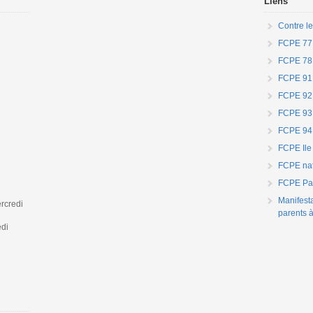
Liens
Contre le
FCPE 77
FCPE 78
FCPE 91
FCPE 92
FCPE 93
FCPE 94
FCPE Ile
FCPE nat
FCPE Par
Manifest
rcredi
parents à
edi