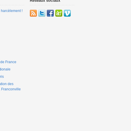
Réseaux sociaux
 harcèlement !
 de France
ionale
is
ation des
 Franconville