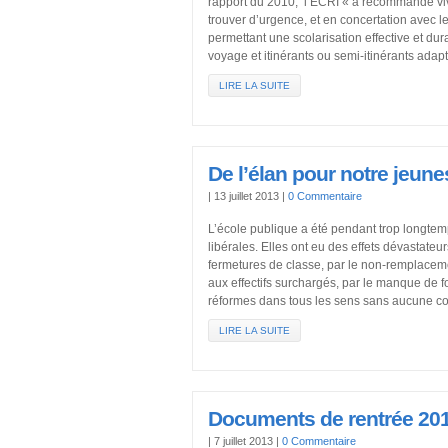
rapport du 2010, l’ECRI « à recommandé viv
trouver d’urgence, et en concertation avec 
permettant une scolarisation effective et du
voyage et itinérants ou semi-itinérants adap
LIRE LA SUITE
De l’élan pour notre jeun
|
13 juillet 2013
|
0 Commentaire
L’école publique a été pendant trop longtemp
libérales. Elles ont eu des effets dévastateur
fermetures de classe, par le non-remplacem
aux effectifs surchargés, par le manque de 
réformes dans tous les sens sans aucune co
LIRE LA SUITE
Documents de rentrée 20
|
7 juillet 2013
|
0 Commentaire