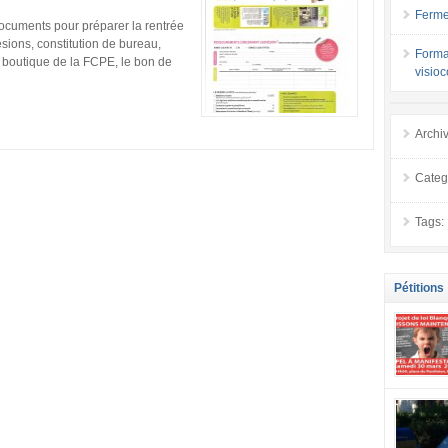
Ferme
documents pour préparer la rentrée
ésions, constitution de bureau,
Forma
la boutique de la FCPE, le bon de
visio
Archi
Categ
Tags:
Pétitions
se mobilis
confiance
localement