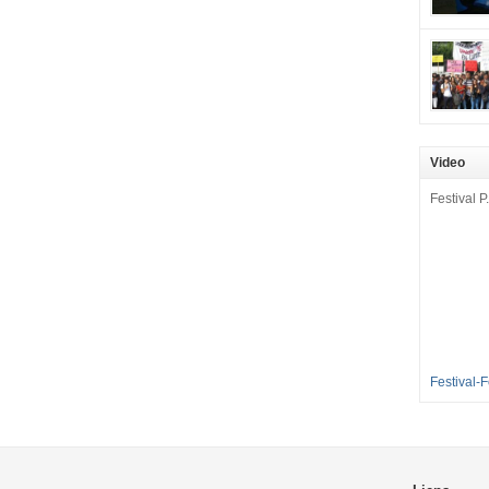
mobilisat
cette pét
aux Longu
des condi
enfants à 
sommes en
en grève 
Video
dénoncer 
2016-2017
Festival P.
et 35 élè
[…]
Festival-