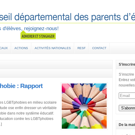
 d'élèves, rejoignez-nous!
OCAUX
ACTIONS
ACTIVITÉS NATIONALES
RESF
CONTACT
S’inscrir
S’inscrire
Entrez vot
hobie : Rapport
nouvelles
es LGBTphobies en milieu scolaire
tude ose enfin dresser un véritable
obie dans notre système éducatif.
éducation contre les LGBTphobies
…]
De la mat