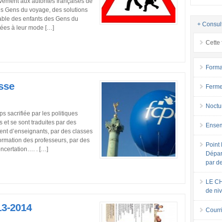
ement aux autorités françaises de
les Gens du voyage, des solutions
rable des enfants des Gens du
+ Consul
tées à leur mode […]
Cette 
Forma
esse
Ferme
Noctu
s sacrifiée par les politiques
s et se sont traduites par des
Ensem
ent d’enseignants, par des classes
formation des professeurs, par des
Point 
ncertation…. . […]
Dépar
par d
LE CH
de ni
13-2014
Courri