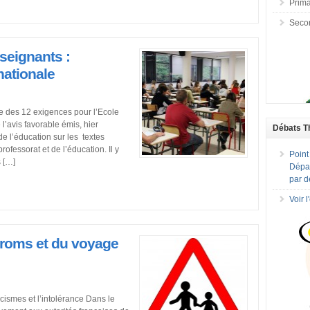
Prima
Seco
seignants :
ationale
ne des 12 exigences pour l’Ecole
 l’avis favorable émis, hier
Débats T
de l’éducation sur les textes
ofessorat et de l’éducation. Il y
Point
s […]
Dépar
par d
Voir 
 roms et du voyage
ismes et l’intolérance Dans le