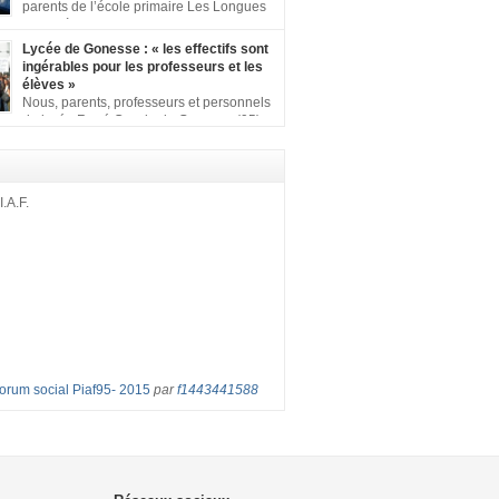
ion comprenant : 1 affiche appelant […]
parents de l’école primaire Les Longues
Rayes à Eragny-sur-Oise, nous signons
ition pour dire « NON à la fermeture de classe
Lycée de Gonesse : « les effectifs sont
es Rayes ». Non à la dégradation continue
ingérables pour les professeurs et les
tions d’accueil et d’apprentissage de nos
élèves »
l’école primaire. Chaque enfant a droit à […]
Nous, parents, professeurs et personnels
du lycée René Cassin de Gonesse (95),
 lutte depuis juin etl ‘ équipe pédagogique
depuis le vendredi 2 septembre pour
les classes surchargées, en cette rentrée
 : – toutes les classes de secondes entre 34
I.A.F.
ves ! – de nombreuses classes de première et
Forum social Piaf95- 2015
par
f1443441588