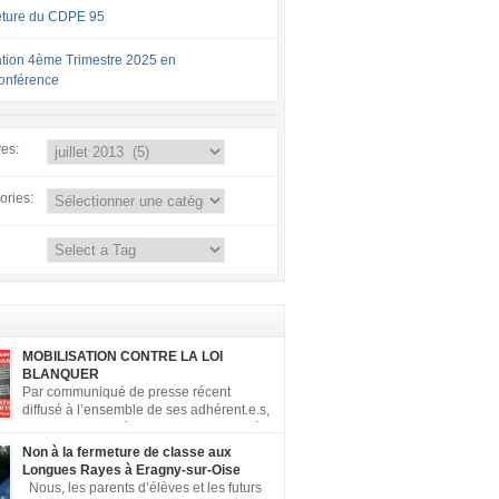
ture du CDPE 95
tion 4ème Trimestre 2025 en
conférence
ves:
ories:
MOBILISATION CONTRE LA LOI
BLANQUER
Par communiqué de presse récent
diffusé à l’ensemble de ses adhérent.e.s,
la FCPE a appelé ses conseils locaux à
er contre la loi Blanquer dite « Ecole de la
Non à la fermeture de classe aux
 ». Pour vous aider à organiser les actions
Longues Rayes à Eragny-sur-Oise
, la FCPE met à votre disposition ce kit de
Nous, les parents d’élèves et les futurs