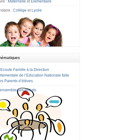
ire :
Maternelle
et
Elémentaire
ndaire :
Collège
et
Lycée
hématiques
 Ecoute Famille à la Direction
tementale de l’Education Nationale faite
es Parents d’élèves.
l'ensemble des débats