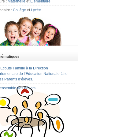
ire :
Maternelle
et
Elémentaire
ndaire :
Collège
et
Lycée
hématiques
 Ecoute Famille à la Direction
tementale de l’Education Nationale faite
es Parents d’élèves.
l'ensemble des débats