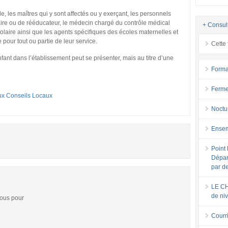
e, les maîtres qui y sont affectés ou y exerçant, les personnels
ire ou de rééducateur, le médecin chargé du contrôle médical
+ Consul
 scolaire ainsi que les agents spécifiques des écoles maternelles et
 pour tout ou partie de leur service.
Cette 
fant dans l’établissement peut se présenter, mais au titre d’une
Forma
Ferme
ux Conseils Locaux
Noctu
Ensem
Point 
Dépar
par d
LE CH
de ni
vous pour
Courri