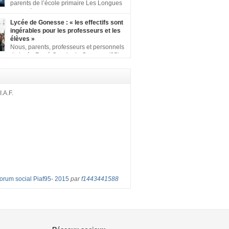
ion comprenant : 1 affiche appelant […]
parents de l’école primaire Les Longues
Rayes à Eragny-sur-Oise, nous signons
ition pour dire « NON à la fermeture de classe
Lycée de Gonesse : « les effectifs sont
es Rayes ». Non à la dégradation continue
ingérables pour les professeurs et les
tions d’accueil et d’apprentissage de nos
élèves »
l’école primaire. Chaque enfant a droit à […]
Nous, parents, professeurs et personnels
du lycée René Cassin de Gonesse (95),
 lutte depuis juin etl ‘ équipe pédagogique
depuis le vendredi 2 septembre pour
les classes surchargées, en cette rentrée
 : – toutes les classes de secondes entre 34
I.A.F.
ves ! – de nombreuses classes de première et
Forum social Piaf95- 2015
par
f1443441588