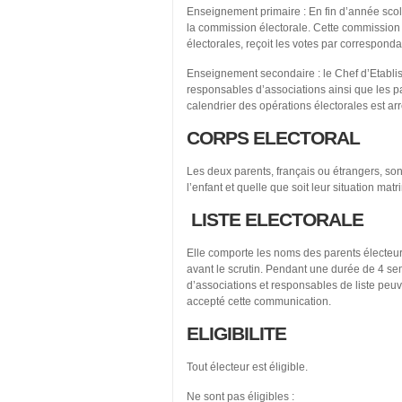
Enseignement primaire : En fin d’année scol
la commission électorale. Cette commission ar
électorales, reçoit les votes par correspond
Enseignement secondaire : le Chef d’Etabliss
responsables d’associations ainsi que les pa
calendrier des opérations électorales est arr
CORPS ELECTORAL
Les deux parents, français ou étrangers, sont 
l’enfant et quelle que soit leur situation mat
LISTE ELECTORALE
Elle comporte les noms des parents électeurs
avant le scrutin. Pendant une durée de 4 se
d’associations et responsables de liste pe
accepté cette communication.
ELIGIBILITE
Tout électeur est éligible.
Ne sont pas éligibles :