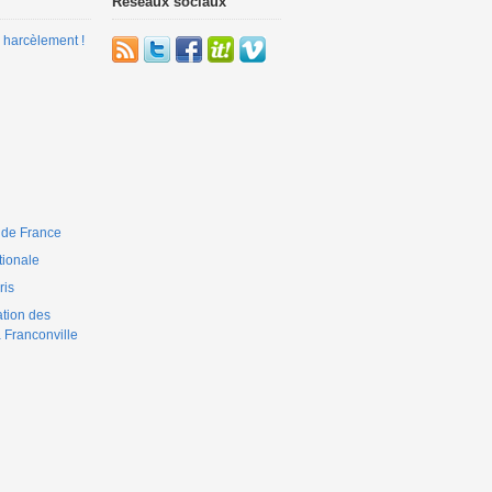
Réseaux sociaux
 harcèlement !
 de France
ionale
is
ation des
 Franconville