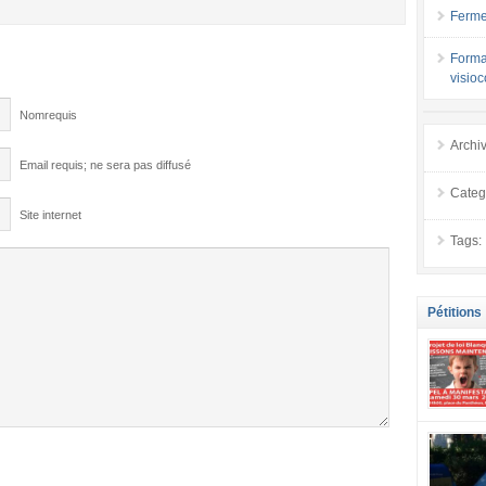
Ferme
Forma
visio
Nomrequis
Archi
Email requis; ne sera pas diffusé
Categ
Site internet
Tags:
Pétitions
se mobilis
confiance
localement