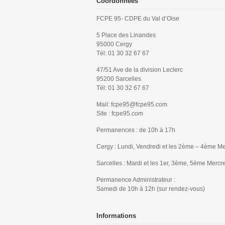
Coordonnées
FCPE 95- CDPE du Val d’Oise
5 Place des Linandes
95000 Cergy
Tél: 01 30 32 67 67
47/51 Ave de la division Leclerc
95200 Sarcelles
Tél: 01 30 32 67 67
Mail: fcpe95@fcpe95.com
Site : fcpe95.com
Permanences : de 10h à 17h
Cergy : Lundi, Vendredi et les 2ème – 4ème Me
Sarcelles : Mardi et les 1er, 3ème, 5ème Mercr
Permanence Administrateur :
Samedi de 10h à 12h (sur rendez-vous)
Informations