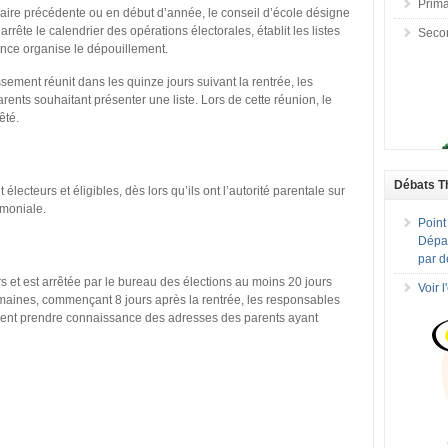
Prima
aire précédente ou en début d’année, le conseil d’école désigne
rête le calendrier des opérations électorales, établit les listes
Seco
ance organise le dépouillement.
ement réunit dans les quinze jours suivant la rentrée, les
rents souhaitant présenter une liste. Lors de cette réunion, le
êté.
Débats T
électeurs et éligibles, dès lors qu’ils ont l’autorité parentale sur
rimoniale.
Point
Dépar
par d
 et est arrêtée par le bureau des élections au moins 20 jours
Voir 
maines, commençant 8 jours après la rentrée, les responsables
uvent prendre connaissance des adresses des parents ayant