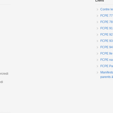
Liens
Contre le
FCPE 77
FCPE 78
FCPE 91
FCPE 92
FCPE 93
FCPE 94
FCPE Ile
FCPE nat
FCPE Par
Manifest
rcredi
parents à
edi