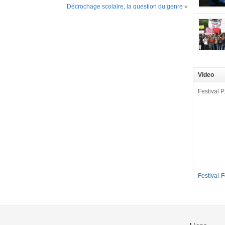
mobilisat
Décrochage scolaire, la question du genre
»
cette pét
aux Longu
des condi
enfants à 
sommes en
en grève 
Video
dénoncer 
2016-2017
Festival P.
et 35 élè
[…]
Festival-