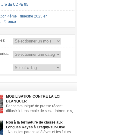
ture du CDPE 95
tion 4ème Trimestre 2025 en
conférence
ves:
ories:
MOBILISATION CONTRE LA LOI
BLANQUER
Par communiqué de presse récent
diffusé à l’ensemble de ses adhérent.e.s,
la FCPE a appelé ses conseils locaux à
er contre la loi Blanquer dite « Ecole de la
Non à la fermeture de classe aux
 ». Pour vous aider à organiser les actions
Longues Rayes à Eragny-sur-Oise
, la FCPE met à votre disposition ce kit de
Nous, les parents d’élèves et les futurs