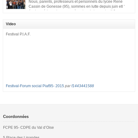
Nous, parents, professeurs et personnels du lycée René
Cassin de Gonesse (95), sommes en lutte depuis juin etl ‘
équipe pédagogique en grève depuis le vendredi 2
septembre pour dénoncer les classes surchargées, en cette rentrée 2016-
2017 : – toutes les classes de secondes entre 34 et 35 élèves ! – de
Video
nombreuses classes de première et […]
Festival P.I.A.F.
Festival-Forum social Piaf95- 2015
par
f1443441588
Coordonnées
FCPE 95- CDPE du Val d’Oise
5 Place des Linandes