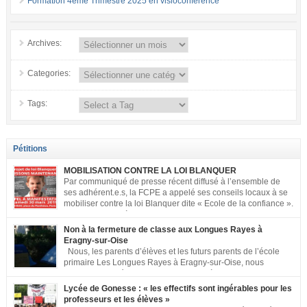
Formation 4ème Trimestre 2025 en visioconférence
Archives:
Categories:
Tags:
Pétitions
MOBILISATION CONTRE LA LOI BLANQUER
Par communiqué de presse récent diffusé à l’ensemble de
ses adhérent.e.s, la FCPE a appelé ses conseils locaux à se
mobiliser contre la loi Blanquer dite « Ecole de la confiance ».
Pour vous aider à organiser les actions localement, la FCPE
met à votre disposition ce kit de mobilisation comprenant : 1 affiche
Non à la fermeture de classe aux Longues Rayes à
appelant […]
Eragny-sur-Oise
Nous, les parents d’élèves et les futurs parents de l’école
primaire Les Longues Rayes à Eragny-sur-Oise, nous
signons cette pétition pour dire « NON à la fermeture de
classe aux Longues Rayes ». Non à la dégradation continue des conditions
Lycée de Gonesse : « les effectifs sont ingérables pour les
d’accueil et d’apprentissage de nos enfants à l’école primaire. Chaque
professeurs et les élèves »
enfant a droit à […]