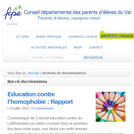
Parents d'élèves, rejoignez-nous!
LE CDPE
GUIDE PRATIQUE
CONSEILS LOCAUX
ACTIONS
ACTIVITÉS NATIONALES
RESF
CONTACT
Vous êtes ici :
Accueil
»
Archives de discriminations
Mot-clé discriminations
Education contre
l’homophobie : Rapport
|
23 juillet 2013
|
0 Commentaire
Communiqué du Collectif éducation contre les
LGBTphobies en milieu scolaire Pour la première
fois dans notre pays, une étude ose enfin dresser