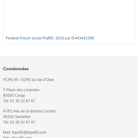
Festival-Forum social Piaf95- 2015
par
f1443441588
Coordonnées
FCPE 95- CDPE du Val d’Oise
5 Place des Linandes
95000 Cergy
Tél: 01 30 32 67 67
47/51 Ave de la division Leclerc
95200 Sarcelles
Tél: 01 30 32 67 67
Mail: fcpe95@fcpe95.com
Site : fcpe95.com