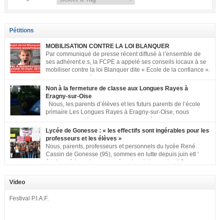
Pétitions
MOBILISATION CONTRE LA LOI BLANQUER
Par communiqué de presse récent diffusé à l’ensemble de
ses adhérent.e.s, la FCPE a appelé ses conseils locaux à se
mobiliser contre la loi Blanquer dite « Ecole de la confiance ».
Pour vous aider à organiser les actions localement, la FCPE
met à votre disposition ce kit de mobilisation comprenant : 1 affiche
Non à la fermeture de classe aux Longues Rayes à
appelant […]
Eragny-sur-Oise
Nous, les parents d’élèves et les futurs parents de l’école
primaire Les Longues Rayes à Eragny-sur-Oise, nous
signons cette pétition pour dire « NON à la fermeture de
classe aux Longues Rayes ». Non à la dégradation continue des conditions
Lycée de Gonesse : « les effectifs sont ingérables pour les
d’accueil et d’apprentissage de nos enfants à l’école primaire. Chaque
professeurs et les élèves »
enfant a droit à […]
Nous, parents, professeurs et personnels du lycée René
Cassin de Gonesse (95), sommes en lutte depuis juin etl ‘
équipe pédagogique en grève depuis le vendredi 2
septembre pour dénoncer les classes surchargées, en cette rentrée 2016-
2017 : – toutes les classes de secondes entre 34 et 35 élèves ! – de
Video
nombreuses classes de première et […]
Festival P.I.A.F.