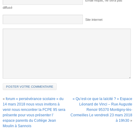
Email requis; ne sera pas
diffusé
Site internet
«
forum « persévérance scolaire » du
« Qu’est-ce que la laïcité ? » Espace
14 mars 2018 nous vous invitons à
Léonard de Vinci – Rue Auguste
venir nous rencontrer la FCPE 95 sera
Renoir 95370 Montigny-lès-
présente pour vous présenter l’
Cormeilles Le vendredi 23 mars 2018
espace parents du Collége Jean
à 19h30
»
Moulin à Sannois