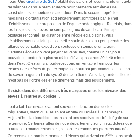
l’eau. Une
circulaire de 2017
établit des paliers et recommande un quota
de séances dans le premier degré pour permettre aux élèves de
construire les compétences attendues. Dans le second degré, les
modalités d’organisation et d’encadrement sont fixées par le chef
d’établissement sur proposition de l’équipe pédagogique. Toutefois, dans
les faits, tous les élèves ne sont pas égaux devant l’eau. Principal
obstacle rencontré : la distance entre l’école et la piscine. Plus
l’établissement est loin, plus la petite sortie dans l’eau peut prendre des
allures de véritable expédition, coûteuse en temps et en argent.
Certaines écoles doivent payer des véhicules, comme un car, pour
pouvoir se rendre à la piscine où les élèves passeront 30 à 40 minutes
dans l’eau. C’est un vrai budget et donc un véritable frein pour les
écoles ! Ces élèves-là, par exemple, ne pourront pas valider l’attestation
du savoir-nager en fin du cycle3 donc en 6éme. Ainsi, la grande difficulté
n’est pas de l’ordre des enseignements mais des équipements.
Il existe donc des différences très marquées entre les niveaux des
élèves à l’entrée au collège…
Tout à fait. Les niveaux varient souvent en fonction des écoles
fréquentées, selon qu’elles soient en ville ou isolées à la campagne.
Aujourd’hui, la répartition des installations sportives est très inégale sur
le territoire. Certaines villes de notre département sont mieux dotées que
d’autres. Et malheureusement, ce sont les enfants les premiers touchés.
ème
On recense un nombre important d’élèves qui arrivent en 6
sans avoir