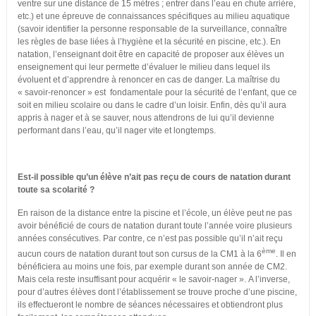
ventre sur une distance de 15 mètres ; entrer dans l’eau en chute arrière,
etc.) et une épreuve de connaissances spécifiques au milieu aquatique
(savoir identifier la personne responsable de la surveillance, connaître
les règles de base liées à l’hygiène et la sécurité en piscine, etc.). En
natation, l’enseignant doit être en capacité de proposer aux élèves un
enseignement qui leur permette d’évaluer le milieu dans lequel ils
évoluent et d’apprendre à renoncer en cas de danger. La maîtrise du
« savoir-renoncer » est fondamentale pour la sécurité de l’enfant, que ce
soit en milieu scolaire ou dans le cadre d’un loisir. Enfin, dès qu’il aura
appris à nager et à se sauver, nous attendrons de lui qu’il devienne
performant dans l’eau, qu’il nager vite et longtemps.
Est-il possible qu’un élève n’ait pas reçu de cours de natation durant
toute sa scolarité ?
En raison de la distance entre la piscine et l’école, un élève peut ne pas
avoir bénéficié de cours de natation durant toute l’année voire plusieurs
années consécutives. Par contre, ce n’est pas possible qu’il n’ait reçu
ème
aucun cours de natation durant tout son cursus de la CM1 à la 6
. Il en
bénéficiera au moins une fois, par exemple durant son année de CM2.
Mais cela reste insuffisant pour acquérir « le savoir-nager ». A l’inverse,
pour d’autres élèves dont l’établissement se trouve proche d’une piscine,
ils effectueront le nombre de séances nécessaires et obtiendront plus