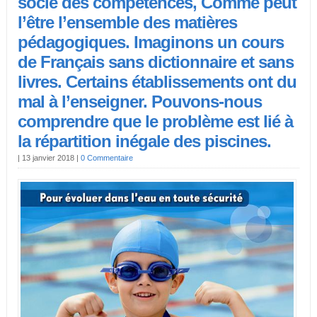
socle des compétences, Comme peut
l’être l’ensemble des matières
pédagogiques. Imaginons un cours
de Français sans dictionnaire et sans
livres. Certains établissements ont du
mal à l’enseigner. Pouvons-nous
comprendre que le problème est lié à
la répartition inégale des piscines.
|
13 janvier 2018
|
0 Commentaire