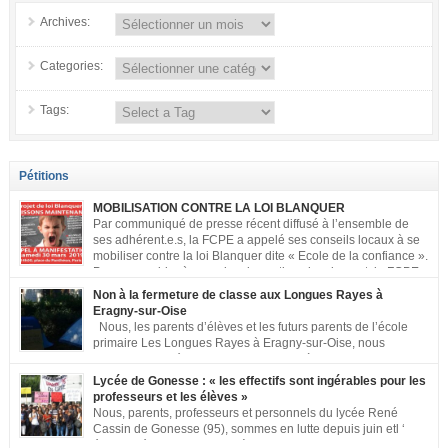
Archives:
Categories:
Tags:
Pétitions
MOBILISATION CONTRE LA LOI BLANQUER
Par communiqué de presse récent diffusé à l’ensemble de
ses adhérent.e.s, la FCPE a appelé ses conseils locaux à se
mobiliser contre la loi Blanquer dite « Ecole de la confiance ».
Pour vous aider à organiser les actions localement, la FCPE
met à votre disposition ce kit de mobilisation comprenant : 1 affiche
Non à la fermeture de classe aux Longues Rayes à
appelant […]
Eragny-sur-Oise
Nous, les parents d’élèves et les futurs parents de l’école
primaire Les Longues Rayes à Eragny-sur-Oise, nous
signons cette pétition pour dire « NON à la fermeture de
classe aux Longues Rayes ». Non à la dégradation continue des conditions
Lycée de Gonesse : « les effectifs sont ingérables pour les
d’accueil et d’apprentissage de nos enfants à l’école primaire. Chaque
professeurs et les élèves »
enfant a droit à […]
Nous, parents, professeurs et personnels du lycée René
Cassin de Gonesse (95), sommes en lutte depuis juin etl ‘
équipe pédagogique en grève depuis le vendredi 2