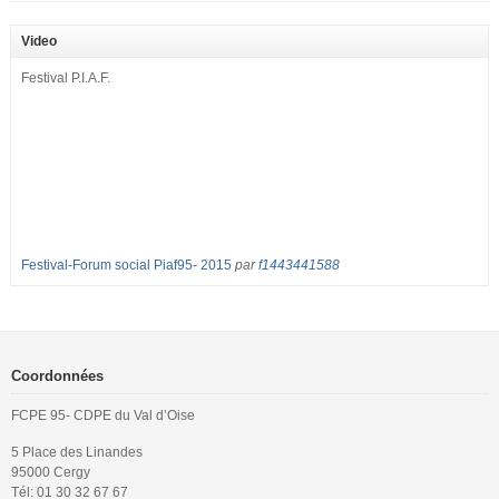
septembre pour dénoncer les classes surchargées, en cette rentrée 2016-
2017 : – toutes les classes de secondes entre 34 et 35 élèves ! – de
Video
nombreuses classes de première et […]
Festival P.I.A.F.
Festival-Forum social Piaf95- 2015
par
f1443441588
Coordonnées
FCPE 95- CDPE du Val d’Oise
5 Place des Linandes
95000 Cergy
Tél: 01 30 32 67 67