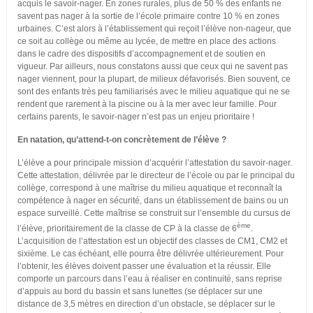
acquis le savoir-nager. En zones rurales, plus de 50 % des enfants ne
savent pas nager à la sortie de l’école primaire contre 10 % en zones
urbaines. C’est alors à l’établissement qui reçoit l’élève non-nageur, que
ce soit au collège ou même au lycée, de mettre en place des actions
dans le cadre des dispositifs d’accompagnement et de soutien en
vigueur. Par ailleurs, nous constatons aussi que ceux qui ne savent pas
nager viennent, pour la plupart, de milieux défavorisés. Bien souvent, ce
sont des enfants très peu familiarisés avec le milieu aquatique qui ne se
rendent que rarement à la piscine ou à la mer avec leur famille. Pour
certains parents, le savoir-nager n’est pas un enjeu prioritaire !
En natation, qu’attend-t-on concrètement de l’élève ?
L’élève a pour principale mission d’acquérir l’attestation du savoir-nager.
Cette attestation, délivrée par le directeur de l’école ou par le principal du
collège, correspond à une maîtrise du milieu aquatique et reconnaît la
compétence à nager en sécurité, dans un établissement de bains ou un
espace surveillé. Cette maîtrise se construit sur l’ensemble du cursus de
ème
l’élève, prioritairement de la classe de CP à la classe de 6
.
L’acquisition de l’attestation est un objectif des classes de CM1, CM2 et
sixième. Le cas échéant, elle pourra être délivrée ultérieurement. Pour
l’obtenir, les élèves doivent passer une évaluation et la réussir. Elle
comporte un parcours dans l’eau à réaliser en continuité, sans reprise
d’appuis au bord du bassin et sans lunettes (se déplacer sur une
distance de 3,5 mètres en direction d’un obstacle, se déplacer sur le