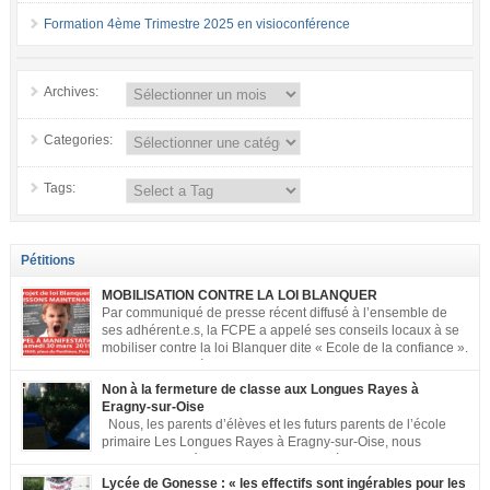
Formation 4ème Trimestre 2025 en visioconférence
Archives:
Categories:
Tags:
Pétitions
MOBILISATION CONTRE LA LOI BLANQUER
Par communiqué de presse récent diffusé à l’ensemble de
ses adhérent.e.s, la FCPE a appelé ses conseils locaux à se
mobiliser contre la loi Blanquer dite « Ecole de la confiance ».
Pour vous aider à organiser les actions localement, la FCPE
met à votre disposition ce kit de mobilisation comprenant : 1 affiche
Non à la fermeture de classe aux Longues Rayes à
appelant […]
Eragny-sur-Oise
Nous, les parents d’élèves et les futurs parents de l’école
primaire Les Longues Rayes à Eragny-sur-Oise, nous
signons cette pétition pour dire « NON à la fermeture de
classe aux Longues Rayes ». Non à la dégradation continue des conditions
Lycée de Gonesse : « les effectifs sont ingérables pour les