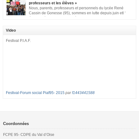
d’accueil et d’apprentissage de nos enfants à l’école primaire. Chaque
professeurs et les élèves »
enfant a droit à […]
Nous, parents, professeurs et personnels du lycée René
Cassin de Gonesse (95), sommes en lutte depuis juin etl ‘
équipe pédagogique en grève depuis le vendredi 2
septembre pour dénoncer les classes surchargées, en cette rentrée 2016-
2017 : – toutes les classes de secondes entre 34 et 35 élèves ! – de
Video
nombreuses classes de première et […]
Festival P.I.A.F.
Festival-Forum social Piaf95- 2015
par
f1443441588
Coordonnées
FCPE 95- CDPE du Val d’Oise