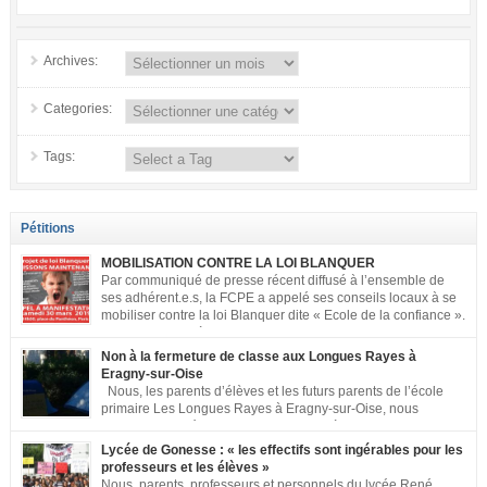
Archives:
Categories:
Tags:
Pétitions
MOBILISATION CONTRE LA LOI BLANQUER
Par communiqué de presse récent diffusé à l’ensemble de
ses adhérent.e.s, la FCPE a appelé ses conseils locaux à se
mobiliser contre la loi Blanquer dite « Ecole de la confiance ».
Pour vous aider à organiser les actions localement, la FCPE
met à votre disposition ce kit de mobilisation comprenant : 1 affiche
Non à la fermeture de classe aux Longues Rayes à
appelant […]
Eragny-sur-Oise
Nous, les parents d’élèves et les futurs parents de l’école
primaire Les Longues Rayes à Eragny-sur-Oise, nous
signons cette pétition pour dire « NON à la fermeture de
classe aux Longues Rayes ». Non à la dégradation continue des conditions
Lycée de Gonesse : « les effectifs sont ingérables pour les
d’accueil et d’apprentissage de nos enfants à l’école primaire. Chaque
professeurs et les élèves »
enfant a droit à […]
Nous, parents, professeurs et personnels du lycée René