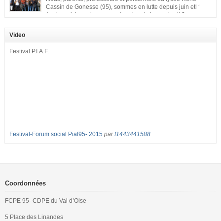
Cassin de Gonesse (95), sommes en lutte depuis juin etl ‘
équipe pédagogique en grève depuis le vendredi 2
septembre pour dénoncer les classes surchargées, en cette rentrée 2016-
2017 : – toutes les classes de secondes entre 34 et 35 élèves ! – de
Video
nombreuses classes de première et […]
Festival P.I.A.F.
Festival-Forum social Piaf95- 2015
par
f1443441588
Coordonnées
FCPE 95- CDPE du Val d’Oise
5 Place des Linandes