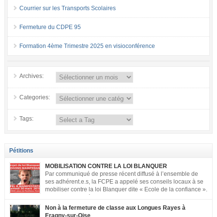
Courrier sur les Transports Scolaires
Fermeture du CDPE 95
Formation 4ème Trimestre 2025 en visioconférence
Archives:
Categories:
Tags:
Pétitions
MOBILISATION CONTRE LA LOI BLANQUER
Par communiqué de presse récent diffusé à l’ensemble de
ses adhérent.e.s, la FCPE a appelé ses conseils locaux à se
mobiliser contre la loi Blanquer dite « Ecole de la confiance ».
Pour vous aider à organiser les actions localement, la FCPE
met à votre disposition ce kit de mobilisation comprenant : 1 affiche
Non à la fermeture de classe aux Longues Rayes à
appelant […]
Eragny-sur-Oise