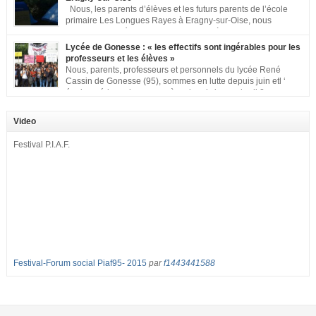
Nous, les parents d’élèves et les futurs parents de l’école
primaire Les Longues Rayes à Eragny-sur-Oise, nous
signons cette pétition pour dire « NON à la fermeture de
classe aux Longues Rayes ». Non à la dégradation continue des conditions
Lycée de Gonesse : « les effectifs sont ingérables pour les
d’accueil et d’apprentissage de nos enfants à l’école primaire. Chaque
professeurs et les élèves »
enfant a droit à […]
Nous, parents, professeurs et personnels du lycée René
Cassin de Gonesse (95), sommes en lutte depuis juin etl ‘
équipe pédagogique en grève depuis le vendredi 2
septembre pour dénoncer les classes surchargées, en cette rentrée 2016-
2017 : – toutes les classes de secondes entre 34 et 35 élèves ! – de
Video
nombreuses classes de première et […]
Festival P.I.A.F.
Festival-Forum social Piaf95- 2015
par
f1443441588