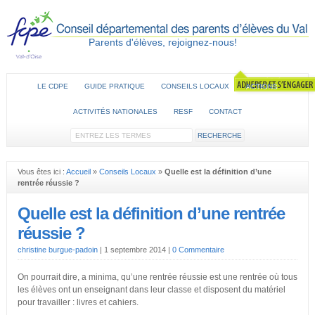
Parents d'élèves, rejoignez-nous!
LE CDPE
GUIDE PRATIQUE
CONSEILS LOCAUX
ACTIONS
ACTIVITÉS NATIONALES
RESF
CONTACT
Vous êtes ici :
Accueil
»
Conseils Locaux
»
Quelle est la définition d’une
rentrée réussie ?
Quelle est la définition d’une rentrée
réussie ?
christine burgue-padoin
|
1 septembre 2014
|
0 Commentaire
On pourrait dire, a minima, qu’une rentrée réussie est une rentrée où tous
les élèves ont un enseignant dans leur classe et disposent du matériel
pour travailler : livres et cahiers.