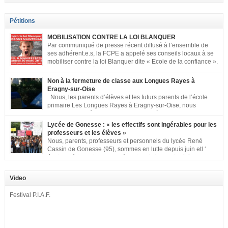
Pétitions
MOBILISATION CONTRE LA LOI BLANQUER
Par communiqué de presse récent diffusé à l’ensemble de
ses adhérent.e.s, la FCPE a appelé ses conseils locaux à se
mobiliser contre la loi Blanquer dite « Ecole de la confiance ».
Pour vous aider à organiser les actions localement, la FCPE
met à votre disposition ce kit de mobilisation comprenant : 1 affiche
Non à la fermeture de classe aux Longues Rayes à
appelant […]
Eragny-sur-Oise
Nous, les parents d’élèves et les futurs parents de l’école
primaire Les Longues Rayes à Eragny-sur-Oise, nous
signons cette pétition pour dire « NON à la fermeture de
classe aux Longues Rayes ». Non à la dégradation continue des conditions
Lycée de Gonesse : « les effectifs sont ingérables pour les
d’accueil et d’apprentissage de nos enfants à l’école primaire. Chaque
professeurs et les élèves »
enfant a droit à […]
Nous, parents, professeurs et personnels du lycée René
Cassin de Gonesse (95), sommes en lutte depuis juin etl ‘
équipe pédagogique en grève depuis le vendredi 2
septembre pour dénoncer les classes surchargées, en cette rentrée 2016-
2017 : – toutes les classes de secondes entre 34 et 35 élèves ! – de
Video
nombreuses classes de première et […]
Festival P.I.A.F.