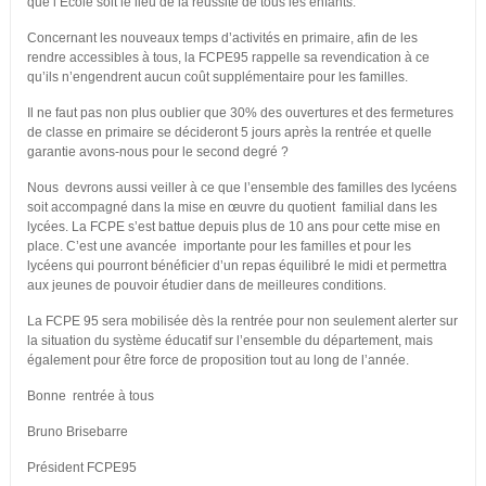
que l’Ecole soit le lieu de la réussite de tous les enfants.
Concernant les nouveaux temps d’activités en primaire, afin de les
rendre accessibles à tous, la FCPE95 rappelle sa revendication à ce
qu’ils n’engendrent aucun coût supplémentaire pour les familles.
Il ne faut pas non plus oublier que 30% des ouvertures et des fermetures
de classe en primaire se décideront 5 jours après la rentrée et quelle
garantie avons-nous pour le second degré ?
Nous devrons aussi veiller à ce que l’ensemble des familles des lycéens
soit accompagné dans la mise en œuvre du quotient familial dans les
lycées. La FCPE s’est battue depuis plus de 10 ans pour cette mise en
place. C’est une avancée importante pour les familles et pour les
lycéens qui pourront bénéficier d’un repas équilibré le midi et permettra
aux jeunes de pouvoir étudier dans de meilleures conditions.
La FCPE 95 sera mobilisée dès la rentrée pour non seulement alerter sur
la situation du système éducatif sur l’ensemble du département, mais
également pour être force de proposition tout au long de l’année.
Bonne rentrée à tous
Bruno Brisebarre
Président FCPE95