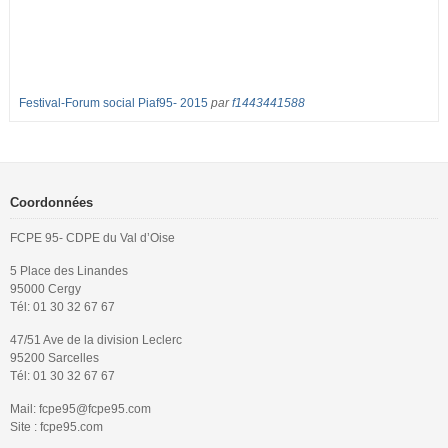
Festival-Forum social Piaf95- 2015
par
f1443441588
Coordonnées
FCPE 95- CDPE du Val d’Oise
5 Place des Linandes
95000 Cergy
Tél: 01 30 32 67 67
47/51 Ave de la division Leclerc
95200 Sarcelles
Tél: 01 30 32 67 67
Mail: fcpe95@fcpe95.com
Site : fcpe95.com