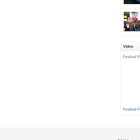
mobilisat
cette pét
aux Longu
des condi
enfants à 
sommes en
en grève 
Video
dénoncer 
2016-2017
Festival P.
et 35 élè
[…]
Festival-