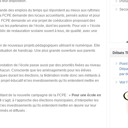
 leur disposition.
Prima
Seco
emande des emplois du temps qui répondent au mieux aux rythmes
, la FCPE demande des locaux accueillants, pensés autour et pour
, la FCPE demande un vrai projet de coéducation proposant des
ous les partenaires de l’école, dont les parents. Pour voir « l’école
ic de restauration scolaire ouvert à tous, de qualité, avec une
rer de nouveaux projets pédagogiques utilisant le numérique. Elle
n situation de handicap. Une plus grande ouverture aux parents
Débats T
Point
ondation de l’école passe aussi par des priorités fixées au niveau
Dépar
 chacun. Consciente que les aménagements pour les élèves
par d
es durant les élections, la fédération invite donc ses militants à
e projet éducatif et les investissements qu’ils entendent mettre en
Voir 
militant de la nouvelle campagne de la FCPE : «
Pour une école en
Il s’agit, à l’approche des élections municipales, d’interpeller les
et les investissements qu’ils entendent mettre en œuvre sur leur
més et diffusés :