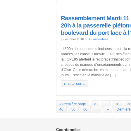
Rassemblement Mardi 11 
20h à la passerelle piéto
boulevard du port face à l
|
9 octobre 2016
|
0 Commentaire
4800h de cours non effectuées depuis la ren
années, les conseils locaux FCPE des établ
la FCPE95 alertent le rectorat et l’inspectio
critiques de manque d’enseignements dans le
d’Oise. Cette démarche va maintenant au-
jours. C’est bien le manque de […]
LIRE LA SUITE
« Première page
«
…
10
2
40
50
60
…
»
Dernière
Coordonnées