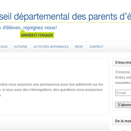
 d'élèves, rejoignez-nous!
OCAUX
ACTIONS
ACTIVITÉS NATIONALES
RESF
CONTACT
S’inscrir
S’inscrire
Entrez vot
nouvelles
ctobre nous assurons une permanence pour nos adhérents sur les
 si vous avez des interrogations, des questions nous essaierons
s.
De la mat