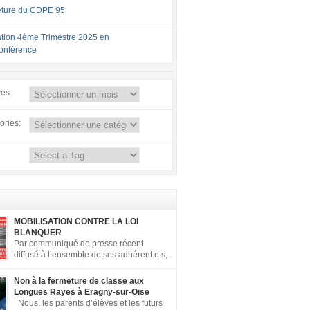
ture du CDPE 95
tion 4ème Trimestre 2025 en
conférence
ves:
ories:
MOBILISATION CONTRE LA LOI
BLANQUER
Par communiqué de presse récent
diffusé à l’ensemble de ses adhérent.e.s,
la FCPE a appelé ses conseils locaux à
er contre la loi Blanquer dite « Ecole de la
Non à la fermeture de classe aux
 ». Pour vous aider à organiser les actions
Longues Rayes à Eragny-sur-Oise
, la FCPE met à votre disposition ce kit de
Nous, les parents d’élèves et les futurs