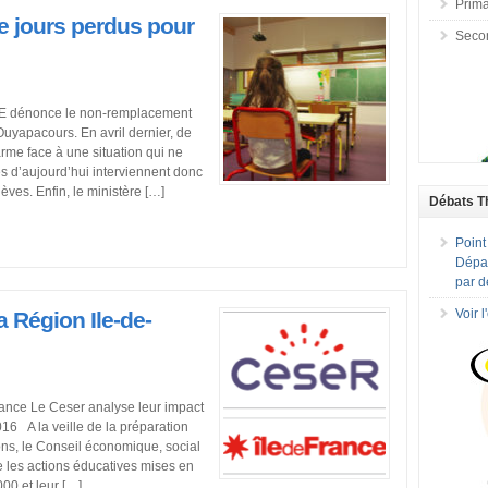
Prima
e jours perdus pour
Seco
CPE dénonce le non-remplacement
uyapacours. En avril dernier, de
arme face à une situation qui ne
es d’aujourd’hui interviennent donc
èves. Enfin, le ministère […]
Débats T
Point
Dépar
par d
Voir 
a Région Ile-de-
rance Le Ceser analyse leur impact
6 A la veille de la préparation
ns, le Conseil économique, social
 les actions éducatives mises en
00 et leur […]