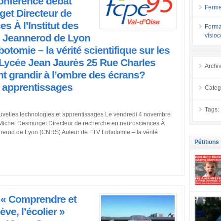
onférence débat
Ferme
get Directeur de
s À l’Institut des
Forma
c Jeannerod de Lyon
visio
tomie – la vérité scientifique sur les
au Lycée Jean Jaurès 25 Rue Charles
Archi
 grandir à l’ombre des écrans?
t apprentissages
Categ
Tags:
velles technologies et apprentissages Le vendredi 4 novembre
 Michel Desmurget Directeur de recherche en neurosciences À
nnerod de Lyon (CNRS) Auteur de: “TV Lobotomie – la vérité
Pétitions
e « Comprendre et
se mobilis
confiance
ve, l’écolier »
localement