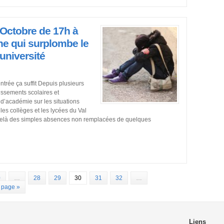
Octobre de 17h à
nne qui surplombe le
’université
trée ça suffit Depuis plusieurs
issements scolaires et
n d’académie sur les situations
s collèges et les lycées du Val
delà des simples absences non remplacées de quelques
0
…
28
29
30
31
32
…
 page »
Liens