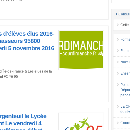
+ Consul
Cette 
s d’élèves élus 2016-
hasseurs 95800
Forma
i 5 novembre 2016
Ferme
Noctu
d’Île-de-France & Les élues de la
Ensem
arre, Président FCPE 95
Point 
Dépar
par d
LE CH
de ni
genteuil le Lycée
t Le vendredi 4
Courri