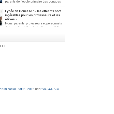
ion comprenant : 1 affiche appelant […]
parents de l’école primaire Les Longues
Rayes à Eragny-sur-Oise, nous signons
ition pour dire « NON à la fermeture de classe
Lycée de Gonesse : « les effectifs sont
es Rayes ». Non à la dégradation continue
ingérables pour les professeurs et les
tions d’accueil et d’apprentissage de nos
élèves »
l’école primaire. Chaque enfant a droit à […]
Nous, parents, professeurs et personnels
du lycée René Cassin de Gonesse (95),
 lutte depuis juin etl ‘ équipe pédagogique
depuis le vendredi 2 septembre pour
les classes surchargées, en cette rentrée
 : – toutes les classes de secondes entre 34
I.A.F.
ves ! – de nombreuses classes de première et
Forum social Piaf95- 2015
par
f1443441588