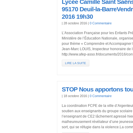
Lycée Camille Saint Saën
95170 Deuil-la-BarreVend
2016 19h30
|
28 octobre 2016
|
0 Commentaire
L’Association Française pour les Enfants Pr
Ministère de l’Éducation Nationale, organis
pour thème « Comprendre et Accompagner l’en
Jean-Marc LOUIS, Inspecteur honoraire de l’
http://www.afep-asso.fr/documents/2016/conf
LIRE LA SUITE
STOP Nous apportons tout
|
18 octobre 2016
|
0 Commentaire
La coordination FCPE de la ville d’Argenteui
soutien aux enseignants du groupe scolaire 
l’enseignant de CE2 lâchement agressé hier
malheureusement révélateur d’une jeunesse
sort, qui se réfugie dans la violence.La co