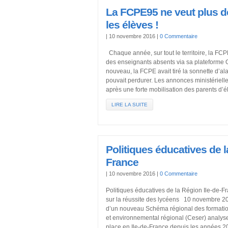
La FCPE95 ne veut plus d
les élèves !
|
10 novembre 2016
|
0 Commentaire
Chaque année, sur tout le territoire, la F
des enseignants absents via sa plateforme O
nouveau, la FCPE avait tiré la sonnette d’al
pouvait perdurer. Les annonces ministériell
après une forte mobilisation des parents d’él
LIRE LA SUITE
Politiques éducatives de l
France
|
10 novembre 2016
|
0 Commentaire
Politiques éducatives de la Région Ile-de-F
sur la réussite des lycéens 10 novembre 201
d’un nouveau Schéma régional des formatio
et environnemental régional (Ceser) analyse
place en Ile-de-France depuis les années 20