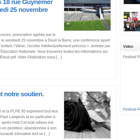
mobilisat
s 18 rue Guynemer
redi 25 novembre
cette pét
aux Longu
des condi
enfants à 
écoces, association agréée par le
sommes en
e le vendredi 25 novembre à Deuil la Barre, une conférence ayant
en grève 
fant, l’élève, l’écolier intellectuellement précoce », animée par
Video
dénoncer 
Éducation Nationale. Vous trouverez toutes les informations sur
2016-2017
Festival P.
Deuil.pdf. Votre Fédération nous […]
et 35 élè
[…]
 notre soutien.
Festival-
l et la FCPE 95 expriment tout leur
Paul Langevin et en particulier à
 après-midi.Cet acte odieux est
 en perdition, abandonnée à son
mmunauté éducative doit se […]