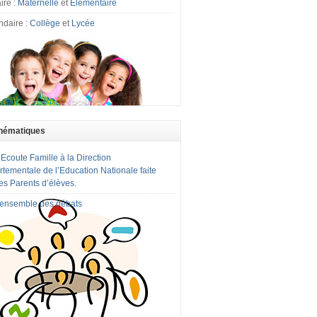
ire :
Maternelle
et
Elémentaire
ndaire :
Collège
et
Lycée
hématiques
 Ecoute Famille à la Direction
tementale de l’Education Nationale faite
es Parents d’élèves.
l'ensemble des débats