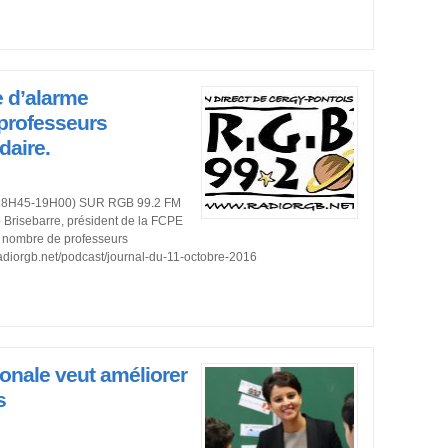
e d’alarme
professeurs
aire.
H45-19H00) SUR RGB 99.2 FM
risebarre, président de la FCPE
le nombre de professeurs
adiorgb.net/podcast/journal-du-11-octobre-2016
onale veut améliorer
s