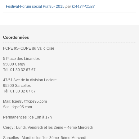
Festival-Forum social Piaf95- 2015
par
f1443441588
Coordonnées
FCPE 95- CDPE du Val d’Oise
5 Place des Linandes
95000 Cergy
Tél: 01 30 32 67 67
47/51 Ave de la division Leclerc
95200 Sarcelles
Tél: 01 30 32 67 67
Mail: fcpe95@fcpe95.com
Site : fcpe95.com
Permanences : de 10h à 17h
Cergy : Lundi, Vendredi et les 2ème – 4ème Mercredi
Sarcelles : Mardi et les 1er, 3ème, 5ème Mercredi