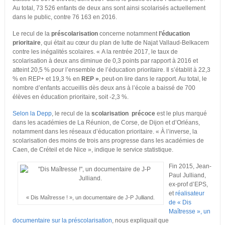
Au total, 73 526 enfants de deux ans sont ainsi scolarisés actuellement
dans le public, contre 76 163 en 2016.
Le recul de la
préscolarisation
concerne notamment
l’éducation
prioritaire
, qui était au cœur du plan de lutte de Najat Vallaud-Belkacem
contre les inégalités scolaires. « A la rentrée 2017, le taux de
scolarisation à deux ans diminue de 0,3 points par rapport à 2016 et
atteint 20,5 % pour l’ensemble de l’éducation prioritaire. Il s’établit à 22,3
% en REP+ et 19,3 % en
REP »
, peut-on lire dans le rapport. Au total, le
nombre d’enfants accueillis dès deux ans à l’école a baissé de 700
élèves en éducation prioritaire, soit -2,3 %.
Selon la Depp
, le recul de la
scolarisation précoce
est le plus marqué
dans les académies de La Réunion, de Corse, de Dijon et d’Orléans,
notamment dans les réseaux d’éducation prioritaire. « À l’inverse, la
scolarisation des moins de trois ans progresse dans les académies de
Caen, de Créteil et de Nice », indique le service statistique.
Fin 2015, Jean-
Paul Julliand,
ex-prof d’EPS,
et
réalisateur
« Dis Maîtresse ! », un documentaire de J-P Julliand.
de « Dis
Maîtresse », un
documentaire sur la préscolarisation
, nous expliquait que