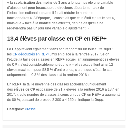
« la
scolarisation des moins de 3 ans
a longtemps été une variable
d’ajustement pour beaucoup de directeurs départementaux de
l’éducation nationale, quand il fallait réduire le nombre de
fonctionnaires ». A l’époque, il constatait que ce n’était « plus le cas »,
mais que « face à la montée des effectifs, rien ne dit qu’elle ne
redeviendra pas un jour une variable d’ajustement. »
13,4 élèves par classe en CP en REP+
La
Depp
revient également dans son rapport sur un tout autre sujet :
les
CP dédoublés en REP+,
mis en place à la rentrée 2017. Selon
l’étude, la taille des classes en
REP+
accueillant uniquement des élèves
de
CP
« s’est considérablement réduite » – elles accueillent ainsi 12
élèves maximum pour 58,5 % d’entre elles, « alors que c’était le cas
uniquement de 0,3 % des classes à la rentrée 2016 ».
En
REP+
, la taille moyenne des classes accueillant uniquement
des
élèves de CP
est passée de 21,7 élèves à la rentrée 2016 à 13,4 en
2017, « et le nombre de classes à cours unique CP en REP+ a augmenté
de 80 %, passant de près de 2 300 à 4 150 », indique la
Depp
.
Catégorie
:
Presse