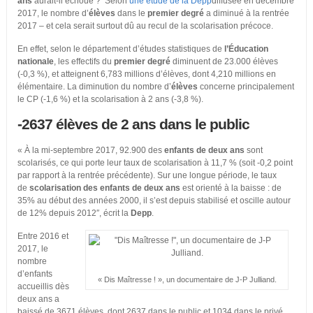
ans
aurait-il échoué ? Selon
une étude de la Depp
diffusée en décembre
2017, le nombre d’
élèves
dans le
premier degré
a diminué à la rentrée
2017 – et cela serait surtout dû au recul de la scolarisation précoce.
En effet, selon le département d’études statistiques de
l’Éducation
nationale
, les effectifs du
premier degré
diminuent de 23.000 élèves
(-0,3 %), et atteignent 6,783 millions d’élèves, dont 4,210 millions en
élémentaire. La diminution du nombre d’
élèves
concerne principalement
le CP (-1,6 %) et la scolarisation à 2 ans (-3,8 %).
-2637 élèves de 2 ans dans le public
« À la mi-septembre 2017, 92.900 des
enfants de deux ans
sont
scolarisés, ce qui porte leur taux de scolarisation à 11,7 % (soit -0,2 point
par rapport à la rentrée précédente). Sur une longue période, le taux
de
scolarisation des enfants de deux ans
est orienté à la baisse : de
35% au début des années 2000, il s’est depuis stabilisé et oscille autour
de 12% depuis 2012″, écrit la
Depp
.
Entre 2016 et
2017, le
nombre
d’enfants
« Dis Maîtresse ! », un documentaire de J-P Julliand.
accueillis dès
deux ans a
baissé de 3671 élèves, dont 2637 dans le public et 1034 dans le privé.