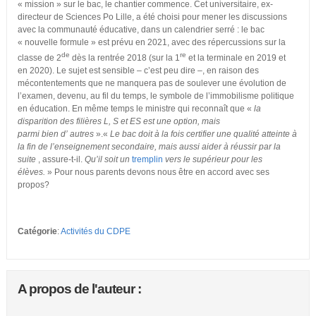
« mission » sur le bac, le chantier commence. Cet universitaire, ex-
directeur de Sciences Po Lille, a été choisi pour mener les discussions
avec la communauté éducative, dans un calendrier serré : le bac
« nouvelle formule » est prévu en 2021, avec des répercussions sur la
de
re
classe de 2
dès la rentrée 2018 (sur la 1
et la terminale en 2019 et
en 2020). Le sujet est sensible – c’est peu dire –, en raison des
mécontentements que ne manquera pas de soulever une évolution de
l’examen, devenu, au fil du temps, le symbole de l’immobilisme politique
en éducation. En même temps le ministre qui reconnaît que «
la
disparition des filières L, S et ES est une option, mais
parmi bien d’ autres
».«
Le bac doit à la fois certifier une qualité atteinte à
la fin de l’enseignement secondaire, mais aussi aider à réussir par la
suite
, assure-t-il.
Qu’il soit un
tremplin
vers le supérieur pour les
élèves.
» Pour nous parents devons nous être en accord avec ses
propos?
Catégorie
:
Activités du CDPE
A propos de l'auteur :