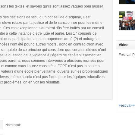
mobilisat
ns les textes, et savons qu’ils sont assez vagues pour laisser
cette pét
aux Longu
 des décisions de tenu d’un conseil de discipline, il est
des condi
lève relaxé par la justice et de le sanctionner pour les même
enfants à 
e. Ces cas exceptionnels auraient dûs être traités par un conseil
ter a cette instance d’être juge et partie. Les 17 conseils de
sommes en
n blocus, participation a un attroupement armé (?) et outrage au
en grève 
ncées l’ont été pour d’autres motifs , donc en contradiction avec
Video
dénoncer 
E s’inquiète de ce principe qui considère que certains élèves n’ont
2016-2017
Festival P.
e la question de la violence à l’égard de cet établissement en
et 35 élè
 leurs parents, nous sommes intervenus à plusieurs reprises pour
[…]
, et comme vous l’aurez constaté la FCPE n’est pas la seule a
s valeurs d’une école bienveillante, ouverte sur les problématiques
 élèves, même si cela n’est pas facile pour les équipes éducatives.
x problèmes, on en voit les résultats.
Festival-
Nomrequis