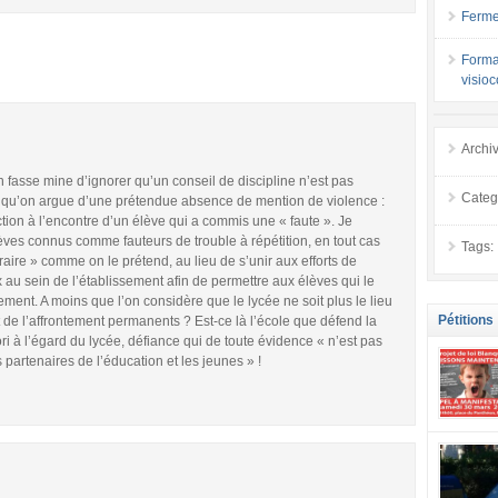
Ferme
Forma
visio
Archi
 fasse mine d’ignorer qu’un conseil de discipline n’est pas
Categ
e qu’on argue d’une prétendue absence de mention de violence :
tion à l’encontre d’un élève qui a commis une « faute ». Je
ves connus comme fauteurs de trouble à répétition, en tout cas
Tags:
ire » comme on le prétend, au lieu de s’unir aux efforts de
ux au sein de l’établissement afin de permettre aux élèves qui le
inement. A moins que l’on considère que le lycée ne soit plus le lieu
Pétitions
 de l’affrontement permanents ? Est-ce là l’école que défend la
i à l’égard du lycée, défiance qui de toute évidence « n’est pas
s partenaires de l’éducation et les jeunes » !
se mobilis
confiance
localement