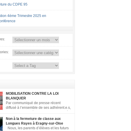
ture du CDPE 95
tion 4ème Trimestre 2025 en
conférence
ves:
ories:
MOBILISATION CONTRE LA LOI
BLANQUER
Par communiqué de presse récent
diffusé à l’ensemble de ses adhérent.e.s,
la FCPE a appelé ses conseils locaux à
er contre la loi Blanquer dite « Ecole de la
Non à la fermeture de classe aux
 ». Pour vous aider à organiser les actions
Longues Rayes à Eragny-sur-Oise
, la FCPE met à votre disposition ce kit de
Nous, les parents d’élèves et les futurs