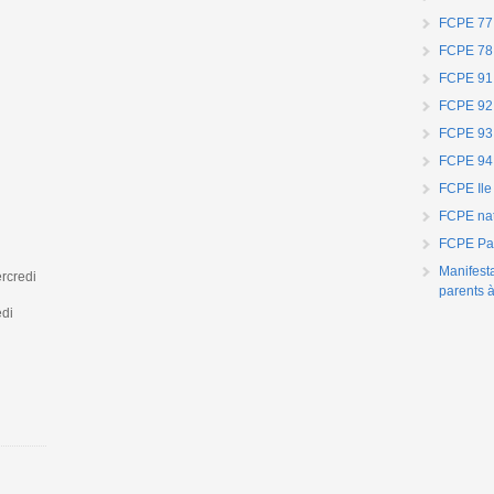
FCPE 77
FCPE 78
FCPE 91
FCPE 92
FCPE 93
FCPE 94
FCPE Ile
FCPE nat
FCPE Par
Manifest
rcredi
parents à
edi