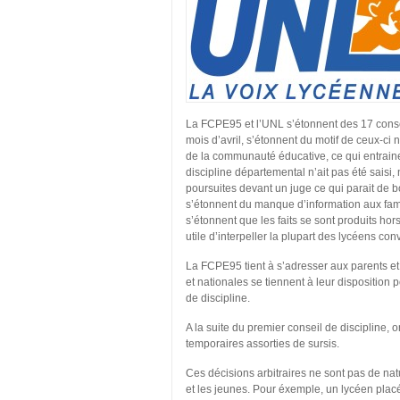
La FCPE95 et l’UNL s’étonnent des 17 cons
mois d’avril, s’étonnent du motif de ceux-c
de la communauté éducative, ce qui entrainer
discipline départemental n’ait pas été saisi,
poursuites devant un juge ce qui parait de b
s’étonnent du manque d’information aux famil
s’étonnent que les faits se sont produits hors
utile d’interpeller la plupart des lycéens co
La FCPE95 tient à s’adresser aux parents et
et nationales se tiennent à leur disposition po
de discipline.
A la suite du premier conseil de discipline, 
temporaires assorties de sursis.
Ces décisions arbitraires ne sont pas de natu
et les jeunes. Pour éxemple, un lycéen placé