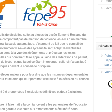
Prima
Seco
eils de discipline suite au blocus du Lycée Edmond Rostand du
i ne comportant pas de mention de violence vis-à-vis d’un membre
ai la saisie automatique, s’étonnent du fait que le conseil de
Débats T
 notamment vis-à-vis des lycéens faisant l’objet d’éventuelles
on sens à la vue des événements et prévu par les textes,
Point
les qui pouvaient faire appel à l’aide des fédérations de parent,
Dépar
 du lycée, et que la police étant intervenue, celle-ci n’a pas jugé
par d
nvoqués devant le conseil de discipline.
Voir 
 élèves majeurs pour leur dire que les instances départementales
ur toute aide qui leur paraitrait utile suite à la décision du conseil
ont été prononcées 5 exclusions définitives et deux éxclusions
re à faire naitre la confiance entre les partenaires de l’éducation
 en garde a vue suite aux affrontements a été libéré sans