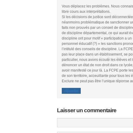
Vous déplacez les problèmes. Nous connaisso
libre cours aux interprétations.
Si les décisions de justice sont déconnectées
néanmoins problématique de sanctionner un é
faits non prouvés par un conseil de disciplin
de discipline départemental, ce qui aurait évi
discipline ont pour motif « participation a u
personnel éducatif (?) » les sanctions prono
l’intitulé des conseils de discipline. La FCP
pas leur place dans un établissement, se pos
particulier, nous avons écouté les élèves et
dénoncer un état de non droit dans ce lycée
avoir manifesté ce jour là. La FCPE porte le
de son territoire, acceuillante pour tous les
Exclure ne peut pas être l’unique réponse au
répondre
Laisser un commentaire