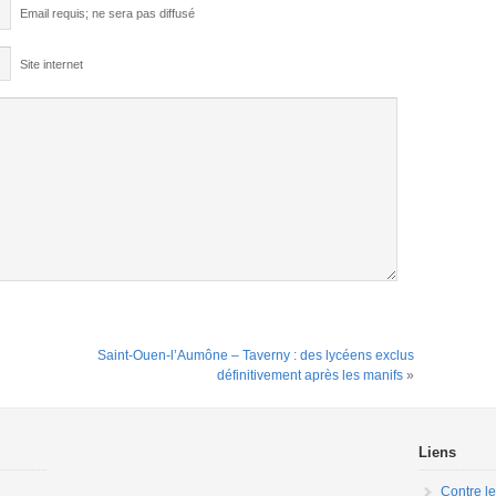
Email requis; ne sera pas diffusé
Site internet
Saint-Ouen-l’Aumône – Taverny : des lycéens exclus
définitivement après les manifs
»
Liens
Contre le