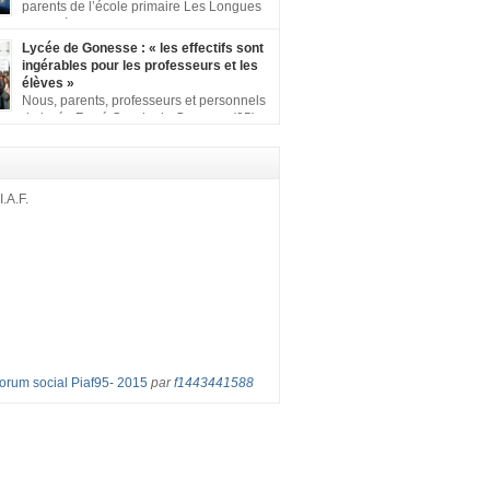
ion comprenant : 1 affiche appelant […]
parents de l’école primaire Les Longues
Rayes à Eragny-sur-Oise, nous signons
ition pour dire « NON à la fermeture de classe
Lycée de Gonesse : « les effectifs sont
es Rayes ». Non à la dégradation continue
ingérables pour les professeurs et les
tions d’accueil et d’apprentissage de nos
élèves »
l’école primaire. Chaque enfant a droit à […]
Nous, parents, professeurs et personnels
du lycée René Cassin de Gonesse (95),
 lutte depuis juin etl ‘ équipe pédagogique
depuis le vendredi 2 septembre pour
les classes surchargées, en cette rentrée
 : – toutes les classes de secondes entre 34
I.A.F.
ves ! – de nombreuses classes de première et
Forum social Piaf95- 2015
par
f1443441588