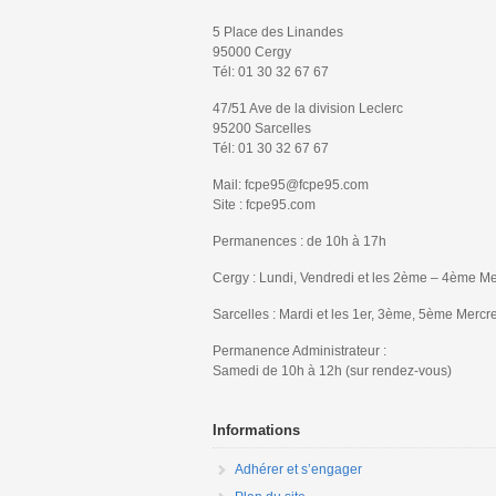
5 Place des Linandes
95000 Cergy
Tél: 01 30 32 67 67
47/51 Ave de la division Leclerc
95200 Sarcelles
Tél: 01 30 32 67 67
Mail: fcpe95@fcpe95.com
Site : fcpe95.com
Permanences : de 10h à 17h
Cergy : Lundi, Vendredi et les 2ème – 4ème Me
Sarcelles : Mardi et les 1er, 3ème, 5ème Mercr
Permanence Administrateur :
Samedi de 10h à 12h (sur rendez-vous)
Informations
Adhérer et s’engager