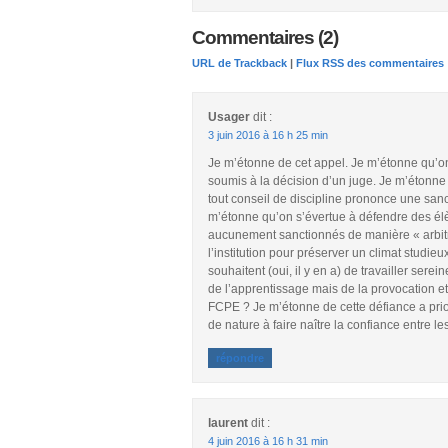
Commentaires (2)
URL de Trackback
|
Flux RSS des commentaires
Usager
dit :
3 juin 2016 à 16 h 25 min
Je m’étonne de cet appel. Je m’étonne qu’on
soumis à la décision d’un juge. Je m’étonn
tout conseil de discipline prononce une sanc
m’étonne qu’on s’évertue à défendre des élè
aucunement sanctionnés de manière « arbitra
l’institution pour préserver un climat studie
souhaitent (oui, il y en a) de travailler sere
de l’apprentissage mais de la provocation et
FCPE ? Je m’étonne de cette défiance a prior
de nature à faire naître la confiance entre le
répondre
laurent
dit :
4 juin 2016 à 16 h 31 min