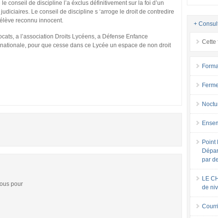
 conseil de discipline l’a éxclus définitivement sur la foi d’un
udiciaires. Le conseil de discipline s ‘arroge le droit de contredire
 élève reconnu innocent.
+ Consul
ocats, a l’association Droits Lycéens, a Défense Enfance
Cette 
on nationale, pour que cesse dans ce Lycée un espace de non droit
Forma
Ferme
Noctu
Ensem
Point 
Dépar
par d
LE CH
vous pour
de ni
Courri