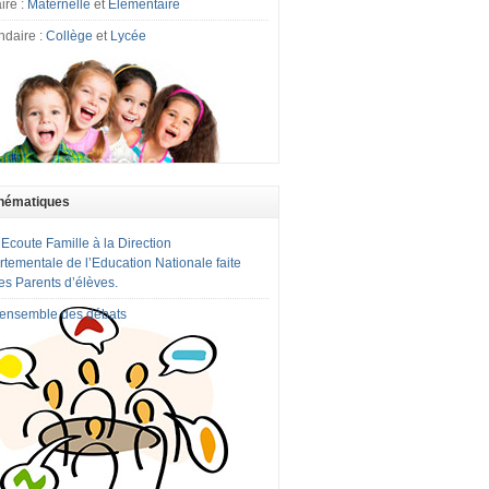
ire :
Maternelle
et
Elémentaire
ndaire :
Collège
et
Lycée
hématiques
 Ecoute Famille à la Direction
tementale de l’Education Nationale faite
es Parents d’élèves.
l'ensemble des débats