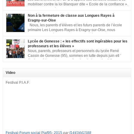
mobiliser contre la loi Blanquer dite « Ecole de la confiance ».
Pour vous aider à organiser les actions localement, la FCPE
met à votre disposition ce kit de mobilisation comprenant : 1 affiche
Non à la fermeture de classe aux Longues Rayes à
appelant […]
Eragny-sur-Oise
Nous, les parents d’élèves et les futurs parents de l’école
primaire Les Longues Rayes à Eragny-sur-Oise, nous
signons cette pétition pour dire « NON à la fermeture de
classe aux Longues Rayes ». Non à la dégradation continue des conditions
Lycée de Gonesse : « les effectifs sont ingérables pour les
d’accueil et d’apprentissage de nos enfants à l’école primaire. Chaque
professeurs et les élèves »
enfant a droit à […]
Nous, parents, professeurs et personnels du lycée René
Cassin de Gonesse (95), sommes en lutte depuis juin etl ‘
équipe pédagogique en grève depuis le vendredi 2
septembre pour dénoncer les classes surchargées, en cette rentrée 2016-
2017 : – toutes les classes de secondes entre 34 et 35 élèves ! – de
Video
nombreuses classes de première et […]
Festival P.I.A.F.
Festival-Forum social Piaf95- 2015
par
f1443441588