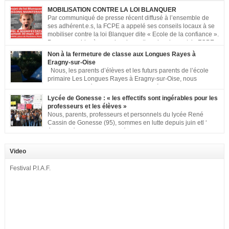
MOBILISATION CONTRE LA LOI BLANQUER
Par communiqué de presse récent diffusé à l’ensemble de
ses adhérent.e.s, la FCPE a appelé ses conseils locaux à se
mobiliser contre la loi Blanquer dite « Ecole de la confiance ».
Pour vous aider à organiser les actions localement, la FCPE
met à votre disposition ce kit de mobilisation comprenant : 1 affiche
Non à la fermeture de classe aux Longues Rayes à
appelant […]
Eragny-sur-Oise
Nous, les parents d’élèves et les futurs parents de l’école
primaire Les Longues Rayes à Eragny-sur-Oise, nous
signons cette pétition pour dire « NON à la fermeture de
classe aux Longues Rayes ». Non à la dégradation continue des conditions
Lycée de Gonesse : « les effectifs sont ingérables pour les
d’accueil et d’apprentissage de nos enfants à l’école primaire. Chaque
professeurs et les élèves »
enfant a droit à […]
Nous, parents, professeurs et personnels du lycée René
Cassin de Gonesse (95), sommes en lutte depuis juin etl ‘
équipe pédagogique en grève depuis le vendredi 2
septembre pour dénoncer les classes surchargées, en cette rentrée 2016-
2017 : – toutes les classes de secondes entre 34 et 35 élèves ! – de
Video
nombreuses classes de première et […]
Festival P.I.A.F.