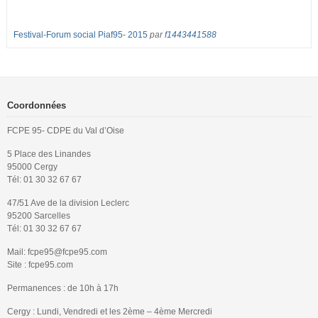
Festival-Forum social Piaf95- 2015
par
f1443441588
Coordonnées
FCPE 95- CDPE du Val d’Oise
5 Place des Linandes
95000 Cergy
Tél: 01 30 32 67 67
47/51 Ave de la division Leclerc
95200 Sarcelles
Tél: 01 30 32 67 67
Mail: fcpe95@fcpe95.com
Site : fcpe95.com
Permanences : de 10h à 17h
Cergy : Lundi, Vendredi et les 2ème – 4ème Mercredi