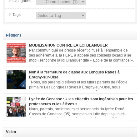
Categories:
Tags:
Pétitions
MOBILISATION CONTRE LA LOI BLANQUER
Par communiqué de presse récent diffusé à l’ensemble de
ses adhérent.e.s, la FCPE a appelé ses conseils locaux à se
mobiliser contre la loi Blanquer dite « Ecole de la confiance ».
Pour vous aider à organiser les actions localement, la FCPE
met à votre disposition ce kit de mobilisation comprenant : 1 affiche
Non à la fermeture de classe aux Longues Rayes à
appelant […]
Eragny-sur-Oise
Nous, les parents d’élèves et les futurs parents de l’école
primaire Les Longues Rayes à Eragny-sur-Oise, nous
signons cette pétition pour dire « NON à la fermeture de
classe aux Longues Rayes ». Non à la dégradation continue des conditions
Lycée de Gonesse : « les effectifs sont ingérables pour les
d’accueil et d’apprentissage de nos enfants à l’école primaire. Chaque
professeurs et les élèves »
enfant a droit à […]
Nous, parents, professeurs et personnels du lycée René
Cassin de Gonesse (95), sommes en lutte depuis juin etl ‘
équipe pédagogique en grève depuis le vendredi 2
septembre pour dénoncer les classes surchargées, en cette rentrée 2016-
2017 : – toutes les classes de secondes entre 34 et 35 élèves ! – de
Video
nombreuses classes de première et […]