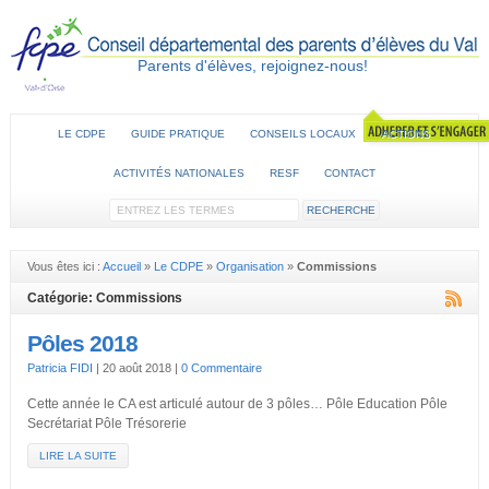
Parents d'élèves, rejoignez-nous!
LE CDPE
GUIDE PRATIQUE
CONSEILS LOCAUX
ACTIONS
ACTIVITÉS NATIONALES
RESF
CONTACT
Vous êtes ici :
Accueil
»
Le CDPE
»
Organisation
»
Commissions
Catégorie: Commissions
Pôles 2018
Patricia FIDI
|
20 août 2018
|
0 Commentaire
Cette année le CA est articulé autour de 3 pôles… Pôle Education Pôle
Secrétariat Pôle Trésorerie
LIRE LA SUITE