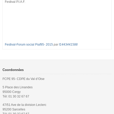
Festival P.I.A.F.
Festival-Forum social Piaf95- 2015
par
f1443441588
Coordonnées
FCPE 95- CDPE du Val d’Oise
5 Place des Linandes
95000 Cergy
Tél: 01 30 32 67 67
47/51 Ave de la division Leclerc
95200 Sarcelles
Tél: 01 30 32 67 67