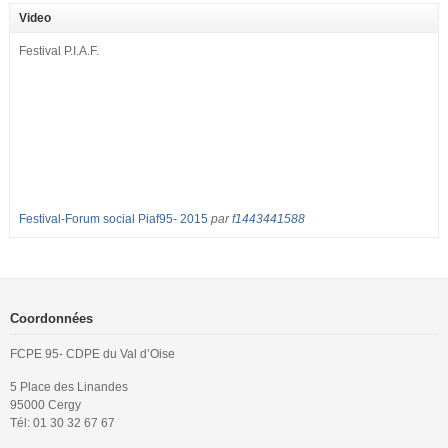
2017 : – toutes les classes de secondes entre 34 et 35 élèves ! – de
Video
nombreuses classes de première et […]
Festival P.I.A.F.
Festival-Forum social Piaf95- 2015
par
f1443441588
Coordonnées
FCPE 95- CDPE du Val d’Oise
5 Place des Linandes
95000 Cergy
Tél: 01 30 32 67 67