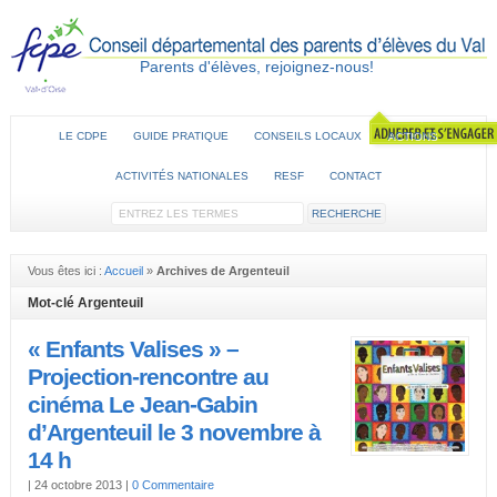
Parents d'élèves, rejoignez-nous!
LE CDPE
GUIDE PRATIQUE
CONSEILS LOCAUX
ACTIONS
ACTIVITÉS NATIONALES
RESF
CONTACT
Vous êtes ici :
Accueil
»
Archives de Argenteuil
Mot-clé Argenteuil
« Enfants Valises » –
Projection-rencontre au
cinéma Le Jean-Gabin
d’Argenteuil le 3 novembre à
14 h
|
24 octobre 2013
|
0 Commentaire