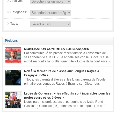
Archives:
Categories:
Tags:
Pétitions
MOBILISATION CONTRE LA LOI BLANQUER
Par communiqué de presse récent diffusé à l’ensemble de
ses adhérent.e.s, la FCPE a appelé ses conseils locaux à se
mobiliser contre la loi Blanquer dite « Ecole de la confiance ».
Pour vous aider à organiser les actions localement, la FCPE
met à votre disposition ce kit de mobilisation comprenant : 1 affiche
Non à la fermeture de classe aux Longues Rayes à
appelant […]
Eragny-sur-Oise
Nous, les parents d’élèves et les futurs parents de l’école
primaire Les Longues Rayes à Eragny-sur-Oise, nous
signons cette pétition pour dire « NON à la fermeture de
classe aux Longues Rayes ». Non à la dégradation continue des conditions
Lycée de Gonesse : « les effectifs sont ingérables pour les
d’accueil et d’apprentissage de nos enfants à l’école primaire. Chaque
professeurs et les élèves »
enfant a droit à […]
Nous, parents, professeurs et personnels du lycée René
Cassin de Gonesse (95), sommes en lutte depuis juin etl ‘
équipe pédagogique en grève depuis le vendredi 2
septembre pour dénoncer les classes surchargées, en cette rentrée 2016-