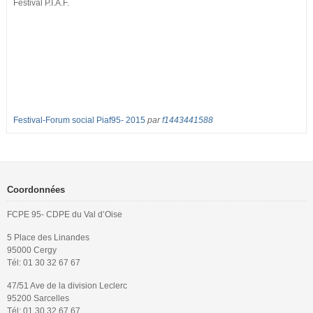
Festival P.I.A.F.
Festival-Forum social Piaf95- 2015
par
f1443441588
Coordonnées
FCPE 95- CDPE du Val d’Oise
5 Place des Linandes
95000 Cergy
Tél: 01 30 32 67 67
47/51 Ave de la division Leclerc
95200 Sarcelles
Tél: 01 30 32 67 67