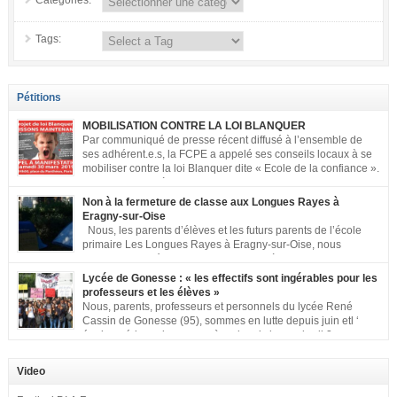
Categories:
Tags:
Pétitions
MOBILISATION CONTRE LA LOI BLANQUER
Par communiqué de presse récent diffusé à l’ensemble de
ses adhérent.e.s, la FCPE a appelé ses conseils locaux à se
mobiliser contre la loi Blanquer dite « Ecole de la confiance ».
Pour vous aider à organiser les actions localement, la FCPE
met à votre disposition ce kit de mobilisation comprenant : 1 affiche
Non à la fermeture de classe aux Longues Rayes à
appelant […]
Eragny-sur-Oise
Nous, les parents d’élèves et les futurs parents de l’école
primaire Les Longues Rayes à Eragny-sur-Oise, nous
signons cette pétition pour dire « NON à la fermeture de
classe aux Longues Rayes ». Non à la dégradation continue des conditions
Lycée de Gonesse : « les effectifs sont ingérables pour les
d’accueil et d’apprentissage de nos enfants à l’école primaire. Chaque
professeurs et les élèves »
enfant a droit à […]
Nous, parents, professeurs et personnels du lycée René
Cassin de Gonesse (95), sommes en lutte depuis juin etl ‘
équipe pédagogique en grève depuis le vendredi 2
septembre pour dénoncer les classes surchargées, en cette rentrée 2016-
2017 : – toutes les classes de secondes entre 34 et 35 élèves ! – de
Video
nombreuses classes de première et […]