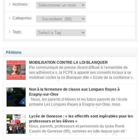
Archives:
Categories:
Tags:
Pétitions
MOBILISATION CONTRE LA LOI BLANQUER
Par communiqué de presse récent diffusé à l’ensemble de
ses adhérent.e.s, la FCPE a appelé ses conseils locaux à se
mobiliser contre la loi Blanquer dite « Ecole de la confiance ».
Pour vous aider à organiser les actions localement, la FCPE
met à votre disposition ce kit de mobilisation comprenant : 1 affiche
Non à la fermeture de classe aux Longues Rayes à
appelant […]
Eragny-sur-Oise
Nous, les parents d’élèves et les futurs parents de l’école
primaire Les Longues Rayes à Eragny-sur-Oise, nous
signons cette pétition pour dire « NON à la fermeture de
classe aux Longues Rayes ». Non à la dégradation continue des conditions
Lycée de Gonesse : « les effectifs sont ingérables pour les
d’accueil et d’apprentissage de nos enfants à l’école primaire. Chaque
professeurs et les élèves »
enfant a droit à […]
Nous, parents, professeurs et personnels du lycée René
Cassin de Gonesse (95), sommes en lutte depuis juin etl ‘
équipe pédagogique en grève depuis le vendredi 2