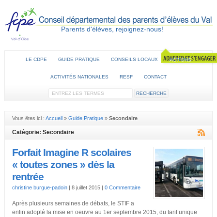
Parents d'élèves, rejoignez-nous!
LE CDPE
GUIDE PRATIQUE
CONSEILS LOCAUX
ACTIONS
ACTIVITÉS NATIONALES
RESF
CONTACT
Vous êtes ici :
Accueil
»
Guide Pratique
»
Secondaire
Catégorie: Secondaire
Forfait Imagine R scolaires
« toutes zones » dès la
rentrée
christine burgue-padoin
|
8 juillet 2015
|
0 Commentaire
Après plusieurs semaines de débats, le STIF a
enfin adopté la mise en oeuvre au 1er septembre 2015, du tarif unique