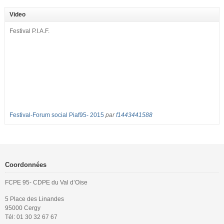
septembre pour dénoncer les classes surchargées, en cette rentrée 2016-
2017 : – toutes les classes de secondes entre 34 et 35 élèves ! – de
Video
nombreuses classes de première et […]
Festival P.I.A.F.
Festival-Forum social Piaf95- 2015
par
f1443441588
Coordonnées
FCPE 95- CDPE du Val d’Oise
5 Place des Linandes
95000 Cergy
Tél: 01 30 32 67 67