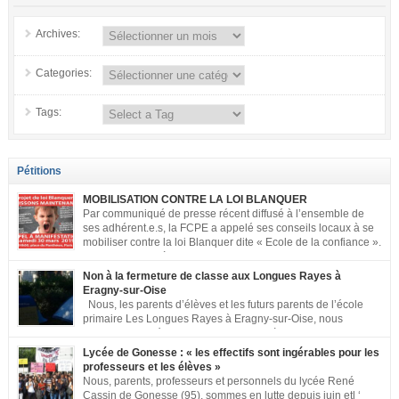
Archives:
Categories:
Tags:
Pétitions
MOBILISATION CONTRE LA LOI BLANQUER
Par communiqué de presse récent diffusé à l’ensemble de
ses adhérent.e.s, la FCPE a appelé ses conseils locaux à se
mobiliser contre la loi Blanquer dite « Ecole de la confiance ».
Pour vous aider à organiser les actions localement, la FCPE
met à votre disposition ce kit de mobilisation comprenant : 1 affiche
Non à la fermeture de classe aux Longues Rayes à
appelant […]
Eragny-sur-Oise
Nous, les parents d’élèves et les futurs parents de l’école
primaire Les Longues Rayes à Eragny-sur-Oise, nous
signons cette pétition pour dire « NON à la fermeture de
classe aux Longues Rayes ». Non à la dégradation continue des conditions
Lycée de Gonesse : « les effectifs sont ingérables pour les
d’accueil et d’apprentissage de nos enfants à l’école primaire. Chaque
professeurs et les élèves »
enfant a droit à […]
Nous, parents, professeurs et personnels du lycée René
Cassin de Gonesse (95), sommes en lutte depuis juin etl ‘