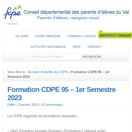
Parents d'élèves, rejoignez-nous!
LE CDPE
GUIDE PRATIQUE
CONSEILS LOCAUX
ACTIONS
ACTIVITÉS NATIONALES
RESF
CONTACT
Vous êtes ici :
Accueil
»
Activités du CDPE
»
Formation CDPE 95 – 1er
Semestre 2023
Formation CDPE 95 – 1er Semestre
2023
Didier
|
3 janvier 2023
|
0 Commentaire
Le CDPE organise les formations suivantes :
– DHG (Dotation Horaire Globale) (Formation Collège/Lycée)