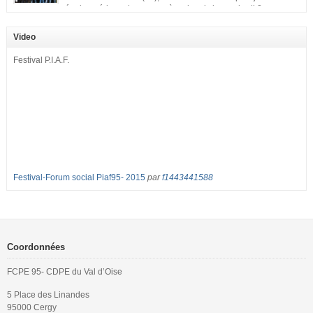
équipe pédagogique en grève depuis le vendredi 2
septembre pour dénoncer les classes surchargées, en cette rentrée 2016-
2017 : – toutes les classes de secondes entre 34 et 35 élèves ! – de
Video
nombreuses classes de première et […]
Festival P.I.A.F.
Festival-Forum social Piaf95- 2015
par
f1443441588
Coordonnées
FCPE 95- CDPE du Val d’Oise
5 Place des Linandes
95000 Cergy