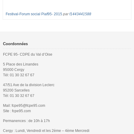
Festival-Forum social Piaf95- 2015
par
f1443441588
Coordonnées
FCPE 95- CDPE du Val d’Oise
5 Place des Linandes
95000 Cergy
Tél: 01 30 32 67 67
47/51 Ave de la division Leclerc
95200 Sarcelles
Tél: 01 30 32 67 67
Mail: fcpe95@fcpe95.com
Site : fcpe95.com
Permanences : de 10h à 17h
Cergy : Lundi, Vendredi et les 2ème – 4ème Mercredi