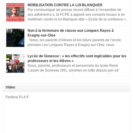
MOBILISATION CONTRE LA LOI BLANQUER
Par communiqué de presse récent diffusé à l’ensemble de
ses adhérent.e.s, la FCPE a appelé ses conseils locaux à se
mobiliser contre la loi Blanquer dite « Ecole de la confiance ».
Pour vous aider à organiser les actions localement, la FCPE
met à votre disposition ce kit de mobilisation comprenant : 1 affiche
Non à la fermeture de classe aux Longues Rayes à
appelant […]
Eragny-sur-Oise
Nous, les parents d’élèves et les futurs parents de l’école
primaire Les Longues Rayes à Eragny-sur-Oise, nous
signons cette pétition pour dire « NON à la fermeture de
classe aux Longues Rayes ». Non à la dégradation continue des conditions
Lycée de Gonesse : « les effectifs sont ingérables pour les
d’accueil et d’apprentissage de nos enfants à l’école primaire. Chaque
professeurs et les élèves »
enfant a droit à […]
Nous, parents, professeurs et personnels du lycée René
Cassin de Gonesse (95), sommes en lutte depuis juin etl ‘
équipe pédagogique en grève depuis le vendredi 2
septembre pour dénoncer les classes surchargées, en cette rentrée 2016-
2017 : – toutes les classes de secondes entre 34 et 35 élèves ! – de
Video
nombreuses classes de première et […]
Festival P.I.A.F.