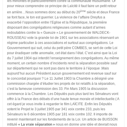
les minorités et particulièrement contre la communauté musulmane. Or
pour mieux comprendre ce principe de Laïcité il faut faire un petit retour
ème
en arrière…Nous sommes donc au début du 20
siècle et deux France
se font face, le ton est guerrier. La violence de l’affaire Dreyfus a
exacerbé l’opposition entre l’Eglise et la République, la première
disposant des congrégations religieuses comme autant d’armes
redoutables contre la « Gueuze ».Le gouvernement de WALDECK-
ROUSSEAU vote la grande loi de 1901 sur les associations réservant un
régime particulier à ces associations et surtout aux congrégations. Le
Gouvernement qui suit, celui du petit père COMBES, se sert de cette Loi
pour éradiquer cette anomalie, cet état dans l’état. C’est ainsi que la Loi
du 7 juillet 1904 qui interdit l’enseignement des congrégations. Au même
moment, un certain nombre d’incidents rend la séparation possible sauf
sur département qui ne sont pas dans le territoire à l’époque .Mais
aujourd’hui aucun Président aucun gouvernement est revenue sauf sur
le concordat pourquoi ? Le 11 Juillet 1903 la Chambre a désigné une
commission chargée d’étudier les projets de loi relatifs à la séparation,
c’est la fameuse commission des 33. Fin Mars 1905 la discussion
commence à la Chambre. Les Députés puis plus tard les Sénateurs vont
offrir à la France des débats d’une haute tenue morale et intellectuelle.( A
cet égard je vous invite à regarder le film LAÏCITE .Enfin les Députés
votent le Projet le 3 juillet 1905 par 341 voix contre 233, puis les
Sénateurs le 6 décembre 1905 par 181 voix contre 102. Il importe de
revenir maintenant sur les fondements de la Loi. Un article de BUISSON
intitulé
« La vraie séparation »
nous en donne une idée et devrait nous