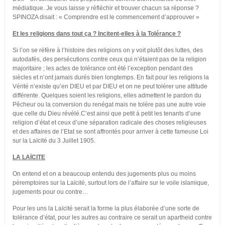
médiatique. Je vous laisse y réfléchir et trouver chacun sa réponse ?
SPINOZA disait : « Comprendre est le commencement d’approuver »
Et les religions dans tout ça ? Incitent-elles à la Tolérance ?
Si l’on se réfère à l’histoire des religions on y voit plutôt des luttes, des
autodafés, des persécutions contre ceux qui n’étaient pas de la religion
majoritaire ; les actes de tolérance ont été l’exception pendant des
siècles et n’ont jamais durés bien longtemps. En fait pour les religions la
Vérité n’existe qu’en DIEU et par DIEU et on ne peut tolérer une attitude
différente. Quelques soient les religions, elles admettent le pardon du
Pêcheur ou la conversion du renégat mais ne tolère pas une autre voie
que celle du Dieu révélé.C’est ainsi que petit à petit les tenants d’une
religion d’état et ceux d’une séparation radicale des choses religieuses
et des affaires de l’Etat se sont affrontés pour arriver à cette fameuse Loi
sur la Laïcité du 3 Juillet 1905.
LA LAÏCITE
On entend et on a beaucoup entendu des jugements plus ou moins
péremptoires sur la Laïcité, surtout lors de l’affaire sur le voile islamique,
jugements pour ou contre…
Pour les uns la Laïcité serait la forme la plus élaborée d’une sorte de
tolérance d’état, pour les autres au contraire ce serait un apartheid contre