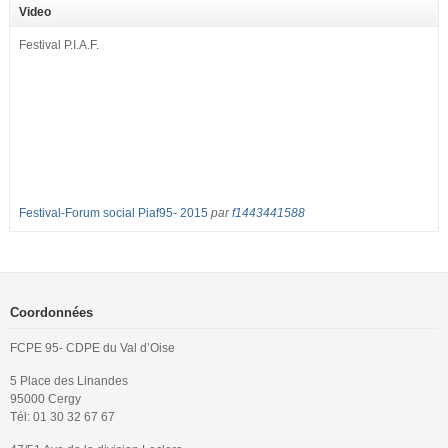
2017 : – toutes les classes de secondes entre 34 et 35 élèves ! – de
Video
nombreuses classes de première et […]
Festival P.I.A.F.
Festival-Forum social Piaf95- 2015
par
f1443441588
Coordonnées
FCPE 95- CDPE du Val d’Oise
5 Place des Linandes
95000 Cergy
Tél: 01 30 32 67 67