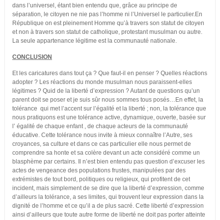
dans l’universel, étant bien entendu que, grâce au principe de
séparation, le citoyen ne nie pas l’homme ni l’Universel le particulier.En
République on est pleinement Homme qu’à travers son statut de citoyen
et non à travers son statut de catholique, protestant musulman ou autre.
La seule appartenance légitime est la communauté nationale.
CONCLUSION
Et les caricatures dans tout ça ? Que faut-il en penser ? Quelles réactions
adopter ? Les réactions du monde musulman nous paraissent-elles
légitimes ? Quid de la liberté d’expression ? Autant de questions qu’un
parent doit se poser et je suis sûr nous sommes tous posés…En effet, la
tolérance qui met l’accent sur l’égalité et la liberté ; non, la tolérance que
nous pratiquons est une tolérance active, dynamique, ouverte, basée sur
l’ égalité de chaque enfant , de chaque acteurs de la communauté
éducative. Cette tolérance nous invite à mieux connaître l’Autre, ses
croyances, sa culture et dans ce cas particulier elle nous permet de
comprendre sa honte et sa colère devant un acte considéré comme un
blasphème par certains. Il n’est bien entendu pas question d’excuser les
actes de vengeance des populations frustes, manipulées par des
extrémistes de tout bord, politiques ou religieux, qui profitent de cet
incident, mais simplement de se dire que la liberté d’expression, comme
d’ailleurs la tolérance, a ses limites, qui trouvent leur expression dans la
dignité de l’homme et ce qu’il a de plus sacré. Cette liberté d’expression
ainsi d’ailleurs que toute autre forme de liberté ne doit pas porter atteinte