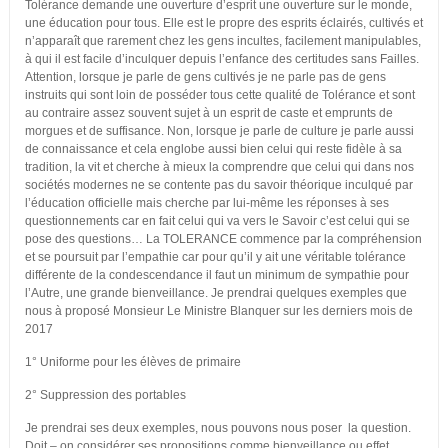
Tolérance demande une ouverture d’esprit une ouverture sur le monde,
une éducation pour tous. Elle est le propre des esprits éclairés, cultivés et
n’apparaît que rarement chez les gens incultes, facilement manipulables,
à qui il est facile d’inculquer depuis l’enfance des certitudes sans Failles.
Attention, lorsque je parle de gens cultivés je ne parle pas de gens
instruits qui sont loin de posséder tous cette qualité de Tolérance et sont
au contraire assez souvent sujet à un esprit de caste et emprunts de
morgues et de suffisance. Non, lorsque je parle de culture je parle aussi
de connaissance et cela englobe aussi bien celui qui reste fidèle à sa
tradition, la vit et cherche à mieux la comprendre que celui qui dans nos
sociétés modernes ne se contente pas du savoir théorique inculqué par
l’éducation officielle mais cherche par lui-même les réponses à ses
questionnements car en fait celui qui va vers le Savoir c’est celui qui se
pose des questions… La TOLERANCE commence par la compréhension
et se poursuit par l’empathie car pour qu’il y ait une véritable tolérance
différente de la condescendance il faut un minimum de sympathie pour
l’Autre, une grande bienveillance. Je prendrai quelques exemples que
nous à proposé Monsieur Le Ministre Blanquer sur les derniers mois de
2017
1° Uniforme pour les élèves de primaire
2° Suppression des portables
Je prendrai ses deux exemples, nous pouvons nous poser la question.
Doit – on considérer ses propositions comme bienveillance ou effet