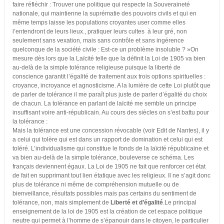
faire réfléchir : Trouver une politique qui respecte la Souveraineté
nationale, qui maintienne la suprématie des pouvoirs civils et qui en
même temps laisse les populations croyantes user comme elles
l’entendront de leurs lieux., pratiquer leurs cultes à leur gré, non
seulement sans vexation, mais sans contrôle et sans ingérence
quelconque de la société civile : Est-ce un problème insoluble ? »On
mesure dès lors que la Laïcité telle que la définit la Loi de 1905 va bien
au-delà de la simple tolérance religieuse puisque la liberté de
conscience garantit l’égalité de traitement aux trois options spirituelles :
croyance, incroyance et agnosticisme. A la lumière de cette Loi plutôt que
de parler de tolérance il me paraît plus juste de parler d’égalité du choix
de chacun. La tolérance en parlant de laïcité me semble un principe
insuffisant voire anti-républicain. Au cours des siècles on s’est battu pour
la tolérance :
Mais la tolérance est une concession révocable (voir Edit de Nantes), il y
a celui qui tolère qui est dans un rapport de domination et celui qui est
toléré. L’individualisme qui constitue le fonds de la laïcité républicaine et
va bien au-delà de la simple tolérance, bouleverse ce schéma. Les
français deviennent égaux. La Loi de 1905 ne fait que renforcer cet état
de fait en supprimant tout lien étatique avec les religieux. Il ne s’agit donc
plus de tolérance ni même de compréhension mutuelle ou de
bienveillance, résultats possibles mais pas certains du sentiment de
tolérance, non, mais simplement de
Liberté et d’égalité
.Le principal
enseignement de la loi de 1905 est la création de cet espace politique
neutre qui permet à l’homme de s’épanouir dans le citoyen, le particulier