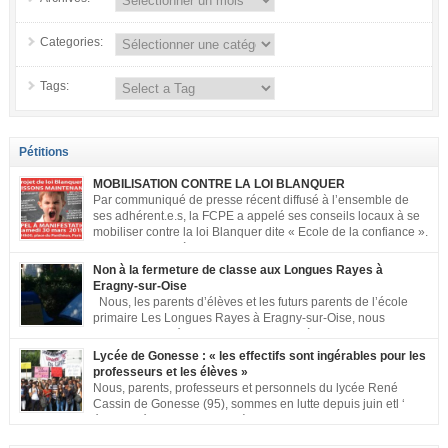
Categories:
Tags:
Pétitions
MOBILISATION CONTRE LA LOI BLANQUER
Par communiqué de presse récent diffusé à l’ensemble de
ses adhérent.e.s, la FCPE a appelé ses conseils locaux à se
mobiliser contre la loi Blanquer dite « Ecole de la confiance ».
Pour vous aider à organiser les actions localement, la FCPE
met à votre disposition ce kit de mobilisation comprenant : 1 affiche
Non à la fermeture de classe aux Longues Rayes à
appelant […]
Eragny-sur-Oise
Nous, les parents d’élèves et les futurs parents de l’école
primaire Les Longues Rayes à Eragny-sur-Oise, nous
signons cette pétition pour dire « NON à la fermeture de
classe aux Longues Rayes ». Non à la dégradation continue des conditions
Lycée de Gonesse : « les effectifs sont ingérables pour les
d’accueil et d’apprentissage de nos enfants à l’école primaire. Chaque
professeurs et les élèves »
enfant a droit à […]
Nous, parents, professeurs et personnels du lycée René
Cassin de Gonesse (95), sommes en lutte depuis juin etl ‘
équipe pédagogique en grève depuis le vendredi 2
septembre pour dénoncer les classes surchargées, en cette rentrée 2016-