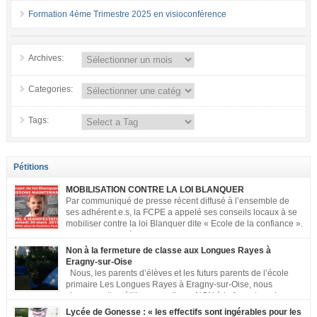
Formation 4ème Trimestre 2025 en visioconférence
Archives:
Categories:
Tags:
Pétitions
MOBILISATION CONTRE LA LOI BLANQUER
Par communiqué de presse récent diffusé à l’ensemble de
ses adhérent.e.s, la FCPE a appelé ses conseils locaux à se
mobiliser contre la loi Blanquer dite « Ecole de la confiance ».
Pour vous aider à organiser les actions localement, la FCPE
met à votre disposition ce kit de mobilisation comprenant : 1 affiche
Non à la fermeture de classe aux Longues Rayes à
appelant […]
Eragny-sur-Oise
Nous, les parents d’élèves et les futurs parents de l’école
primaire Les Longues Rayes à Eragny-sur-Oise, nous
signons cette pétition pour dire « NON à la fermeture de
classe aux Longues Rayes ». Non à la dégradation continue des conditions
Lycée de Gonesse : « les effectifs sont ingérables pour les