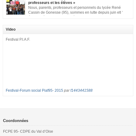
d’accueil et d’apprentissage de nos enfants à l’école primaire. Chaque
professeurs et les élèves »
enfant a droit à […]
Nous, parents, professeurs et personnels du lycée René
Cassin de Gonesse (95), sommes en lutte depuis juin etl ‘
équipe pédagogique en grève depuis le vendredi 2
septembre pour dénoncer les classes surchargées, en cette rentrée 2016-
2017 : – toutes les classes de secondes entre 34 et 35 élèves ! – de
Video
nombreuses classes de première et […]
Festival P.I.A.F.
Festival-Forum social Piaf95- 2015
par
f1443441588
Coordonnées
FCPE 95- CDPE du Val d’Oise