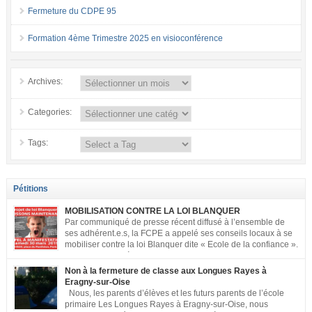
Fermeture du CDPE 95
Formation 4ème Trimestre 2025 en visioconférence
Archives:
Categories:
Tags:
Pétitions
MOBILISATION CONTRE LA LOI BLANQUER
Par communiqué de presse récent diffusé à l’ensemble de
ses adhérent.e.s, la FCPE a appelé ses conseils locaux à se
mobiliser contre la loi Blanquer dite « Ecole de la confiance ».
Pour vous aider à organiser les actions localement, la FCPE
met à votre disposition ce kit de mobilisation comprenant : 1 affiche
Non à la fermeture de classe aux Longues Rayes à
appelant […]
Eragny-sur-Oise
Nous, les parents d’élèves et les futurs parents de l’école
primaire Les Longues Rayes à Eragny-sur-Oise, nous