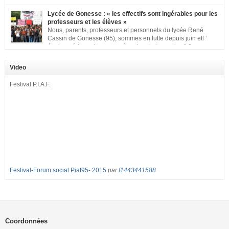
signons cette pétition pour dire « NON à la fermeture de
classe aux Longues Rayes ». Non à la dégradation continue des conditions
Lycée de Gonesse : « les effectifs sont ingérables pour les
d’accueil et d’apprentissage de nos enfants à l’école primaire. Chaque
professeurs et les élèves »
enfant a droit à […]
Nous, parents, professeurs et personnels du lycée René
Cassin de Gonesse (95), sommes en lutte depuis juin etl ‘
équipe pédagogique en grève depuis le vendredi 2
septembre pour dénoncer les classes surchargées, en cette rentrée 2016-
2017 : – toutes les classes de secondes entre 34 et 35 élèves ! – de
Video
nombreuses classes de première et […]
Festival P.I.A.F.
Festival-Forum social Piaf95- 2015
par
f1443441588
Coordonnées