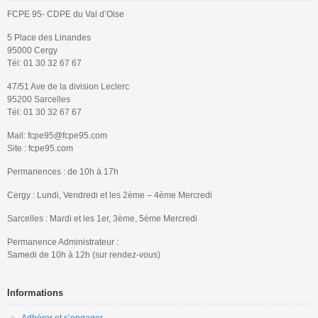
FCPE 95- CDPE du Val d’Oise
5 Place des Linandes
95000 Cergy
Tél: 01 30 32 67 67
47/51 Ave de la division Leclerc
95200 Sarcelles
Tél: 01 30 32 67 67
Mail: fcpe95@fcpe95.com
Site : fcpe95.com
Permanences : de 10h à 17h
Cergy : Lundi, Vendredi et les 2ème – 4ème Mercredi
Sarcelles : Mardi et les 1er, 3ème, 5ème Mercredi
Permanence Administrateur :
Samedi de 10h à 12h (sur rendez-vous)
Informations
Adhérer et s’engager